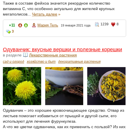
Также в составе фейхоа значится рекордное количество
витамина С, что особенно актуально для жителей крупных
мегаполисов...
Читать далее
»
1239
8
+11
Мария Тель
19 января 2021 года
3
Одуванчик: вкусные вершки и полезные корешки
в разделе
Лекарственные растения
сад и огород
хозяйство и быт
декоративные растения
Одуванчик – это хорошее кровоочищающее средство. Отвар из
листьев помогает избавиться от прыщей и другой сыпи, его
используют для лечения фурункулеза.
А что же цветки одуванчика, как их применить с пользой? Из них