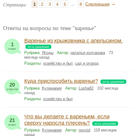
→
Страницы:
...
Следующая
1
2
3
4
5
8
Ответы на вопросы по теме "варенье"
Варенье из крыжовника с апельсином.
1
есть решение
ответ
Рубрика:
Ягоды
Автор:
наталья колганова
73
месяца назад
Разделы:
хозяйство и быт
,
сад и огород
Куда приспособить варенье?
есть решение
20
Рубрика:
Кулинария
Автор:
Lusha82
102 месяца
ответов
назад
Разделы:
хозяйство и быт
Что вы делаете с вареньем, если
21
сверху наросла плесень?
есть решение
ответ
Рубрика:
Кулинария
Автор:
novsid
118 месяцев
назад