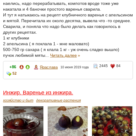
наелись, надо перерабатывать, компотов вроде тоже уже
накатала и 4 баночки простого варенья сварила.
И тут я натыкаюсь на рецепт клубничного варенья с апельсином
и мятой. Перечитала их около десятка, вывела что -то среднее.
Сварила, и поняла что надо было делать как говорилось в
других рецептах.
1 кг клубники
2 апельсина ( я поклала 1 - мне маловато)
500-750 гр сахара ( я клала 1 кг - уж очень сладко вышло)
пучок любимой мяты...
Читать далее
»
2445
84
+86
Яраслава
10 июня 2019 года
52
Инжир. Варенье из инжира.
хозяйство и быт
декоративные растения