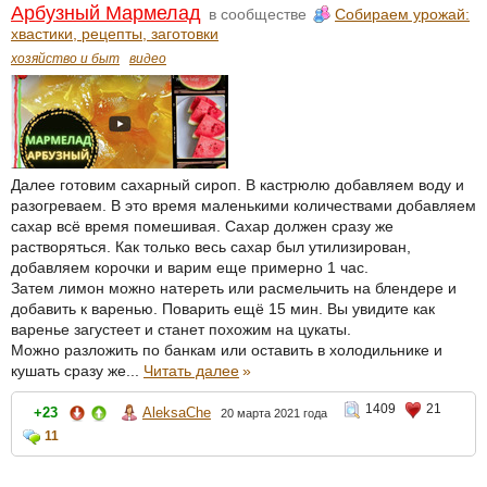
Арбузный Мармелад
в сообществе
Собираем урожай:
хвастики, рецепты, заготовки
хозяйство и быт
видео
Далее готовим сахарный сироп. В кастрюлю добавляем воду и
разогреваем. В это время маленькими количествами добавляем
сахар всё время помешивая. Сахар должен сразу же
растворяться. Как только весь сахар был утилизирован,
добавляем корочки и варим еще примерно 1 час.
Затем лимон можно натереть или расмельчить на блендере и
добавить к варенью. Поварить ещё 15 мин. Вы увидите как
варенье загустеет и станет похожим на цукаты.
Можно разложить по банкам или оставить в холодильнике и
кушать сразу же...
Читать далее
»
1409
21
+23
AleksaChe
20 марта 2021 года
11