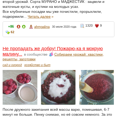
второй урожай. Сорта МУРАНО и МАДЖЕСТИК : зацвели и
маточные кусты, и кустики на молодых усах.
Все клубничные посадки мы уже почистили, прорыхлили,
подкормили...
Читать далее
»
1320
9
+86
ahmgalina
30 июля 2020 года
62
Не пропадать же добру! Пожарю-ка я мокрую
малину...
в сообществе
Собираем урожай: хвастики,
рецепты, заготовки
сад и огород
хозяйство и быт
После дружного закипания всей массы варю, помешивая, 6-7
минут не больше. Пенку снимаю, но её совсем немного. За это