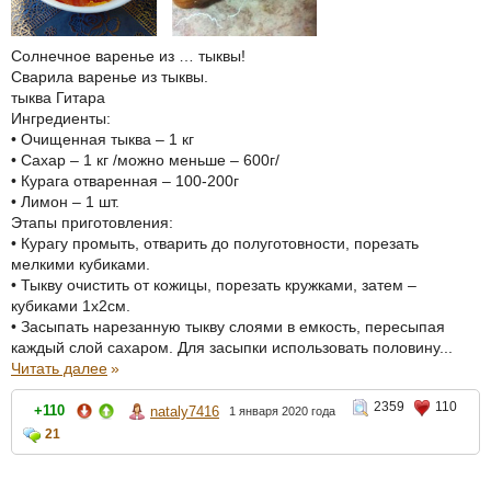
Солнечное варенье из … тыквы!
Сварила варенье из тыквы.
тыква Гитара
Ингредиенты:
• Очищенная тыква – 1 кг
• Сахар – 1 кг /можно меньше – 600г/
• Курага отваренная – 100-200г
• Лимон – 1 шт.
Этапы приготовления:
• Курагу промыть, отварить до полуготовности, порезать
мелкими кубиками.
• Тыкву очистить от кожицы, порезать кружками, затем –
кубиками 1х2см.
• Засыпать нарезанную тыкву слоями в емкость, пересыпая
каждый слой сахаром. Для засыпки использовать половину...
Читать далее
»
2359
110
+110
nataly7416
1 января 2020 года
21