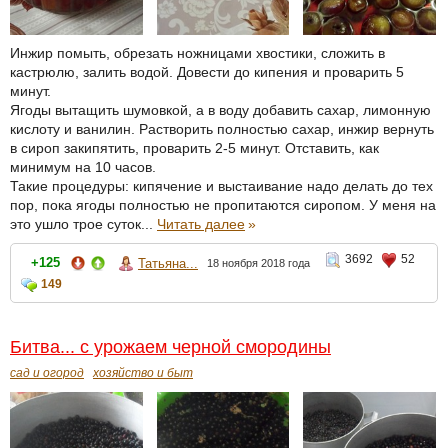
Инжир помыть, обрезать ножницами хвостики, сложить в
кастрюлю, залить водой. Довести до кипения и проварить 5
минут.
Ягоды вытащить шумовкой, а в воду добавить сахар, лимонную
кислоту и ванилин. Растворить полностью сахар, инжир вернуть
в сироп закипятить, проварить 2-5 минут. Отставить, как
минимум на 10 часов.
Такие процедуры: кипячение и выстаивание надо делать до тех
пор, пока ягоды полностью не пропитаются сиропом. У меня на
это ушло трое суток...
Читать далее
»
3692
52
+125
Татьяна...
18 ноября 2018 года
149
Битва... с урожаем черной смородины
сад и огород
хозяйство и быт