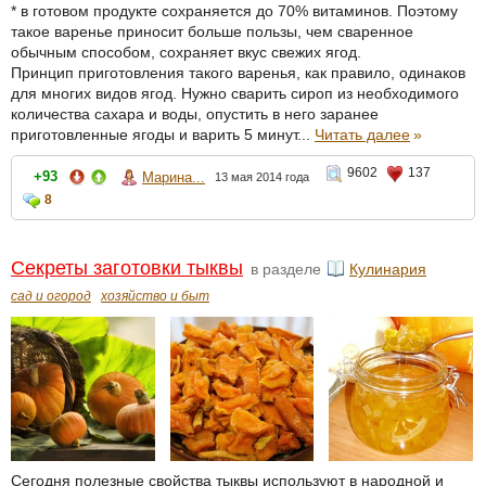
* в готовом продукте сохраняется до 70% витаминов. Поэтому
такое варенье приносит больше пользы, чем сваренное
обычным способом, сохраняет вкус свежих ягод.
Принцип приготовления такого варенья, как правило, одинаков
для многих видов ягод. Нужно сварить сироп из необходимого
количества сахара и воды, опустить в него заранее
приготовленные ягоды и варить 5 минут...
Читать далее
»
9602
137
+93
Марина...
13 мая 2014 года
8
Секреты заготовки тыквы
в разделе
Кулинария
сад и огород
хозяйство и быт
Сегодня полезные свойства тыквы используют в народной и