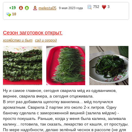
752
3
+19
melesta05
9 мая 2023 года
10
Сезон заготовок открыт.
хозяйство и быт
сад и огород
Ну и самое главное, сегодня сварила мёд из одуванчиков,
вернее, сварила вчера, а сегодня отцеживала.
В этот раз добавила щепотку ванилина... мёд получился
ароматным. Сварила 2 партии это около 2-х литров. Одну
баночку сделала с замороженной вишней (залила мёдом) -
просто покушать. Раньше, когда у меня была калина, заливала
калину... готовила, так сказать, лекарство от кашля, от простуды.
По мере надобности, делаю зелёный чеснок в рассоле (не для