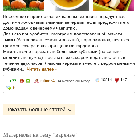
Несложное в приготовлении варенье из тыквы порадует вас
долгими холодными зимними вечерами, если предложить его
домочадцам к вечернему чаепитию.
Для него понадобится: килограмм подготовленной мякоти
тыквы (без волокон, семян и кожицы), пара лимонов, шестьсот
граммов сахара и две-три щепотки кардамона.
Мякоть нужно нарезать небольшими кубиками (но сильно
мельчить не нужно), посыпать их сахаром и дать постоять в
течение двух часов. Лимоны нарежьте вместе с цедрой мелкими
кубиками...
Читать далее
»
10514
147
+77
rufina74
14 октября 2014 года
9
Материалы на тему "варенье"