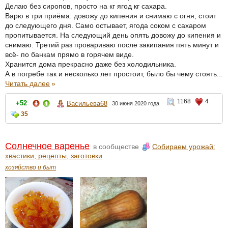
Делаю без сиропов, просто на кг ягод кг сахара.
Варю в три приёма: довожу до кипения и снимаю с огня, стоит
до следующего дня. Само остывает, ягода соком с сахаром
пропитывается. На следующий день опять довожу до кипения и
снимаю. Третий раз провариваю после закипания пять минут и
всё- по банкам прямо в горячем виде.
Хранится дома прекрасно даже без холодильника.
А в погребе так и несколько лет простоит, было бы чему стоять...
Читать далее
»
1168
4
+52
Васильева68
30 июня 2020 года
35
Солнечное варенье
в сообществе
Собираем урожай:
хвастики, рецепты, заготовки
хозяйство и быт