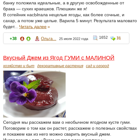
банку положила идеальные, а в другую освобожденные от
брака — сухих краешков. Плюшкин же я!
В сотейник насЫпала нецелые ягоды, как более сочные, и
сахар, а потом уже целые. Варила 5 минут. Результата маловато
будет...
Читать далее
»
1652
31
+38
Ольга...
25 июля 2022 года
Вкусный Джем из Ягод ГУМИ с МАЛИНОЙ
хозяйство и быт
декоративные растения
сад и огород
Сегодня мы расскажем вам о необычном ягодном кусте гуми.
Поговорим о том как он растет, расскажем о полезных свойствах
и покажем как из него можно сварить вкусный джем.
Ингредиенты для «Джем из ягод гуми и малины»: