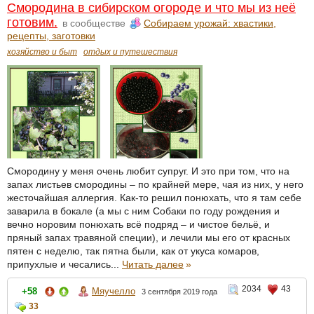
Смородина в сибирском огороде и что мы из неё
готовим.
в сообществе
Собираем урожай: хвастики,
рецепты, заготовки
хозяйство и быт
отдых и путешествия
Смородину у меня очень любит супруг. И это при том, что на
запах листьев смородины – по крайней мере, чая из них, у него
жесточайшая аллергия. Как-то решил понюхать, что я там себе
заварила в бокале (а мы с ним Собаки по году рождения и
вечно норовим понюхать всё подряд – и чистое бельё, и
пряный запах травяной специи), и лечили мы его от красных
пятен с неделю, так пятна были, как от укуса комаров,
припухлые и чесались...
Читать далее
»
2034
43
+58
Мяучелло
3 сентября 2019 года
33