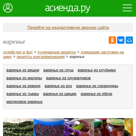
Перейти на неадаптивную версию сайта
варенье
хозяйство и быт
>
кулинарные рецепты
>
домашние заготовки на
зиму
>
рецепты консервирования
> варенье
варенье из вишни
варенье из груш
варенье из клубники
варенье из малины
варенье из одуванчиков
варенье из ревеня
варенье из роз
варенье из смородины
варенье из тыквы
варенье из шишек
варенье из яблок
малиновое варенье