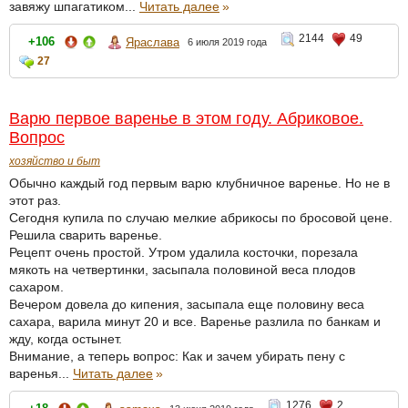
завяжу шпагатиком...
Читать далее
»
2144
49
+106
Яраслава
6 июля 2019 года
27
Варю первое варенье в этом году. Абриковое.
Вопрос
хозяйство и быт
Обычно каждый год первым варю клубничное варенье. Но не в
этот раз.
Сегодня купила по случаю мелкие абрикосы по бросовой цене.
Решила сварить варенье.
Рецепт очень простой. Утром удалила косточки, порезала
мякоть на четвертинки, засыпала половиной веса плодов
сахаром.
Вечером довела до кипения, засыпала еще половину веса
сахара, варила минут 20 и все. Варенье разлила по банкам и
жду, когда остынет.
Внимание, а теперь вопрос: Как и зачем убирать пену с
варенья...
Читать далее
»
1276
2