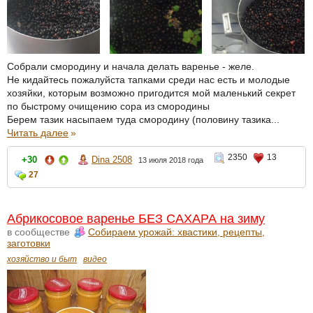
Собрали смородину и начала делать варенье - желе.
Не кидайтесь пожалуйста тапками среди нас есть и молодые
хозяйки, которым возможно пригодится мой маленький секрет
по быстрому очищению сора из смородины
Берем тазик насыпаем туда смородину (половину тазика...
Читать далее
»
2350
13
+30
Dina 2508
13 июля 2018 года
27
Абрикосовое варенье БЕЗ САХАРА на зиму
в сообществе
Собираем урожай: хвастики, рецепты,
заготовки
хозяйство и быт
видео