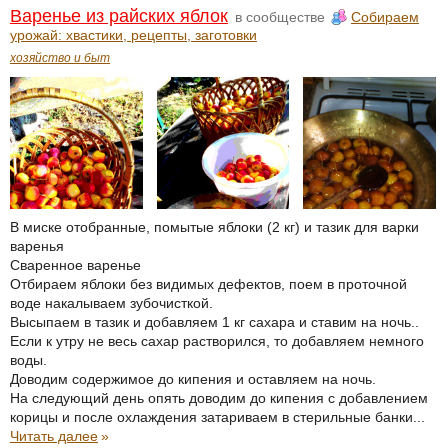
Варенье из райских яблок
в сообществе
Собираем
урожай: хвастики, рецепты, заготовки
хозяйство и быт
В миске отобранные, помытые яблоки (2 кг) и тазик для варки
варенья
Сваренное варенье
Отбираем яблоки без видимых дефектов, поем в проточной
воде накалываем зубочисткой.
Высыпаем в тазик и добавляем 1 кг сахара и ставим на ночь..
Если к утру не весь сахар растворился, то добавляем немного
воды.
Доводим содержимое до кипения и оставляем на ночь.
На следующий день опять доводим до кипения с добавлением
корицы и после охлаждения затариваем в стерильные банки...
Читать далее
»