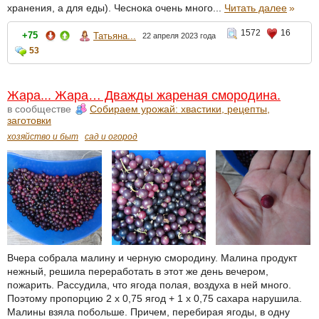
хранения, а для еды). Чеснока очень много...
Читать далее
»
1572
16
+75
Татьяна...
22 апреля 2023 года
53
Жара... Жара… Дважды жареная смородина.
в сообществе
Собираем урожай: хвастики, рецепты,
заготовки
хозяйство и быт
сад и огород
Вчера собрала малину и черную смородину. Малина продукт
нежный, решила переработать в этот же день вечером,
пожарить. Рассудила, что ягода полая, воздуха в ней много.
Поэтому пропорцию 2 х 0,75 ягод + 1 х 0,75 сахара нарушила.
Малины взяла побольше. Причем, перебирая ягоды, в одну