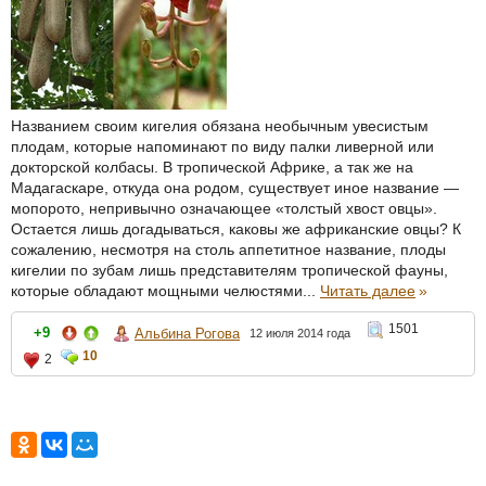
Названием своим кигелия обязана необычным увесистым
плодам, которые напоминают по виду палки ливерной или
докторской колбасы. В тропической Африке, а так же на
Мадагаскаре, откуда она родом, существует иное название —
мопорото, непривычно означающее «толстый хвост овцы».
Остается лишь догадываться, каковы же африканские овцы? К
сожалению, несмотря на столь аппетитное название, плоды
кигелии по зубам лишь представителям тропической фауны,
которые обладают мощными челюстями...
Читать далее
»
1501
+9
Альбина Рогова
12 июля 2014 года
10
2