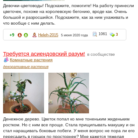
Девочки-цветоводы! Подскажите, помогите! На работу принесли
цветочек, похоже на королевскую бегонию, вроде как. Очень
большой и разросшийся. Подскажите, как за ним ухаживать и
что вообще с ним делать.
1061
3
+9
Heleh-2015
5 июня 2020 года
Требуется асиендовский разум!
в сообществе
Комнатные растения
декоративные растения
Денежное дерево. Цветок попал ко мне тоненьким жиденьким
ростком. Но с ним все проще. Стала прищипывать макушку и он
стал наращивать боковые побеги. У меня вопрос не пора ли его
пересадить в горшок по просторнее? Мне кажется тяжелая