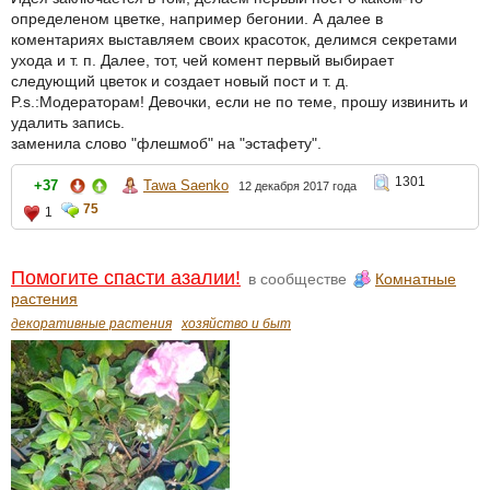
определеном цветке, например бегонии. А далее в
коментариях выставляем своих красоток, делимся секретами
ухода и т. п. Далее, тот, чей комент первый выбирает
следующий цветок и создает новый пост и т. д.
P.s.:Модераторам! Девочки, если не по теме, прошу извинить и
удалить запись.
заменила слово "флешмоб" на "эстафету".
1301
+37
Tawa Saenko
12 декабря 2017 года
75
1
Помогите спасти азалии!
в сообществе
Комнатные
растения
декоративные растения
хозяйство и быт