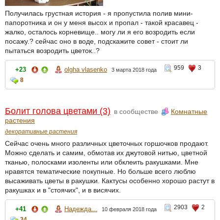
Получилась грустная история - я пропустила полив мини-
папоротника и он у меня высох и пропал - такой красавец -
жалко, осталось корневище.. могу ли я его возродить если
посажу.? сейчас оно в воде, подскажите совет - стоит ли
пытаться возродить цветок..?
959
3
+23
olgha vlasenko
3 марта 2018 года
8
Болит голова цветами (3)
в сообществе
Комнатные
растения
декоративные растения
Сейчас очень много различных цветочных горшочков продают.
Можно сделать и самим, обмотав их джутовой нитью, цветной
тканью, полосками изоленты или обклеить ракушками. Мне
нравятся тематические покупные. Но больше всего люблю
высаживать цветы в ракушки. Кактусы особенно хорошо растут в
ракушках и в "стоячих", и в висячих.
2903
2
+41
Надежда...
10 февраля 2018 года
34