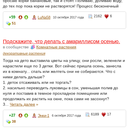
бросаю корки банановые, так и стоят. Поливаю, доливаю воду,
до тех пор пока корки не растворятся! Процесс бесконечный
2162
6
+59
LuNa58
10 октября 2017 года
51
Подскажите, что делать с амариллисом осенью.
в сообществе
Комнатные растения
декоративные растения
Тогда на дето выставила цветы на улицу, они росли, зеленели и
нарастили еще по 3 детки. Вот сейчас пришла осень, занесла
их в комнату... спать или желтеть они не собираются. Что с
ними делать дальше?
1. деток отсаживать или не торгать?
2. насильно переводить луковицы в сон, уменьшая полив до
нуля и поставив в темное прохладное помещение или
продолжать их растить на окне, пока сами не засохнут?
3...
Читать далее
»
6189
17
+27
Энки-1
6 октября 2017 года
38