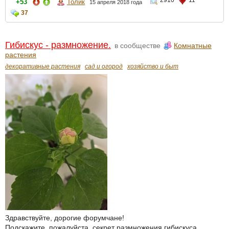
+53
Толик
15 апреля 2018 года
37
Гибискус - размножение.
в сообществе
Комнатные
растения
декоративные растения
сад и огород
хозяйство и быт
Здравствуйте, дорогие форумчане!
Подскажите, пожалуйста, секрет размножения гибискуса.