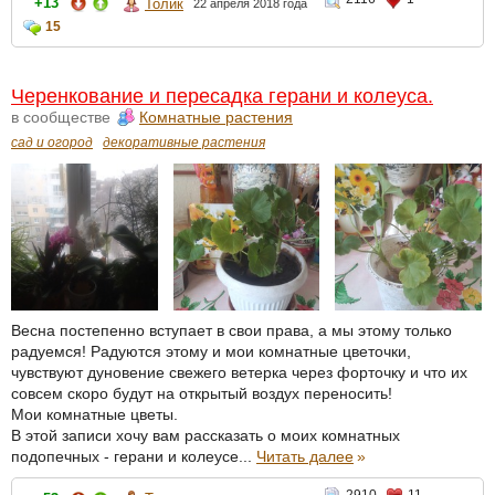
+13
Толик
22 апреля 2018 года
15
Черенкование и пересадка герани и колеуса.
в сообществе
Комнатные растения
сад и огород
декоративные растения
Весна постепенно вступает в свои права, а мы этому только
радуемся! Радуются этому и мои комнатные цветочки,
чувствуют дуновение свежего ветерка через форточку и что их
совсем скоро будут на открытый воздух переносить!
Мои комнатные цветы.
В этой записи хочу вам рассказать о моих комнатных
подопечных - герани и колеусе...
Читать далее
»
2910
11