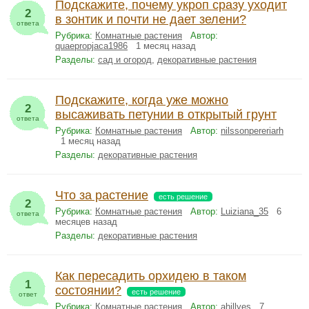
Подскажите, почему укроп сразу уходит
2
в зонтик и почти не дает зелени?
ответа
Рубрика:
Комнатные растения
Автор:
quaepropjaca1986
1 месяц назад
Разделы:
сад и огород
,
декоративные растения
Подскажите, когда уже можно
2
высаживать петунии в открытый грунт
ответа
Рубрика:
Комнатные растения
Автор:
nilssonpereriarh
1 месяц назад
Разделы:
декоративные растения
Что за растение
есть решение
2
Рубрика:
Комнатные растения
Автор:
Luiziana_35
6
ответа
месяцев назад
Разделы:
декоративные растения
Как пересадить орхидею в таком
1
состоянии?
есть решение
ответ
Рубрика:
Комнатные растения
Автор:
ahillyes
7