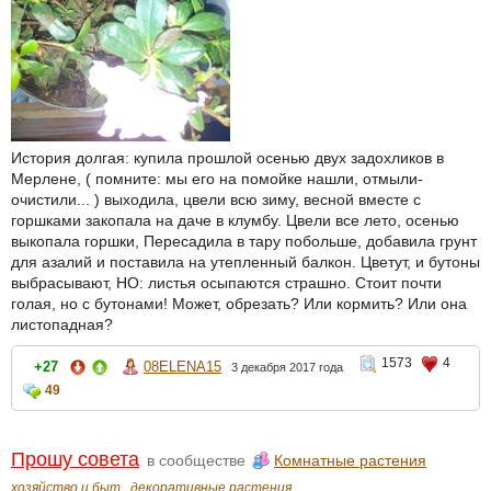
История долгая: купила прошлой осенью двух задохликов в
Мерлене, ( помните: мы его на помойке нашли, отмыли-
очистили... ) выходила, цвели всю зиму, весной вместе с
горшками закопала на даче в клумбу. Цвели все лето, осенью
выкопала горшки, Пересадила в тару побольше, добавила грунт
для азалий и поставила на утепленный балкон. Цветут, и бутоны
выбрасывают, НО: листья осыпаются страшно. Стоит почти
голая, но с бутонами! Может, обрезать? Или кормить? Или она
листопадная?
1573
4
+27
08ELENA15
3 декабря 2017 года
49
Прошу совета
в сообществе
Комнатные растения
хозяйство и быт
декоративные растения