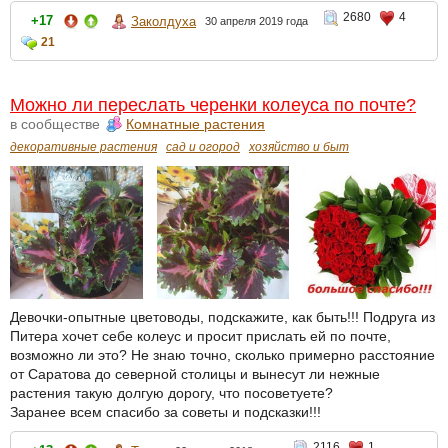
2680
4
+17
Заколдуха
30 апреля 2019 года
21
Можно ли переслать черенки колеуса по почте?
в сообществе
Комнатные растения
декоративные растения
сад и огород
хозяйство и быт
Девочки-опытные цветоводы, подскажите, как быть!!! Подруга из
Питера хочет себе колеус и просит прислать ей по почте,
возможно ли это? Не знаю точно, сколько примерно расстояние
от Саратова до северной столицы и вынесут ли нежные
растения такую долгую дорогу, что посоветуете?
Заранее всем спасибо за советы и подсказки!!!
2116
1