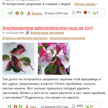
Я пеларгонию укореняю в стакане с водой...
Читать далее
»
681
1
6
+17
Buriona
30 марта 2024 года
Альтернантера заболелела или уход не тот?
в сообществе
Комнатные растения
болезни и вредители растений
декоративные растения
Так долго не получалось укоренить черенки этой красавицы и
вот удача, укоренилась и растет. Опять проблема, сохнуть
листья начали. Вот сколько пришлось сегодня удалить
листочков. Может у кого есть такие растюхи и нет таких проблем
с листиками? Поделитесь, что может не хватать.
1881
12
+9
nata...
25 февраля 2024 года