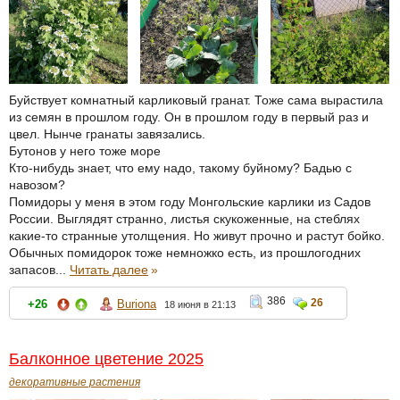
Буйствует комнатный карликовый гранат. Тоже сама вырастила
из семян в прошлом году. Он в прошлом году в первый раз и
цвел. Нынче гранаты завязались.
Бутонов у него тоже море
Кто-нибудь знает, что ему надо, такому буйному? Бадью с
навозом?
Помидоры у меня в этом году Монгольские карлики из Садов
России. Выглядят странно, листья скукоженные, на стеблях
какие-то странные утолщения. Но живут прочно и растут бойко.
Обычных помидорок тоже немножко есть, из прошлогодних
запасов...
Читать далее
»
386
26
+26
Buriona
18 июня в 21:13
Балконное цветение 2025
декоративные растения