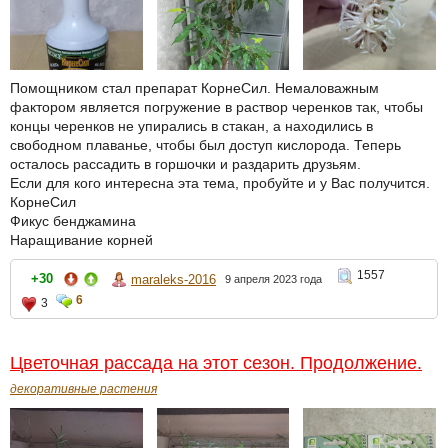
Помощником стал препарат КорнеСил. Немаловажным
фактором является погружение в раствор черенков так, чтобы
концы черенков не упирались в стакан, а находились в
свободном плаванье, чтобы был доступ кислорода. Теперь
осталось рассадить в горшочки и раздарить друзьям.
Если для кого интересна эта тема, пробуйте и у Вас получится.
КорнеСил
Фикус бенджамина
Наращивание корней
1557
+30
maraleks-2016
9 апреля 2023 года
6
3
Цветочная рассада на этот сезон. Продолжение.
декоративные растения