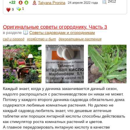
2412
+22
Tatyana Pronina
24 апреля 2022 года
1
9
Оригинальные советы огороднику. Часть 3
в разделе
Советы садоводам и огородникам
сад и огород
хозяйство и быт
декоративные растения
Каждый знает, когда у дачника заканчивается дачный сезон,
надолго распрощаться с растениеводством он никак не может.
Потому у каждого второго дачника-садовода обязательно дома
содержатся любимые комнатные растения. Но далеко не
каждый садовод-любитель знает, что дешевые аптечные
таблетки или порошок янтарной кислоты способны действовать
как стимулятор роста комнатных растений и цветов.
А главное передозировать янтарную кислоту в качестве