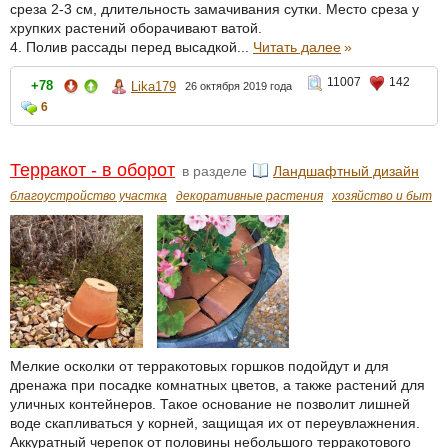
среза 2-3 см, длительность замачивания сутки. Место среза у
хрупких растений оборачивают ватой.
4. Полив рассады перед высадкой...
Читать далее
»
11007
142
+78
Lika179
26 октября 2019 года
6
Терракот - в оборот
в разделе
Ландшафтный дизайн
благоустройство участка
декоративные растения
хозяйство и быт
Мелкие осколки от терракотовых горшков подойдут и для
дренажа при посадке комнатных цветов, а также растений для
уличных контейнеров. Такое основание не позволит лишней
воде скапливаться у корней, защищая их от переувлажнения.
Аккуратный черепок от половины небольшого терракотового