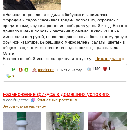
«Начиная с трех лет, я ездила к бабушке и занималась
огородом и садом: засеивала грядки, полола их, боролась с
вредителями, изучала растения, собирала урожай и т. д. Все это
привило у меня любовь к растениям; сейчас, в свои 20, я не
имею дачи под рукой, но воплощаю свою любовь к этому делу в
обычной квартире. Выращиваю микрозелень, салаты, цветы - в
общем, все, что может расти на подоконнике», - рассказала
Ольга.
Без чего не обойтись, когда приступите к делу...
Читать далее
»
1450
1
+16
madlennn
19 мая 2023 года
3
Размножение фикуса в домашних условиях
в сообществе
Комнатные растения
декоративные растения