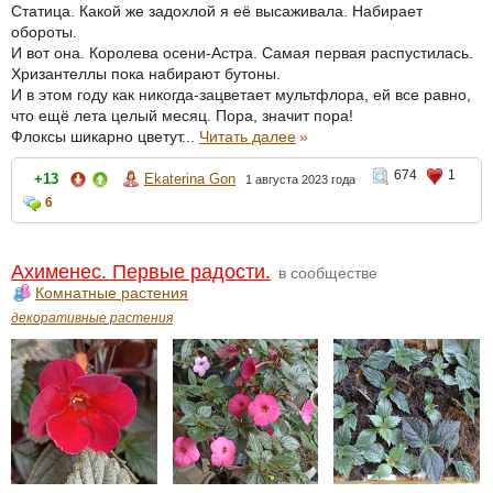
Статица. Какой же задохлой я её высаживала. Набирает
обороты.
И вот она. Королева осени-Астра. Самая первая распустилась.
Хризантеллы пока набирают бутоны.
И в этом году как никогда-зацветает мультфлора, ей все равно,
что ещё лета целый месяц. Пора, значит пора!
Флоксы шикарно цветут...
Читать далее
»
674
1
+13
Ekaterina Gon
1 августа 2023 года
6
Ахименес. Первые радости.
в сообществе
Комнатные растения
декоративные растения