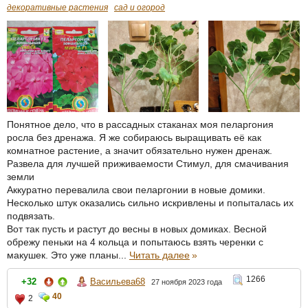
декоративные растения
сад и огород
Понятное дело, что в рассадных стаканах моя пеларгония
росла без дренажа. Я же собираюсь выращивать её как
комнатное растение, а значит обязательно нужен дренаж.
Развела для лучшей приживаемости Стимул, для смачивания
земли
Аккуратно перевалила свои пеларгонии в новые домики.
Несколько штук оказались сильно искривлены и попыталась их
подвязать.
Вот так пусть и растут до весны в новых домиках. Весной
обрежу пеньки на 4 кольца и попытаюсь взять черенки с
макушек. Это уже планы...
Читать далее
»
1266
+32
Васильева68
27 ноября 2023 года
40
2