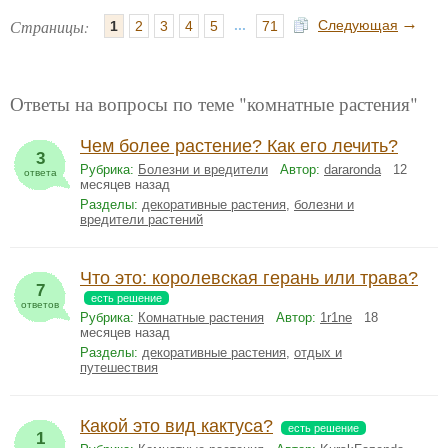
→
Страницы:
...
Следующая
1
2
3
4
5
71
Ответы на вопросы по теме "комнатные растения"
Чем более растение? Как его лечить?
3
Рубрика:
Болезни и вредители
Автор:
dararonda
12
ответа
месяцев назад
Разделы:
декоративные растения
,
болезни и
вредители растений
Что это: королевская герань или трава?
7
есть решение
ответов
Рубрика:
Комнатные растения
Автор:
1r1ne
18
месяцев назад
Разделы:
декоративные растения
,
отдых и
путешествия
Какой это вид кактуса?
есть решение
1