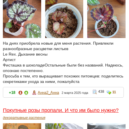
На днях приобрела новые для меня растения. Привлекли
разнообразные расцветки листьев
Le Rex. Дыхание весны
Артист
Фисташка в шоколадеОстальные были без названий. Надеюсь,
опознаю постепенно.
Просьба к тем, кто выращивает похожих питомцев: поделитесь
секретиками ухода за ними, пожалуйста
438
11
+18
Анна2_Анна
2 марта 2025 года
Покупные розы пропали. И что им было нужно?
декоративные растения