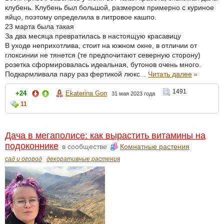
клубень. Клубень был большой, размером примерно с куриное
яйцо, поэтому определила в литровое кашпо.
23 марта была такая
За два месяца превратилась в настоящую красавицу
В уходе неприхотлива, стоит на южном окне, в отличии от
глоксинии не тянется (те предпочитают северную сторону)
розетка сформировалась идеальная, бутонов очень много.
Подкармливала пару раз фертикой люкс...
Читать далее
»
1491
+24
Ekaterina Gon
31 мая 2023 года
11
Дача в мегаполисе: как вырастить витамины на
подоконнике
в сообществе
Комнатные растения
сад и огород
декоративные растения