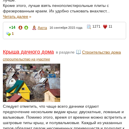
лучше.
Кроме этого, лучше взять пенополистирольные плиты с
фрезерованным краем. Их удобно стыковать внахлест...
Читать далее
»
1271
11
+14
Аюта
16 сентября 2015 года
1
Крыша дачного дома
в разделе
Строительство дома
строительство на участке
Следует отметить, что чаще всего дачники отдают
предпочтение нескольким видам крыш: двускатные, ломаные и
вальмовые. Помимо этого, время от времени можно встретить и
шатровые типы крыш, и полувальмовые. Каждый из указанных
типов обладает рядом несомненных преимуществ и подходит к