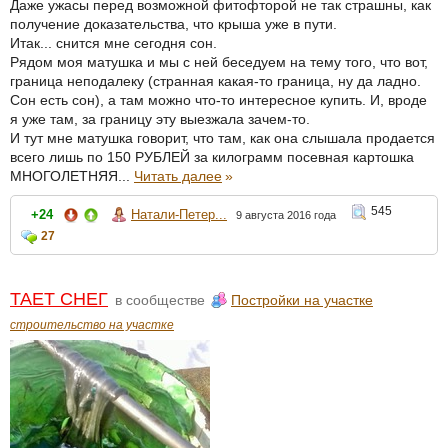
Даже ужасы перед возможной фитофторой не так страшны, как
получение доказательства, что крыша уже в пути.
Итак... снится мне сегодня сон.
Рядом моя матушка и мы с ней беседуем на тему того, что вот,
граница неподалеку (странная какая-то граница, ну да ладно.
Сон есть сон), а там можно что-то интересное купить. И, вроде
я уже там, за границу эту выезжала зачем-то.
И тут мне матушка говорит, что там, как она слышала продается
всего лишь по 150 РУБЛЕЙ за килограмм посевная картошка
МНОГОЛЕТНЯЯ...
Читать далее
»
545
+24
Натали-Петер...
9 августа 2016 года
27
ТАЕТ СНЕГ
в сообществе
Постройки на участке
строительство на участке