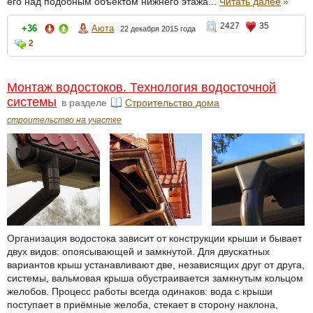
его над подобным объектом нижнего этажа...
Читать далее
»
2427
35
+36
Аюта
22 декабря 2015 года
2
Монтаж водостоков. Технология водосточной
системы
в разделе
Строительство дома
строительство на участке
Организация водостока зависит от конструкции крыши и бывает
двух видов: опоясывающей и замкнутой. Для двускатных
вариантов крыш устанавливают две, независящих друг от друга,
системы, вальмовая крыша обустраивается замкнутым кольцом
желобов. Процесс работы всегда одинаков: вода с крыши
поступает в приёмные желоба, стекает в сторону наклона,