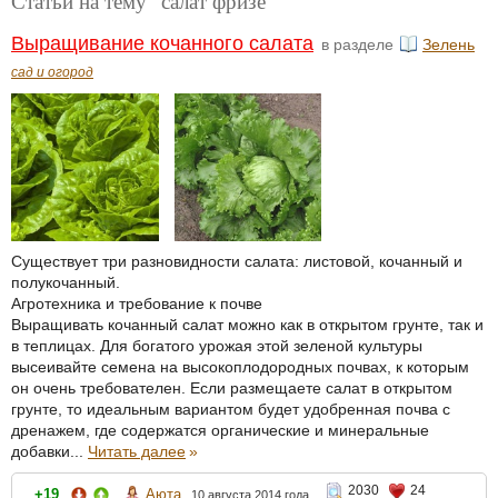
Статьи на тему "салат фризе"
Выращивание кочанного салата
в разделе
Зелень
сад и огород
Существует три разновидности салата: листовой, кочанный и
полукочанный.
Агротехника и требование к почве
Выращивать кочанный салат можно как в открытом грунте, так и
в теплицах. Для богатого урожая этой зеленой культуры
высеивайте семена на высокоплодородных почвах, к которым
он очень требователен. Если размещаете салат в открытом
грунте, то идеальным вариантом будет удобренная почва с
дренажем, где содержатся органические и минеральные
добавки...
Читать далее
»
2030
24
+19
Аюта
10 августа 2014 года