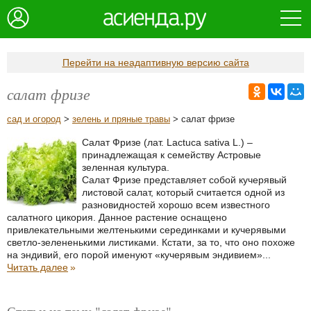
Перейти на неадаптивную версию сайта
салат фризе
сад и огород
>
зелень и пряные травы
> салат фризе
Салат Фризе (лат. Lactuca sativa L.) –
принадлежащая к семейству Астровые
зеленная культура.
Салат Фризе представляет собой кучерявый
листовой салат, который считается одной из
разновидностей хорошо всем известного
салатного цикория. Данное растение оснащено
привлекательными желтенькими серединками и кучерявыми
светло-зелененькими листиками. Кстати, за то, что оно похоже
на эндивий, его порой именуют «кучерявым эндивием»...
Читать далее
»