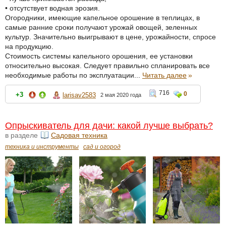
• отсутствует водная эрозия.
Огородники, имеющие капельное орошение в теплицах, в
самые ранние сроки получают урожай овощей, зеленных
культур. Значительно выигрывают в цене, урожайности, спросе
на продукцию.
Стоимость системы капельного орошения, ее установки
относительно высокая. Следует правильно спланировать все
необходимые работы по эксплуатации...
Читать далее
»
716
0
+3
larisav2583
2 мая 2020 года
Опрыскиватель для дачи: какой лучше выбрать?
в разделе
Садовая техника
техника и инструменты
сад и огород