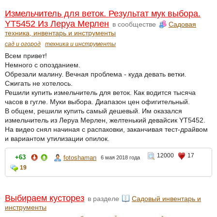
Измельчитель для веток. Результат мук выбора.
YT5452 Из Леруа Мерлен
в сообществе
Садовая
техника, инвентарь и инструменты
сад и огород
техника и инструменты
Всем привет!
Немного с опозданием.
Обрезали малину. Вечная проблема - куда девать ветки.
Сжигать не хотелось.
Решили купить измельчитель для веток. Как водится тысяча
часов в гугле. Муки выбора. Диапазон цен офигительный.
В общем, решили купить самый дешевый. Им оказался
измельчитель из Леруа Мерлен, желтенький девайсик YT5452.
На видео снял начиная с распаковки, заканчивая тест-драйвом
и вариантом утилизации опилок.
12000
17
+63
fotoshaman
6 мая 2018 года
19
Выбираем кусторез
в разделе
Садовый инвентарь и
инструменты