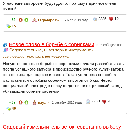
У нас еще заморозки будут долго, поэтому парнички очень
нужны!
2335
10
+32
Olga-repost-...
2 мая 2019 года
15
Новое слово в борьбе с сорняками
в сообществе
Садовая техника, инвентарь и инструменты
сад и огород
техника и инструменты
Новую технологию борьбы с сорняками начали разрабатывать
после успешного запуска в производство ручного культиватора
нового типа для парков и садов. Такая установка способна
расправиться с любым сорняком высотой от 5 см. Через
специальный электрод в почву подается электрический заряд,
убивающий сорные растения.
2250
4
+37
naya 7
2 декабря 2018 года
49
Садовый измельчитель веток: советы по выбору