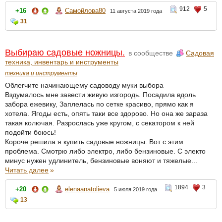
912
5
+16
Самойлова80
11 августа 2019 года
31
Выбираю садовые ножницы.
в сообществе
Садовая
техника, инвентарь и инструменты
техника и инструменты
Облегчите начинающему садоводу муки выбора
Вздумалось мне завести живую изгородь. Посадила вдоль
забора ежевику, Заплелась по сетке красиво, прямо как я
хотела. Ягоды есть, опять таки все здорово. Но она же зараза
такая колючая. Разрослась уже кругом, с секатором к ней
подойти боюсь!
Короче решила я купить садовые ножницы. Вот с этим
проблема. Смотрю либо электро, либо бензиновые. С электо
минус нужен удлинитель, бензиновые воняют и тяжелые...
Читать далее
»
1894
3
+20
elenaanatolieva
5 июля 2019 года
13