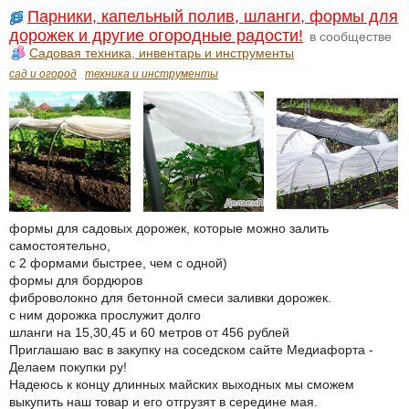
Парники, капельный полив, шланги, формы для
дорожек и другие огородные радости!
в сообществе
Садовая техника, инвентарь и инструменты
сад и огород
техника и инструменты
формы для садовых дорожек, которые можно залить
самостоятельно,
с 2 формами быстрее, чем с одной)
формы для бордюров
фиброволокно для бетонной смеси заливки дорожек.
с ним дорожка прослужит долго
шланги на 15,30,45 и 60 метров от 456 рублей
Приглашаю вас в закупку на соседском сайте Медиафорта -
Делаем покупки ру!
Надеюсь к концу длинных майских выходных мы сможем
выкупить наш товар и его отгрузят в середине мая.