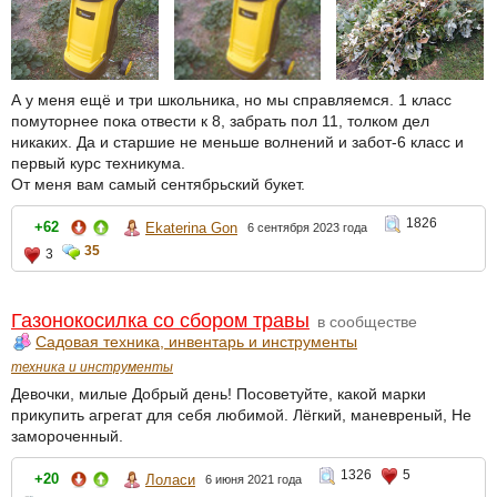
А у меня ещё и три школьника, но мы справляемся. 1 класс
помуторнее пока отвести к 8, забрать пол 11, толком дел
никаких. Да и старшие не меньше волнений и забот-6 класс и
первый курс техникума.
От меня вам самый сентябрьский букет.
1826
+62
Ekaterina Gon
6 сентября 2023 года
35
3
Газонокосилка со сбором травы
в сообществе
Садовая техника, инвентарь и инструменты
техника и инструменты
Девочки, милые Добрый день! Посоветуйте, какой марки
прикупить агрегат для себя любимой. Лёгкий, маневреный, Не
замороченный.
1326
5
+20
Лоласи
6 июня 2021 года