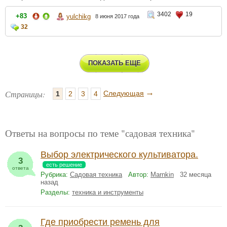
3402
19
+83
yulchikg
8 июня 2017 года
32
ПОКАЗАТЬ ЕЩЕ
→
Страницы:
Следующая
1
2
3
4
Ответы на вопросы по теме "садовая техника"
Выбор электрического культиватора.
3
есть решение
ответа
Рубрика:
Садовая техника
Автор:
Marnkin
32 месяца
назад
Разделы:
техника и инструменты
Где приобрести ремень для