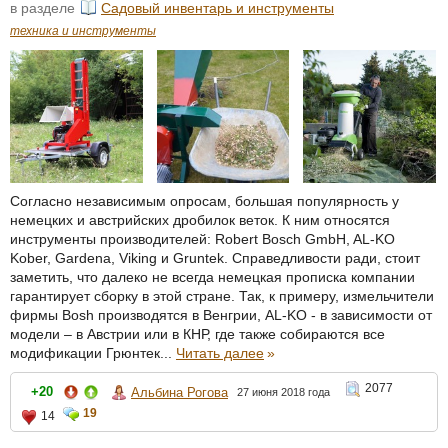
в разделе
Садовый инвентарь и инструменты
техника и инструменты
Согласно независимым опросам, большая популярность у
немецких и австрийских дробилок веток. К ним относятся
инструменты производителей: Robert Bosch GmbH, AL-KO
Kober, Gardena, Viking и Gruntek. Справедливости ради, стоит
заметить, что далеко не всегда немецкая прописка компании
гарантирует сборку в этой стране. Так, к примеру, измельчители
фирмы Bosh производятся в Венгрии, AL-KO - в зависимости от
модели – в Австрии или в КНР, где также собираются все
модификации Грюнтек...
Читать далее
»
2077
+20
Альбина Рогова
27 июня 2018 года
19
14