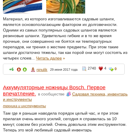
Материал, из которого изготавливаются садовые шланги,
является основополагающим фактором их долговечности.
Одними из самых популярных садовых шлангов являются
резиновые шланги. Удивительно гибкие и в то же время
прочные, они совершенно не боятся ни температурных
перепадов, ни трения о жесткие предметы. При этом такие
шланги достаточно тяжелы, так как порой они могут состоять из
четырех слоев...
Читать далее
»
2740
4
0
+6
ninulik
29 июня 2017 года
Аккумуляторные ножницы Bosch. Первое
впечатление.
в сообществе
Садовая техника, инвентарь
и инструменты
техника и инструменты
Там где я раньше наводила порядок целый час, и при этом
прилагая очень много усилий, сегодня я справилась за 10
минут, совсем без усилий. Очень довольна этим инструментом.
Теперь это мой любимый садовый инвентарь