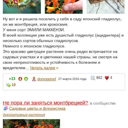
Ну вот и я решила поселить у себя в саду японский гладиолус,
он же монтбреция, или крокосмия.
У меня сорт ЭМИЛИ МАККЕНЗИ.
В моей коллекции уже есть душистый гладиолус (ацидантера) и
несколько сортов обычных гладиолусов.
Немного о японском гладиолусе.
Это красиво цветущее растение очень редко встречается на
садовых участках и в цветниках нашей страны, не смотря на
свою неприхотливость и устойчивость к болезням и
вредителям...
Читать далее
»
962
4
+13
domogorod
27 марта 2016 года
10
Не пора ли заняться монтбрецией?
в сообществе
Садовые цветы и флористика
декоративные растения