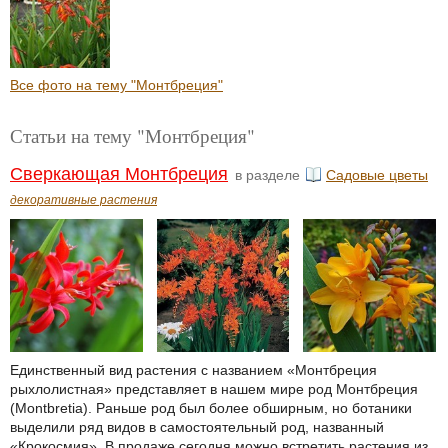
Все фото на тему "Монтбреция"
Статьи на тему "Монтбреция"
Сверкающая Монтбреция
в разделе
Садовые цветы
декоративные растения
Единственный вид растения с названием «Монтбреция
рыхлолистная» представляет в нашем мире род Монтбреция
(Montbretia). Раньше род был более обширным, но ботаники
выделили ряд видов в самостоятельный род, названный
«Крокосмия». В продаже сегодня можно встретить растения из