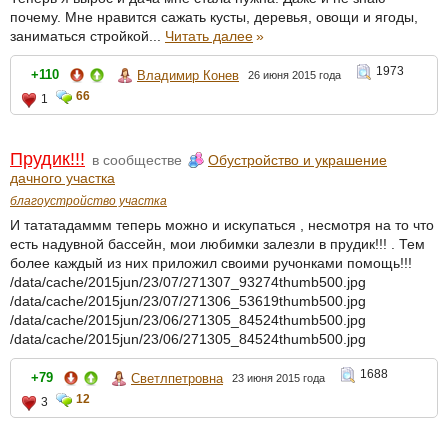
почему. Мне нравится сажать кусты, деревья, овощи и ягоды,
заниматься стройкой...
Читать далее
»
1973
+110
Владимир Конев
26 июня 2015 года
66
1
Прудик!!!
в сообществе
Обустройство и украшение
дачного участка
благоустройство участка
И тататадаммм теперь можно и искупаться , несмотря на то что
есть надувной бассейн, мои любимки залезли в прудик!!! . Тем
более каждый из них приложил своими ручонками помощь!!!
/data/cache/2015jun/23/07/271307_93274thumb500.jpg
/data/cache/2015jun/23/07/271306_53619thumb500.jpg
/data/cache/2015jun/23/06/271305_84524thumb500.jpg
/data/cache/2015jun/23/06/271305_84524thumb500.jpg
1688
+79
Светлпетровна
23 июня 2015 года
12
3