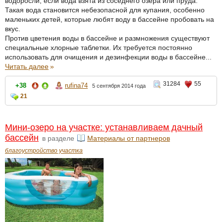
водоросли, если вода взята из соседнего озера или пруда.
Такая вода становится небезопасной для купания, особенно
маленьких детей, которые любят воду в бассейне пробовать на
вкус.
Против цветения воды в бассейне и размножения существуют
специальные хлорные таблетки. Их требуется постоянно
использовать для очищения и дезинфекции воды в бассейне...
Читать далее
»
31284
55
+38
rufina74
5 сентября 2014 года
21
Мини-озеро на участке: устанавливаем дачный
бассейн
в разделе
Материалы от партнеров
благоустройство участка