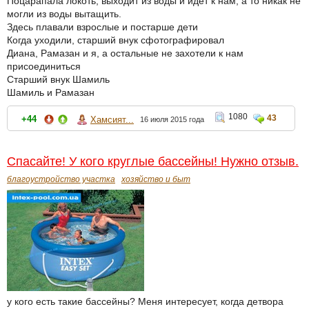
Поцарапала локоть, выходит из воды и идет к нам, а то никак не
могли из воды вытащить.
Здесь плавали взрослые и постарше дети
Когда уходили, старший внук сфотографировал
Диана, Рамазан и я, а остальные не захотели к нам
присоединиться
Старший внук Шамиль
Шамиль и Рамазан
1080
43
+44
Хамсият...
16 июля 2015 года
Спасайте! У кого круглые бассейны! Нужно отзыв.
благоустройство участка
хозяйство и быт
у кого есть такие бассейны? Меня интересует, когда детвора