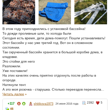
В этом году припозднились с установкой бассейна!
То дожди проливные шли, то холода были
Сегодня есть время, дети дома-помогут. Пошли устанавливать!
Этот бассейн у нас уже третий год. Вот он в сложенном
состоянии.
Так скрученный бассейн хранится в большой коробке дома, в
кладовке.
Это стойки для него
Разложили.
Уже поставили!
На этих качелях очень приятно отдохнуть после работы в
огороде.
Натянули тент.
А это моя розочка - старушка. Столько переездов перенесла...
Читать далее
»
2392
5
+117
shitikova1973
24 июня 2016 года
46