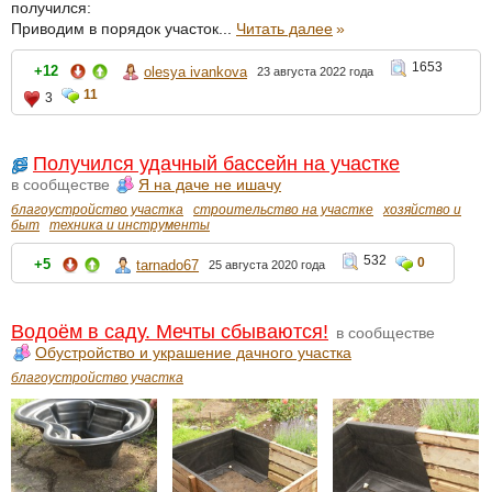
получился:
Приводим в порядок участок...
Читать далее
»
1653
+12
olesya ivankova
23 августа 2022 года
11
3
Получился удачный бассейн на участке
в сообществе
Я на даче не ишачу
благоустройство участка
строительство на участке
хозяйство и
быт
техника и инструменты
532
0
+5
tarnado67
25 августа 2020 года
Водоём в саду. Мечты сбываются!
в сообществе
Обустройство и украшение дачного участка
благоустройство участка