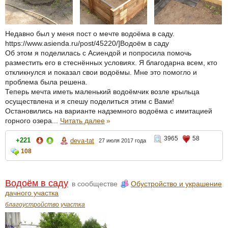
Недавно был у меня пост о мечте водоёма в саду.
https://www.asienda.ru/post/45220/]Водоём в саду
Об этом я поделилась с Асиендой и попросила помочь
разместить его в стеснённых условиях. Я благодарна всем, кто
откликнулся и показал свои водоёмы. Мне это помогло и
проблема была решена.
Теперь мечта иметь маленький водоёмчик возле крыльца
осуществлена и я спешу поделиться этим с Вами!
Остановились на варианте надземного водоёма с имитацией
горного озера...
Читать далее
»
3965
58
+221
deva-tat
27 июля 2017 года
108
Водоём в саду
в сообществе
Обустройство и украшение
дачного участка
благоустройство участка