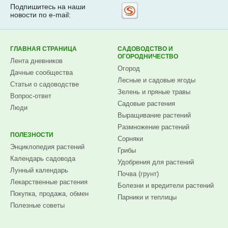
Подпишитесь на наши
Рассылка
новости по e-mail:
на
Subscribe.ru
ГЛАВНАЯ СТРАНИЦА
САДОВОДСТВО И
ОГОРОДНИЧЕСТВО
Лента дневников
Огород
Дачные сообщества
Лесные и садовые ягоды
Статьи о садоводстве
Зелень и пряные травы
Вопрос-ответ
Садовые растения
Люди
Выращивание растений
Размножение растений
ПОЛЕЗНОСТИ
Сорняки
Энциклопедия растений
Грибы
Календарь садовода
Удобрения для растений
Лунный календарь
Почва (грунт)
Лекарственные растения
Болезни и вредители растений
Покупка, продажа, обмен
Парники и теплицы
Полезные советы