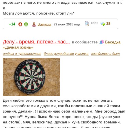
перелазит в него, не много ли воды выливается, как служит и т.
д.
Мозги ломаются, помогите, стоит ли?
1332
38
+14
Валюха
29 июня 2015 года
Делу - время, потехе - час...
в сообществе
Беседка
«Дачная жизнь»
отдых и путешествия
благоустройство участка
хозяйство и быт
Дети любят это только в том случае, если их не напрягать
сельхозработами и другими, как бы полезными с нашей точки
зрения, делами. Я вспоминаю себя маленьким. Мне огород был
не нужен!!! Нужна была Волга, море, песок, ягоды (лучше уже
на столе), мяч, велосипед, друзья и куча свободного времени.
Теперь я вырос и дача мне стала нужна. Даже и не знаю