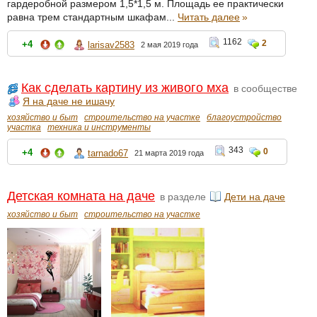
гардеробной размером 1,5*1,5 м. Площадь ее практически
равна трем стандартным шкафам...
Читать далее
»
1162
2
+4
larisav2583
2 мая 2019 года
Как сделать картину из живого мха
в сообществе
Я на даче не ишачу
хозяйство и быт
строительство на участке
благоустройство
участка
техника и инструменты
343
0
+4
tarnado67
21 марта 2019 года
Детская комната на даче
в разделе
Дети на даче
хозяйство и быт
строительство на участке