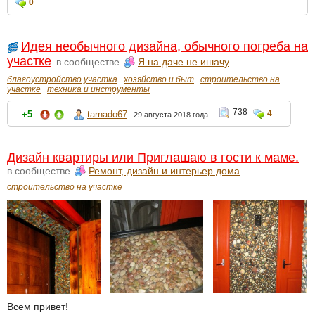
0
Идея необычного дизайна, обычного погреба на
участке
в сообществе
Я на даче не ишачу
благоустройство участка
хозяйство и быт
строительство на
участке
техника и инструменты
738
4
+5
tarnado67
29 августа 2018 года
Дизайн квартиры или Приглашаю в гости к маме.
в сообществе
Ремонт, дизайн и интерьер дома
строительство на участке
Всем привет!