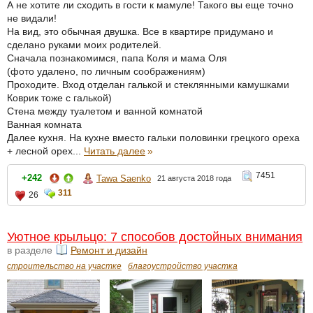
А не хотите ли сходить в гости к мамуле! Такого вы еще точно
не видали!
На вид, это обычная двушка. Все в квартире придумано и
сделано руками моих родителей.
Сначала познакомимся, папа Коля и мама Оля
(фото удалено, по личным соображениям)
Проходите. Вход отделан галькой и стеклянными камушками
Коврик тоже с галькой)
Стена между туалетом и ванной комнатой
Ванная комната
Далее кухня. На кухне вместо гальки половинки грецкого ореха
+ лесной орех...
Читать далее
»
7451
+242
Tawa Saenko
21 августа 2018 года
311
26
Уютное крыльцо: 7 способов достойных внимания
в разделе
Ремонт и дизайн
строительство на участке
благоустройство участка