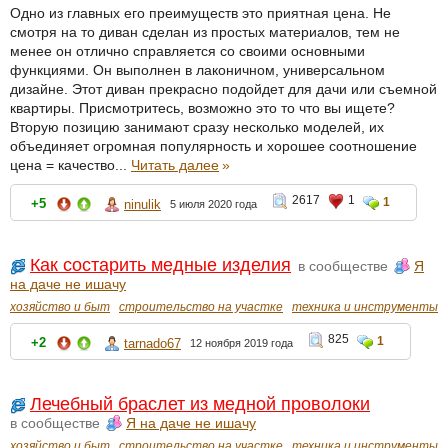
Одно из главных его преимуществ это приятная цена. Не
смотря на то диван сделан из простых материалов, тем не
менее он отлично справляется со своими основными
функциями. Он выполнен в лаконичном, универсальном
дизайне. Этот диван прекрасно подойдет для дачи или съемной
квартиры. Присмотритесь, возможно это то что вы ищете?
Вторую позицию занимают сразу несколько моделей, их
объединяет огромная популярность и хорошее соотношение
цена = качество...
Читать далее
»
2617
1
1
+5
ninulik
5 июля 2020 года
Как состарить медные изделия
в сообществе
Я
на даче не ишачу
хозяйство и быт
строительство на участке
техника и инструменты
825
1
+2
tarnado67
12 ноября 2019 года
Лечебный браслет из медной проволоки
в сообществе
Я на даче не ишачу
хозяйство и быт
строительство на участке
техника и инструменты