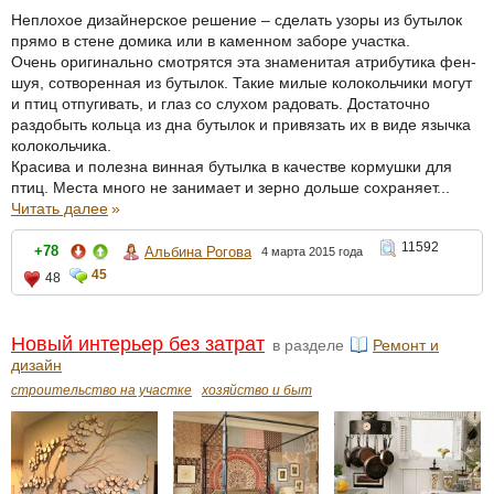
Неплохое дизайнерское решение – сделать узоры из бутылок
прямо в стене домика или в каменном заборе участка.
Очень оригинально смотрятся эта знаменитая атрибутика фен-
шуя, сотворенная из бутылок. Такие милые колокольчики могут
и птиц отпугивать, и глаз со слухом радовать. Достаточно
раздобыть кольца из дна бутылок и привязать их в виде язычка
колокольчика.
Красива и полезна винная бутылка в качестве кормушки для
птиц. Места много не занимает и зерно дольше сохраняет...
Читать далее
»
11592
+78
Альбина Рогова
4 марта 2015 года
45
48
Новый интерьер без затрат
в разделе
Ремонт и
дизайн
строительство на участке
хозяйство и быт