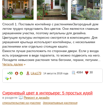
Способ 1. Поставьте контейнер с растениямиЗагородный дом
летом трудно представить без цветов. Они являются главным
украшением участка, поэтому актуальны для дизайна.
Цветущие культуры интересно смотрятся в композициях. Для
украшения крыльца используют контейнеры, с несколькими
растениями или отдельно стоящие кашпо.
Емкости лучше расположить по сторонам двери. Если у входа
есть ограждение в виде парапета, то можно подвесить на него.
Посадите невысокие растения типа бегонии, герани, петунии...
Читать далее
»
4084
30
+53
Lika179
14 августа 2018 года
4
Сиреневый цвет в интерьере: 5 простых идей
в разделе
Ремонт и дизайн
строительство на участке
декоративные растения