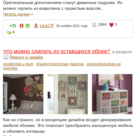
Оригинальным дополнением станут диванные подушки. Их
можно скроить из ковролина с пушистым ворсом...
Читать далее
»
1994
5
+31
Lika179
26 ноября 2021 года
6
Что можно сделать из оставшихся обоев?
в разделе
Ремонт и дизайн
хозяйство и быт
благоустройство участка
строительство на
участке
Как ни странно, но в концепцию дизайна входит декорирование
мебели обоями. Это помогает преобразить изношенную мебель
и обновить интерьер.