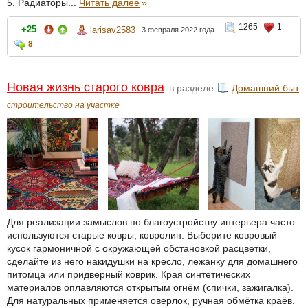
5. Радиаторы...
Читать далее
»
1265
1
+25
larisav2583
3 февраля 2022 года
8
Новая жизнь старого ковра
в разделе
Домашний быт
строительство на участке
Для реализации замыслов по благоустройству интерьера часто
используются старые ковры, ковролин. Выберите ковровый
кусок гармоничной с окружающей обстановкой расцветки,
сделайте из него накидушки на кресло, лежанку для домашнего
питомца или придверный коврик. Края синтетических
материалов оплавляются открытым огнём (спички, зажигалка).
Для натуральных применяется оверлок, ручная обмётка краёв.