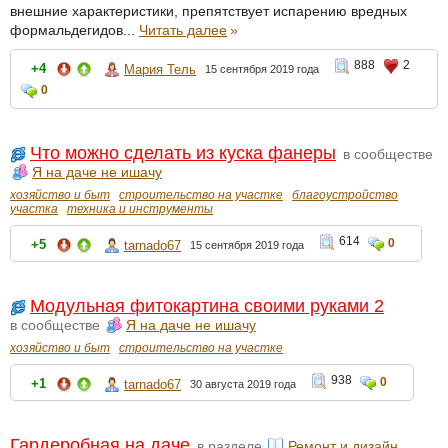
внешние характеристики, препятствует испарению вредных
формальдегидов...
Читать далее
»
888
2
+4
Мария Тель
15 сентября 2019 года
0
Что можно сделать из куска фанеры
в сообществе
Я на даче не ишачу
хозяйство и быт
строительство на участке
благоустройство
участка
техника и инструменты
614
0
+5
tarnado67
15 сентября 2019 года
Модульная фитокартина своими руками 2
в сообществе
Я на даче не ишачу
хозяйство и быт
строительство на участке
938
0
+1
tarnado67
30 августа 2019 года
Гардеробная на даче
в разделе
Ремонт и дизайн