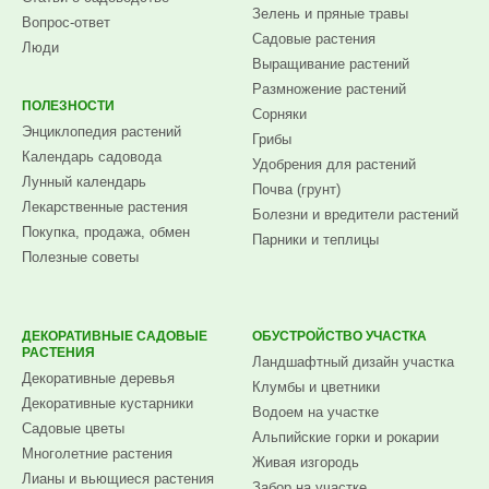
Зелень и пряные травы
Вопрос-ответ
Садовые растения
Люди
Выращивание растений
Размножение растений
ПОЛЕЗНОСТИ
Сорняки
Энциклопедия растений
Грибы
Календарь садовода
Удобрения для растений
Лунный календарь
Почва (грунт)
Лекарственные растения
Болезни и вредители растений
Покупка, продажа, обмен
Парники и теплицы
Полезные советы
ДЕКОРАТИВНЫЕ САДОВЫЕ
ОБУСТРОЙСТВО УЧАСТКА
РАСТЕНИЯ
Ландшафтный дизайн участка
Декоративные деревья
Клумбы и цветники
Декоративные кустарники
Водоем на участке
Садовые цветы
Альпийские горки и рокарии
Многолетние растения
Живая изгородь
Лианы и вьющиеся растения
Забор на участке