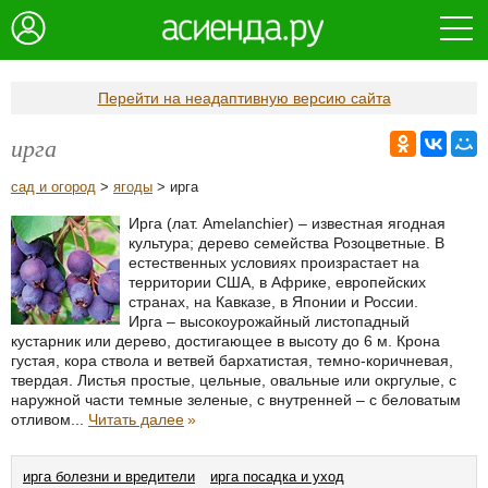
Перейти на неадаптивную версию сайта
ирга
сад и огород
>
ягоды
> ирга
Ирга (лат. Amelanchier) – известная ягодная
культура; дерево семейства Розоцветные. В
естественных условиях произрастает на
территории США, в Африке, европейских
странах, на Кавказе, в Японии и России.
Ирга – высокоурожайный листопадный
кустарник или дерево, достигающее в высоту до 6 м. Крона
густая, кора ствола и ветвей бархатистая, темно-коричневая,
твердая. Листья простые, цельные, овальные или окргулые, с
наружной части темные зеленые, с внутренней – с беловатым
отливом...
Читать далее
»
ирга болезни и вредители
ирга посадка и уход