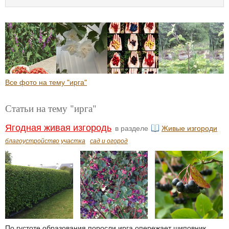
Все фото на тему "ирга"
Статьи на тему "ирга"
Ягодная живая изгородь
в разделе
Живые изгороди
благоустройство участка
сад и огород
По густоте образования поросли ирга опережает шиповник.