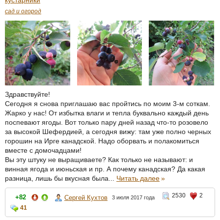
сад и огород
Здравствуйте!
Сегодня я снова приглашаю вас пройтись по моим 3-м соткам.
Жарко у нас! От избытка влаги и тепла буквально каждый день
поспевают ягоды. Вот только пару дней назад что-то розовело
за высокой Шефердией, а сегодня вижу: там уже полно черных
горошин на Ирге канадской. Надо оборвать и полакомиться
вместе с домочадцами!
Вы эту штуку не выращиваете? Как только не называют: и
винная ягода и июньская и пр. А почему канадская? Да какая
разница, лишь бы вкусная была...
Читать далее
»
2530
2
+82
Сергей Кухтов
3 июля 2017 года
41