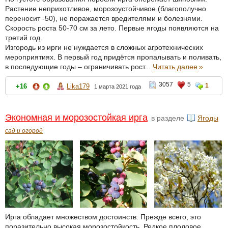
Растение неприхотливое, морозоустойчивое (благополучно
переносит -50), не поражается вредителями и болезнями.
Скорость роста 50-70 см за лето. Первые ягоды появляются на
третий год.
Изгородь из ирги не нуждается в сложных агротехнических
мероприятиях. В первый год придётся пропалывать и поливать,
в последующие годы – ограничивать рост...
Читать далее
»
3057
5
1
+16
Lika179
1 марта 2021 года
Экономная и морозостойкая ирга
в разделе
Ягоды
сад и огород
Ирга обладает множеством достоинств. Прежде всего, это
поразительно высокая морозостойкость. Редкое плодовое