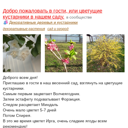
Добро пожаловать в гости, или цветущие
кустарники в нашем саду.
в сообществе
Декоративные деревья и кустарники
декоративные растения
сад и огород
Доброго всем дня!
Приглашаю в гости в наш весенний сад, взглянуть на цветущие
кустарники.
Самым первым зацветает Волчеягодник.
Затем эстафету подхватывает Форзиция.
Следом расцветает Миндаль
Очень мало цветет 5-7 дней
Потом Спирея.
В это же время цветет Ирга, очень сладкие ягоды всем
рекомендую!