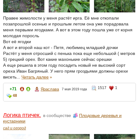
Правее жимолости у меня растёт ирга. Её мне откопали
позапрошлой осенью и прошлым летом она уже порадовала
меня первыми ягодками. А вот в этом году пошла уже от корня
молодая поросль
Вот её ягодки
А вот и второй наш кот - Петя, любимец младшей дочки
Растёт у меня отросший с пенька пока еще небольшой ( метров
5) грецкий орех. Вот какие махонькие сейчас орешки
А еще решила в этом году посадить новый не высокий сорт
ореха Иван Багряный. У него прям гроздьями должны орехи
висеть...
Читать далее
»
1517
1
+71
Яраслава
7 мая 2019 года
48
Логика птичек.
в сообществе
Плодовые деревья и
кустарники
сад и огород