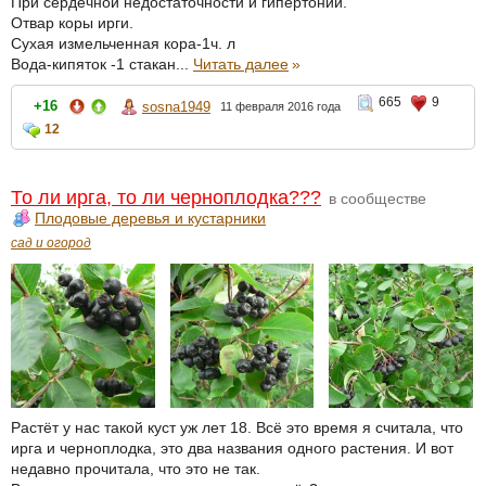
При сердечной недостаточности и гипертонии.
Отвар коры ирги.
Сухая измельченная кора-1ч. л
Вода-кипяток -1 стакан...
Читать далее
»
665
9
+16
sosna1949
11 февраля 2016 года
12
То ли ирга, то ли черноплодка???
в сообществе
Плодовые деревья и кустарники
сад и огород
Растёт у нас такой куст уж лет 18. Всё это время я считала, что
ирга и черноплодка, это два названия одного растения. И вот
недавно прочитала, что это не так.