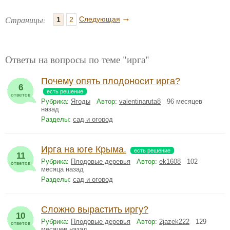
→
Страницы:
Следующая
1
2
Ответы на вопросы по теме "ирга"
Почему опять плодоносит ирга?
6
есть решение
ответов
Рубрика:
Ягоды
Автор:
valentinaruta8
96 месяцев
назад
Разделы:
сад и огород
Ирга на юге Крыма.
есть решение
11
Рубрика:
Плодовые деревья
Автор:
ek1608
102
ответов
месяца назад
Разделы:
сад и огород
Сложно вырастить иргу?
10
Рубрика:
Плодовые деревья
Автор:
2jazek222
129
ответов
месяцев назад