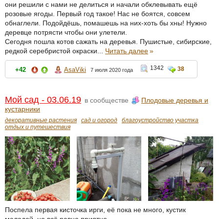
они решили с нами не делиться и начали обклевывать ещё
розовые ягоды. Первый год такое! Нас не боятся, совсем
обнаглели. Подойдёшь, помашешь на них-хоть бы хны! Нужно
деревце потрясти чтобы они улетели.
Сегодня пошла котов сажать на деревья. Пушистые, сибирские,
редкой серебристой окраски...
Читать далее
»
1342
38
+42
AsaViki
7 июля 2020 года
Мой сад - 03.06.19
в сообществе
Плодовые деревья и
кустарники
декоративные растения
сад и огород
благоустройство участка
отдых и путешествия
Поспела первая кисточка ирги, её пока не много, кустик