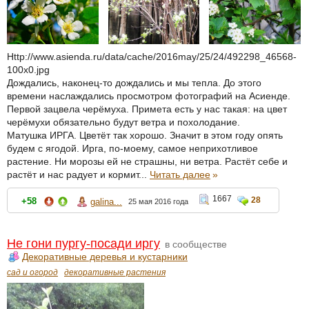
Http://www.asienda.ru/data/cache/2016may/25/24/492298_46568-
100x0.jpg
Дождались, наконец-то дождались и мы тепла. До этого
времени наслаждались просмотром фотографий на Асиенде.
Первой зацвела черёмуха. Примета есть у нас такая: на цвет
черёмухи обязательно будут ветра и похолодание.
Матушка ИРГА. Цветёт так хорошо. Значит в этом году опять
будем с ягодой. Ирга, по-моему, самое неприхотливое
растение. Ни морозы ей не страшны, ни ветра. Растёт себе и
растёт и нас радует и кормит...
Читать далее
»
1667
28
+58
galina...
25 мая 2016 года
Не гони пургу-посади иргу
в сообществе
Декоративные деревья и кустарники
сад и огород
декоративные растения