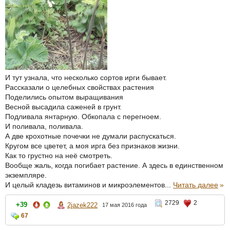
И тут узнала, что несколько сортов ирги бывает.
Рассказали о целебных свойствах растения
Поделились опытом выращивания
Весной высадила саженей в грунт.
Подливала янтарную. Обкопала с перегноем.
И поливала, поливала.
А две крохотные почечки не думали распускаться.
Кругом все цветет, а моя ирга без признаков жизни.
Как то грустно на неё смотреть.
Вообще жаль, когда погибает растение. А здесь в единственном
экземпляре.
И целый кладезь витаминов и микроэлементов...
Читать далее
»
2729
2
+39
2jazek222
17 мая 2016 года
67