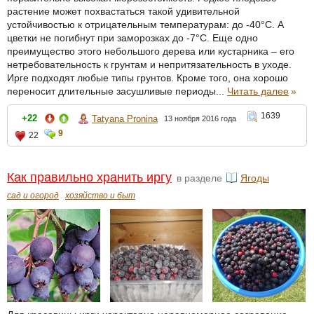
растение может похвастаться такой удивительной
устойчивостью к отрицательным температурам: до -40°С. А
цветки не погибнут при заморозках до -7°С. Еще одно
преимущество этого небольшого дерева или кустарника – его
нетребовательность к грунтам и непритязательность в уходе.
Ирге подходят любые типы грунтов. Кроме того, она хорошо
переносит длительные засушливые периоды...
Читать далее
»
1639
+22
Tatyana Pronina
13 ноября 2016 года
9
22
Как правильно хранить иргу
в разделе
Ягоды
сад и огород
хозяйство и быт