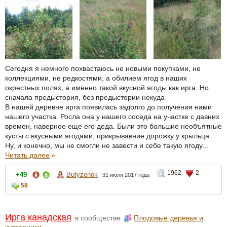
Сегодня я немного похвастаюсь не новыми покупками, не
коллекциями, не редкостями, а обилием ягод в наших
окрестных полях, а именно такой вкусной ягоды как ирга. Но
сначала предыстория, без предыстории некуда
В нашей деревне ирга появилась задолго до получения нами
нашего участка. Росла она у нашего соседа на участке с давних
времен, наверное еще его деда. Были это большие необъятные
кусты с вкусными ягодами, прикрывавние дорожку у крыльца.
Ну, и конечно, мы не смогли не завести и себе такую ягоду...
Читать далее
»
1962
2
+49
Butyzenok
31 июля 2017 года
58
Ирга канадская
в сообществе
Плодовые деревья и
кустарники