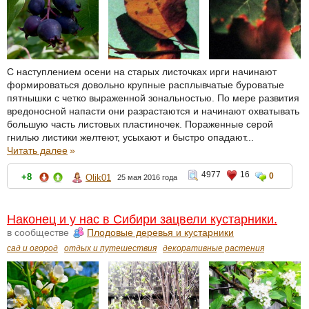
С наступлением осени на старых листочках ирги начинают
формироваться довольно крупные расплывчатые буроватые
пятнышки с четко выраженной зональностью. По мере развития
вредоносной напасти они разрастаются и начинают охватывать
большую часть листовых пластиночек. Пораженные серой
гнилью листики желтеют, усыхают и быстро опадают...
Читать далее
»
4977
16
0
+8
Olik01
25 мая 2016 года
Наконец и у нас в Сибири зацвели кустарники.
в сообществе
Плодовые деревья и кустарники
сад и огород
отдых и путешествия
декоративные растения