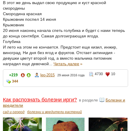
В этот же день выдал свою продукцию и куст красной
смородины
Смородина красная
Крыжовник поспел 14 июня
Крыжовник
20 июня наконец начала спеть голубика и будет с нами теперь
до конца сентября. Самая долгоиграющая ягода.
Голубика
И лето на этом не кончается. Предстоит еще кизил, инжир,
виноград. Ни дня без ягод и фруктов. Отстает актинидия -
девушки цветут второй год, а вместо мальчика питомник
наградил еще девочкой...
Читать далее
»
4730
10
+219
leo-2015
29 июня 2016 года
344
Как распознать болезни ирги?
в разделе
Болезни и
вредители
сад и огород
болезни и вредители растений