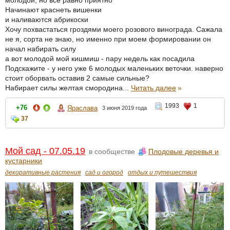
молодой, но всё равно приятно
Начинают краснеть вишенки
и наливаются абрикоски
Хочу похвастаться гроздями моего розового винограда. Сажала
не я, сорта не знаю, но именно при моем формировании он
начал набирать силу
а вот молодой мой кишмиш - пару недель как посадила
Подскажите - у него уже 6 молодых маленьких веточки. наверно
стоит оборвать оставив 2 самые сильные?
Набирает силы желтая смородина...
Читать далее
»
1993
1
+76
Яраслава
3 июня 2019 года
37
Мой сад - 07.05.19
в сообществе
Плодовые деревья и
кустарники
декоративные растения
сад и огород
отдых и путешествия