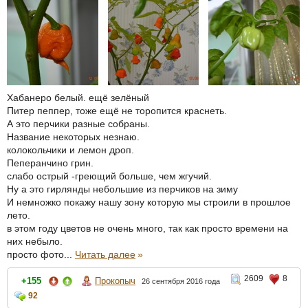
Хабанеро белый. ещё зелёный
Питер пеппер, тоже ещё не торопится краснеть.
А это перчики разные собраны.
Название некоторых незнаю.
колокольчики и лемон дроп.
Пеперанчино грин.
слабо острый -греющий больше, чем жгучий.
Ну а это гирлянды небольшие из перчиков на зиму
И немножко покажу нашу зону которую мы строили в прошлое
лето.
в этом году цветов не очень много, так как просто времени на
них небыло.
просто фото...
Читать далее
»
2609
8
+155
Прокопыч
26 сентября 2016 года
92