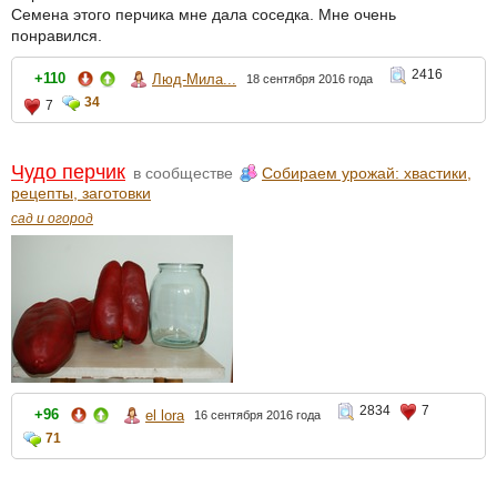
Семена этого перчика мне дала соседка. Мне очень
понравился.
2416
+110
Люд-Мила...
18 сентября 2016 года
34
7
Чудо перчик
в сообществе
Собираем урожай: хвастики,
рецепты, заготовки
сад и огород
2834
7
+96
el lora
16 сентября 2016 года
71