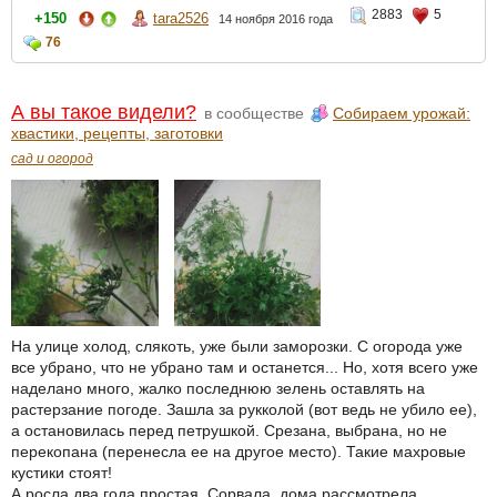
2883
5
+150
tara2526
14 ноября 2016 года
76
А вы такое видели?
в сообществе
Собираем урожай:
хвастики, рецепты, заготовки
сад и огород
На улице холод, слякоть, уже были заморозки. С огорода уже
все убрано, что не убрано там и останется... Но, хотя всего уже
наделано много, жалко последнюю зелень оставлять на
растерзание погоде. Зашла за рукколой (вот ведь не убило ее),
а остановилась перед петрушкой. Срезана, выбрана, но не
перекопана (перенесла ее на другое место). Такие махровые
кустики стоят!
А росла два года простая. Сорвала, дома рассмотрела.