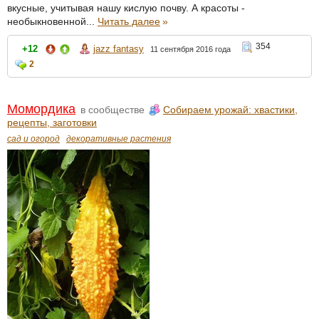
вкусные, учитывая нашу кислую почву. А красоты -
необыкновенной...
Читать далее
»
354
+12
jazz fantasy
11 сентября 2016 года
2
Момордика
в сообществе
Собираем урожай: хвастики,
рецепты, заготовки
сад и огород
декоративные растения