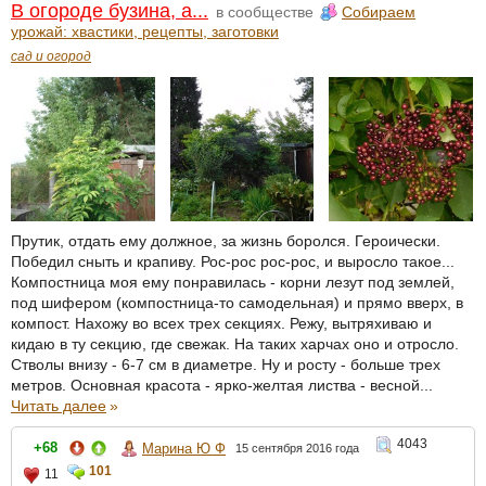
В огороде бузина, а...
в сообществе
Собираем
урожай: хвастики, рецепты, заготовки
сад и огород
Прутик, отдать ему должное, за жизнь боролся. Героически.
Победил сныть и крапиву. Рос-рос рос-рос, и выросло такое...
Компостница моя ему понравилась - корни лезут под землей,
под шифером (компостница-то самодельная) и прямо вверх, в
компост. Нахожу во всех трех секциях. Режу, вытряхиваю и
кидаю в ту секцию, где свежак. На таких харчах оно и отросло.
Стволы внизу - 6-7 см в диаметре. Ну и росту - больше трех
метров. Основная красота - ярко-желтая листва - весной...
Читать далее
»
4043
+68
Марина Ю Ф
15 сентября 2016 года
101
11