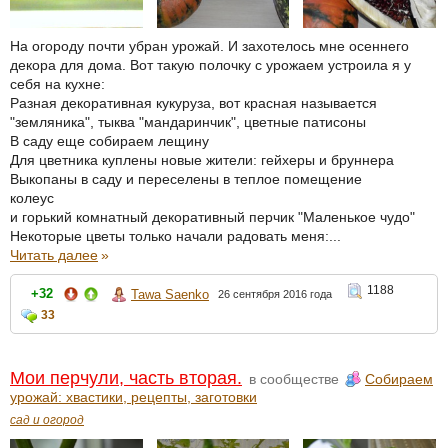
На огороду почти убран урожай. И захотелось мне осеннего
декора для дома. Вот такую полочку с урожаем устроила я у
себя на кухне:
Разная декоративная кукуруза, вот красная называется
"земляника", тыква "мандаринчик", цветные патисоны
В саду еще собираем лещину
Для цветника куплены новые жители: гейхеры и бруннера
Выкопаны в саду и переселены в теплое помещение
колеус
и горький комнатный декоративный перчик "Маленькое чудо"
Некоторые цветы только начали радовать меня:...
Читать далее
»
1188
+32
Tawa Saenko
26 сентября 2016 года
33
Мои перчули, часть вторая.
в сообществе
Собираем
урожай: хвастики, рецепты, заготовки
сад и огород