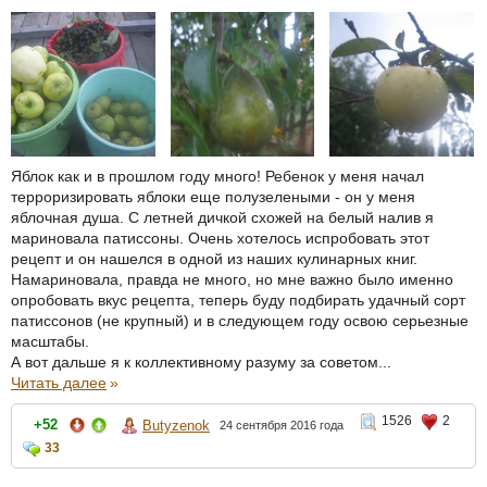
Яблок как и в прошлом году много! Ребенок у меня начал
терроризировать яблоки еще полузелеными - он у меня
яблочная душа. С летней дичкой схожей на белый налив я
мариновала патиссоны. Очень хотелось испробовать этот
рецепт и он нашелся в одной из наших кулинарных книг.
Намариновала, правда не много, но мне важно было именно
опробовать вкус рецепта, теперь буду подбирать удачный сорт
патиссонов (не крупный) и в следующем году освою серьезные
масштабы.
А вот дальше я к коллективному разуму за советом...
Читать далее
»
1526
2
+52
Butyzenok
24 сентября 2016 года
33