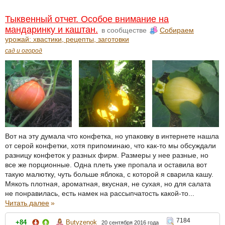
Тыквенный отчет. Особое внимание на
мандаринку и каштан.
в сообществе
Собираем
урожай: хвастики, рецепты, заготовки
сад и огород
Вот на эту думала что конфетка, но упаковку в интернете нашла
от серой конфетки, хотя припоминаю, что как-то мы обсуждали
разницу конфеток у разных фирм. Размеры у нее разные, но
все же порционные. Одна плеть уже пропала и оставила вот
такую малютку, чуть больше яблока, с которой я сварила кашу.
Мякоть плотная, ароматная, вкусная, не сухая, но для салата
не понравилась, есть намек на рассыпчатость какой-то...
Читать далее
»
7184
+84
Butyzenok
20 сентября 2016 года