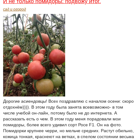
И не только помидоры: подвожу итог.
сад и огород
Дорогие асиендовцы! Всех поздравляю с началом осени: скоро
отдохнём)))). В этом году была занята всевозможно- в том
числе учебой он-лайн, потому было не до интернета. А
рассказать есть о чем. В этом году меня порадовали мои
помидоры, более всего удивил сорт Росе F1. Он на фото.
Помидорки крупнее черри, но мельче средних. Растут обильно,
кожица тонкая, краснеют на ветках, в спелом состоянии весьма