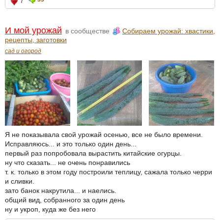
7
И мой урожай
в сообществе
Собираем урожай: хвастики,
рецепты, заготовки
сад и огород
Я не показывала свой урожай осенью, все не было времени.
Исправляюсь... и это только один день...
первый раз попробовала вырастить китайские огурцы.
ну что сказать... не очень понравились
т. к. только в этом году построили теплицу, сажала только черри
и сливки.
зато банок накрутила... и наелись.
общий вид, собранного за один день
ну и укроп, куда же без него