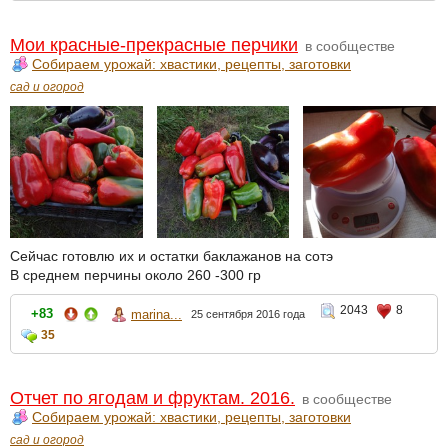
Мои красные-прекрасные перчики
в сообществе
Собираем урожай: хвастики, рецепты, заготовки
сад и огород
Сейчас готовлю их и остатки баклажанов на сотэ
В среднем перчины около 260 -300 гр
2043
8
+83
marina...
25 сентября 2016 года
35
Отчет по ягодам и фруктам. 2016.
в сообществе
Собираем урожай: хвастики, рецепты, заготовки
сад и огород