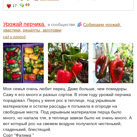
69
17
Урожай перчика.
в сообществе
Собираем урожай:
хвастики, рецепты, заготовки
сад и огород
Моя семья очень любит перец. Даже больше, чем помидоры.
Сажу я его много и разных сортов. В этом году урожай перчика
порадовал. Перец у меня рос в теплице, под укрывным
материалом и остатки рассады я потыкала в огороде на
свободные места. Под укрывным материалом перца было
много, но напала тля, в теплице завязи было не очень много. А
вот который рос на свежем воздухе получился чистенький,
гладенький, блестящий.
Сорт "Фатима "