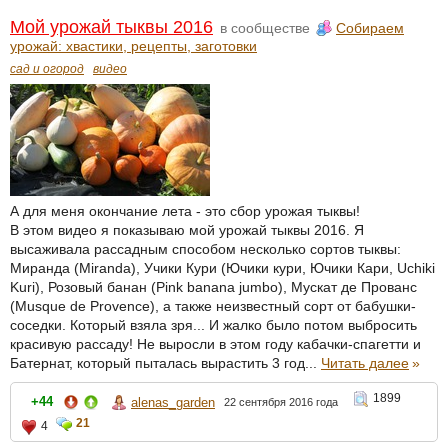
Мой урожай тыквы 2016
в сообществе
Собираем
урожай: хвастики, рецепты, заготовки
сад и огород
видео
А для меня окончание лета - это сбор урожая тыквы!
В этом видео я показываю мой урожай тыквы 2016. Я
высаживала рассадным способом несколько сортов тыквы:
Миранда (Miranda), Учики Кури (Ючики кури, Ючики Кари, Uchiki
Kuri), Розовый банан (Pink banana jumbo), Мускат де Прованс
(Musque de Provence), а также неизвестный сорт от бабушки-
соседки. Который взяла зря... И жалко было потом выбросить
красивую рассаду! Не выросли в этом году кабачки-спагетти и
Батернат, который пыталась вырастить 3 год...
Читать далее
»
1899
+44
alenas_garden
22 сентября 2016 года
21
4