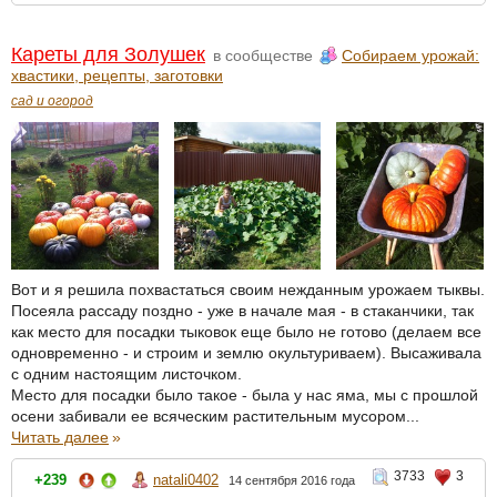
Кареты для Золушек
в сообществе
Собираем урожай:
хвастики, рецепты, заготовки
сад и огород
Вот и я решила похвастаться своим нежданным урожаем тыквы.
Посеяла рассаду поздно - уже в начале мая - в стаканчики, так
как место для посадки тыковок еще было не готово (делаем все
одновременно - и строим и землю окультуриваем). Высаживала
с одним настоящим листочком.
Место для посадки было такое - была у нас яма, мы с прошлой
осени забивали ее всяческим растительным мусором...
Читать далее
»
3733
3
+239
natali0402
14 сентября 2016 года