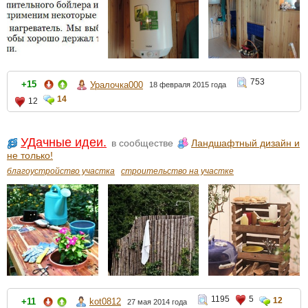
753
+15
Уралочка000
18 февраля 2015 года
14
12
УДачные идеи.
в сообществе
Ландшафтный дизайн и
не только!
благоустройство участка
строительство на участке
1195
5
12
+11
kot0812
27 мая 2014 года