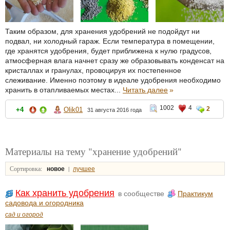
Таким образом, для хранения удобрений не подойдут ни
подвал, ни холодный гараж. Если температура в помещении,
где хранятся удобрения, будет приближена к нулю градусов,
атмосферная влага начнет сразу же образовывать конденсат на
кристаллах и гранулах, провоцируя их постепенное
слеживание. Именно поэтому в идеале удобрения необходимо
хранить в отапливаемых местах...
Читать далее
»
1002
4
2
+4
Olik01
31 августа 2016 года
Материалы на тему "хранение удобрений"
Сортировка:
|
новое
лучшее
Как хранить удобрения
в сообществе
Практикум
садовода и огородника
сад и огород