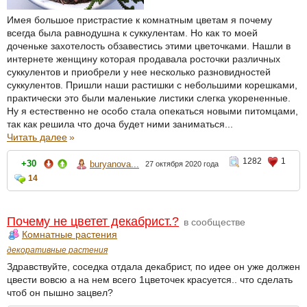
Имея большое пристрастие к комнатным цветам я почему
всегда была равнодушна к суккулентам. Но как то моей
доченьке захотелость обзавестись этими цветочками. Нашли в
интернете женщину которая продавала росточки различных
суккулентов и приобрели у нее несколько разновидностей
суккулентов. Пришли наши растишки с небольшими корешками,
практически это были маленькие листики слегка укорененные.
Ну я естественно не особо стала опекаться новыми питомцами,
так как решила что доча будет ними заниматься...
Читать далее
»
1282
1
+30
buryanova...
27 октября 2020 года
14
Почему не цветет декабрист.?
в сообществе
Комнатные растения
декоративные растения
Здравствуйте, соседка отдала декабрист, по идее он уже должен
цвести вовсю а на нем всего 1цветочек красуется.. что сделать
чтоб он пышно зацвел?