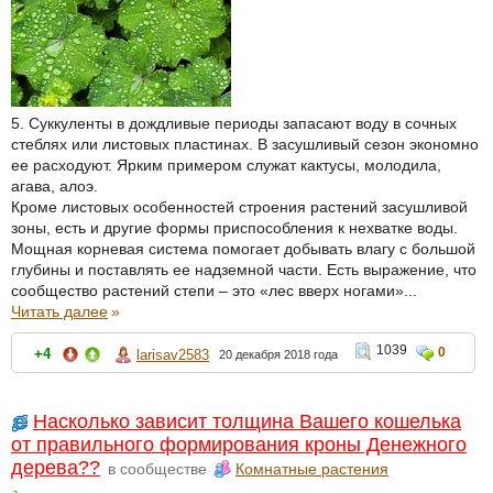
5. Суккуленты в дождливые периоды запасают воду в сочных
стеблях или листовых пластинах. В засушливый сезон экономно
ее расходуют. Ярким примером служат кактусы, молодила,
агава, алоэ.
Кроме листовых особенностей строения растений засушливой
зоны, есть и другие формы приспособления к нехватке воды.
Мощная корневая система помогает добывать влагу с большой
глубины и поставлять ее надземной части. Есть выражение, что
сообщество растений степи – это «лес вверх ногами»...
Читать далее
»
1039
0
+4
larisav2583
20 декабря 2018 года
Насколько зависит толщина Вашего кошелька
от правильного формирования кроны Денежного
дерева??
в сообществе
Комнатные растения