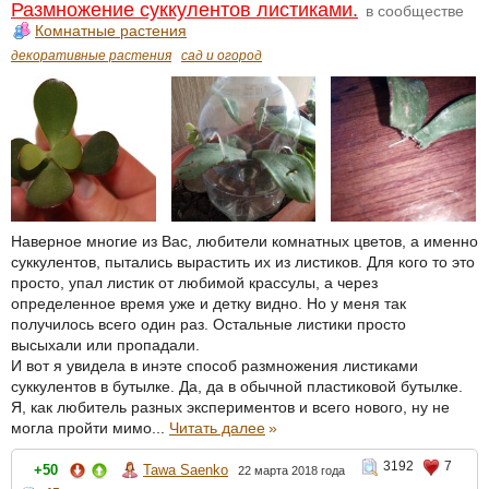
Размножение суккулентов листиками.
в сообществе
Комнатные растения
декоративные растения
сад и огород
Наверное многие из Вас, любители комнатных цветов, а именно
суккулентов, пытались вырастить их из листиков. Для кого то это
просто, упал листик от любимой крассулы, а через
определенное время уже и детку видно. Но у меня так
получилось всего один раз. Остальные листики просто
высыхали или пропадали.
И вот я увидела в инэте способ размножения листиками
суккулентов в бутылке. Да, да в обычной пластиковой бутылке.
Я, как любитель разных экспериментов и всего нового, ну не
могла пройти мимо...
Читать далее
»
3192
7
+50
Tawa Saenko
22 марта 2018 года