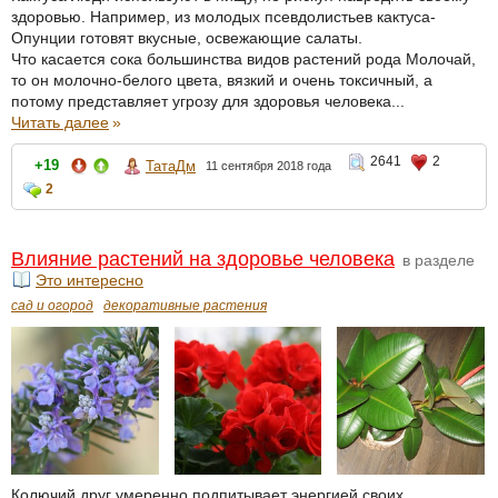
здоровью. Например, из молодых псевдолистьев кактуса-
Опунции готовят вкусные, освежающие салаты.
Что касается сока большинства видов растений рода Молочай,
то он молочно-белого цвета, вязкий и очень токсичный, а
потому представляет угрозу для здоровья человека...
Читать далее
»
2641
2
+19
ТатаДм
11 сентября 2018 года
2
Влияние растений на здоровье человека
в разделе
Это интересно
сад и огород
декоративные растения
Колючий друг умеренно подпитывает энергией своих