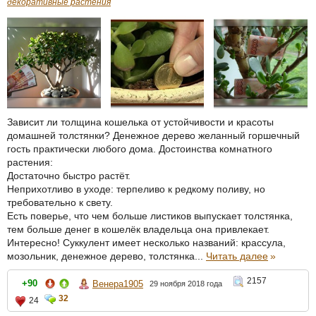
декоративные растения
Зависит ли толщина кошелька от устойчивости и красоты
домашней толстянки? Денежное дерево желанный горшечный
гость практически любого дома. Достоинства комнатного
растения:
Достаточно быстро растёт.
Неприхотливо в уходе: терпеливо к редкому поливу, но
требовательно к свету.
Есть поверье, что чем больше листиков выпускает толстянка,
тем больше денег в кошелёк владельца она привлекает.
Интересно! Суккулент имеет несколько названий: крассула,
мозольник, денежное дерево, толстянка...
Читать далее
»
2157
+90
Венера1905
29 ноября 2018 года
32
24