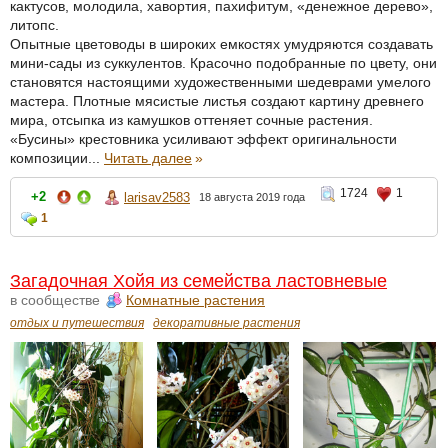
кактусов, молодила, хавортия, пахифитум, «денежное дерево»,
литопс.
Опытные цветоводы в широких емкостях умудряются создавать
мини-сады из суккулентов. Красочно подобранные по цвету, они
становятся настоящими художественными шедеврами умелого
мастера. Плотные мясистые листья создают картину древнего
мира, отсыпка из камушков оттеняет сочные растения.
«Бусины» крестовника усиливают эффект оригинальности
композиции...
Читать далее
»
1724
1
+2
larisav2583
18 августа 2019 года
1
Загадочная Хойя из семейства ластовневые
в сообществе
Комнатные растения
отдых и путешествия
декоративные растения