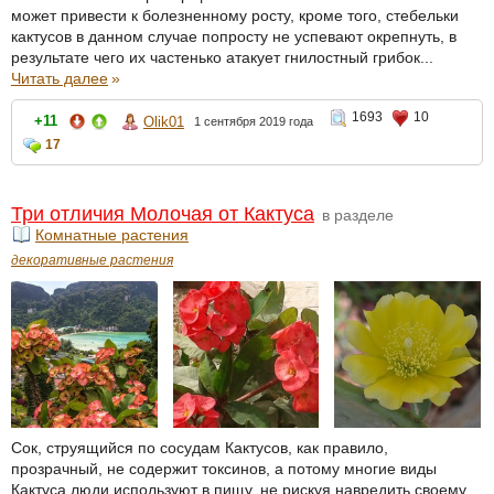
может привести к болезненному росту, кроме того, стебельки
кактусов в данном случае попросту не успевают окрепнуть, в
результате чего их частенько атакует гнилостный грибок...
Читать далее
»
1693
10
+11
Olik01
1 сентября 2019 года
17
Три отличия Молочая от Кактуса
в разделе
Комнатные растения
декоративные растения
Сок, струящийся по сосудам Кактусов, как правило,
прозрачный, не содержит токсинов, а потому многие виды
Кактуса люди используют в пищу, не рискуя навредить своему