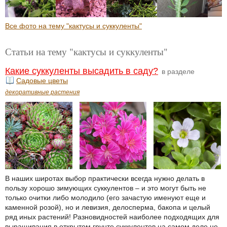
Все фото на тему "кактусы и суккуленты"
Статьи на тему "кактусы и суккуленты"
Какие суккуленты высадить в саду?
в разделе
Садовые цветы
декоративные растения
В наших широтах выбор практически всегда нужно делать в
пользу хорошо зимующих суккулентов – и это могут быть не
только очитки либо молодило (его зачастую именуют еще и
каменной розой), но и левизия, делосперма, бакопа и целый
ряд иных растений! Разновидностей наиболее подходящих для
выращивания в открытом грунте суккулентов на самом деле не