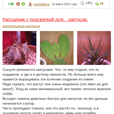
1451
16
+18
cuzmiheva
16 марта 2021 года
Рассадник с подсветкой для... кактусов.
декоративные растения
Сынуля увлекается кактусами. Что- то ему отдали, что-то
подарили, а где и я деточку принесла. Но больше всего ему
нравится выращивать эти колючие создания из семян.
Надо сказать, что растут они очень медленно (это явно не для
меня!). Уход за ними минимальный, вот прямо типично мужское
хобби.
Всходят семена довольно быстро для кактусов, но вот дальше
начинается ступор.
Часть пропадает совсем, кое-что растёт по- тихоньку, а в
основном просто сидят и непонятно: живы или погибли...