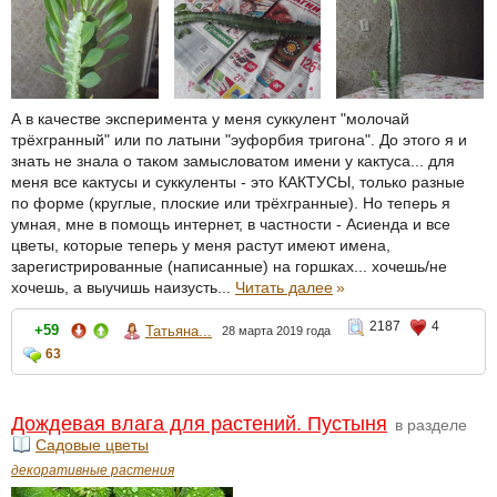
А в качестве эксперимента у меня суккулент "молочай
трёхгранный" или по латыни "эуфорбия тригона". До этого я и
знать не знала о таком замысловатом имени у кактуса... для
меня все кактусы и суккуленты - это КАКТУСЫ, только разные
по форме (круглые, плоские или трёхгранные). Но теперь я
умная, мне в помощь интернет, в частности - Асиенда и все
цветы, которые теперь у меня растут имеют имена,
зарегистрированные (написанные) на горшках... хочешь/не
хочешь, а выучишь наизусть...
Читать далее
»
2187
4
+59
Татьяна...
28 марта 2019 года
63
Дождевая влага для растений. Пустыня
в разделе
Садовые цветы
декоративные растения