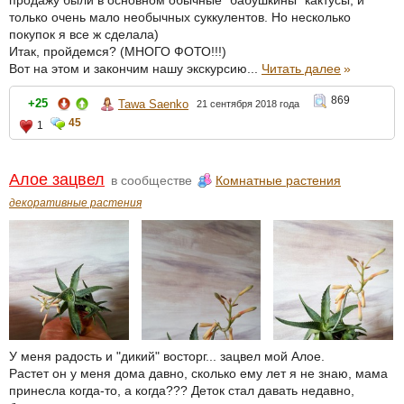
продажу были в основном обычные "бабушкины" кактусы, и
только очень мало необычных суккулентов. Но несколько
покупок я все ж сделала)
Итак, пройдемся? (МНОГО ФОТО!!!)
Вот на этом и закончим нашу экскурсию...
Читать далее
»
869
+25
Tawa Saenko
21 сентября 2018 года
45
1
Алое зацвел
в сообществе
Комнатные растения
декоративные растения
У меня радость и "дикий" восторг... зацвел мой Алое.
Растет он у меня дома давно, сколько ему лет я не знаю, мама
принесла когда-то, а когда??? Деток стал давать недавно,