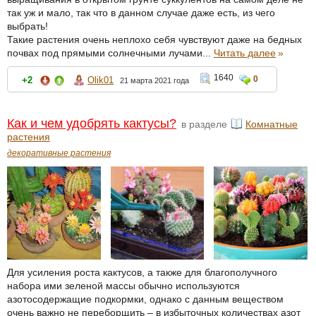
так уж и мало, так что в данном случае даже есть, из чего
выбрать!
Такие растения очень неплохо себя чувствуют даже на бедных
почвах под прямыми солнечными лучами...
Читать далее
»
1640
0
+2
Olik01
21 марта 2021 года
Как и чем удобрять кактусы?
в разделе
Комнатные
растения
декоративные растения
Для усиления роста кактусов, а также для благополучного
набора ими зеленой массы обычно используются
азотосодержащие подкормки, однако с данным веществом
очень важно не переборщить – в избыточных количествах азот