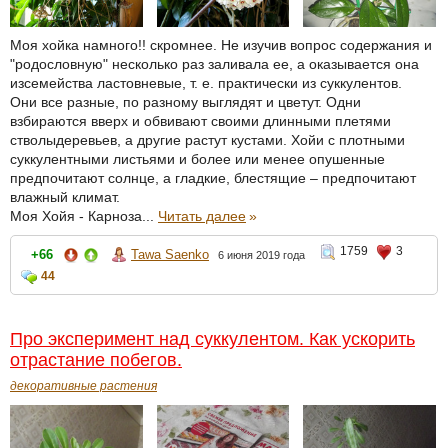
Моя хойка намного!! скромнее. Не изучив вопрос содержания и
"родословную" несколько раз заливала ее, а оказывается она
изсемейства ластовневые, т. е. практически из суккулентов.
Они все разные, по разному выглядят и цветут. Одни
взбираются вверх и обвивают своими длинными плетями
стволыдеревьев, а другие растут кустами. Хойи с плотными
суккулентными листьями и более или менее опушенные
предпочитают солнце, а гладкие, блестящие – предпочитают
влажный климат.
Моя Хойя - Карноза...
Читать далее
»
1759
3
+66
Tawa Saenko
6 июня 2019 года
44
Про эксперимент над суккулентом. Как ускорить
отрастание побегов.
декоративные растения