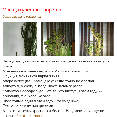
Моё суккулентное царство.
декоративные растения
Цереус перуанский монстроза или еще его называют кактус -
скала.
Молочай ощетиненный, алоэ Марлота, эхинопсис.
Опунция монаканта вариегатная
Апорокактус (или Хамецереус) еще точно не опознан.
Хавортия, а сбоку выглядывает Шлюмбергера
Каланхоэ Блоссфельда. Это те, что цветут. В этом году их
обновила, т. е. черенковала.
Цвел только один в этом году и то жиденько)
Есть еще с желтыми цветами
А так же черенки красного и белого. Но у меня они еще не
цвели...
Читать далее
»