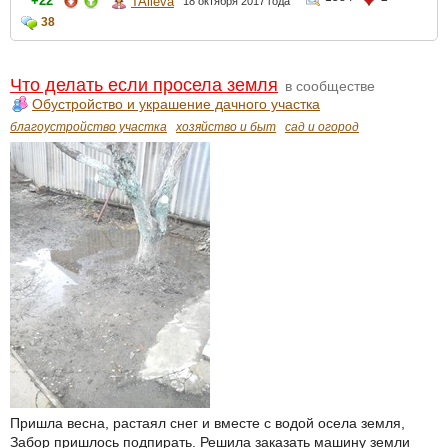
+22
TAlieva
18 октября 2017 года
38
Что делать если просела земля
в сообществе
Обустройство и украшение дачного участка
благоустройство участка
хозяйство и быт
сад и огород
Пришла весна, растаял снег и вместе с водой осела земля,
Забор пришлось подпирать. Решила заказать машину земли