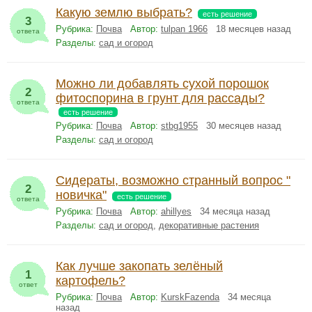
Какую землю выбрать?
есть решение
3
Рубрика:
Почва
Автор:
tulpan 1966
18 месяцев назад
ответа
Разделы:
сад и огород
Можно ли добавлять сухой порошок
2
фитоспорина в грунт для рассады?
ответа
есть решение
Рубрика:
Почва
Автор:
stbg1955
30 месяцев назад
Разделы:
сад и огород
Сидераты, возможно странный вопрос "
2
новичка"
есть решение
ответа
Рубрика:
Почва
Автор:
ahillyes
34 месяца назад
Разделы:
сад и огород
,
декоративные растения
Как лучше закопать зелёный
1
картофель?
ответ
Рубрика:
Почва
Автор:
KurskFazenda
34 месяца
назад