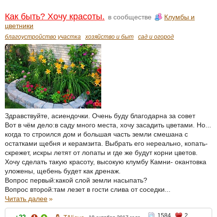
Как быть? Хочу красоты.
в сообществе
Клумбы и
цветники
благоустройство участка
хозяйство и быт
сад и огород
Здравствуйте, асиендочки. Очень буду благодарна за совет
Вот в чём дело:в саду много места, хочу засадить цветами. Но...
когда то строился дом и большая часть земли смешана с
остатками щебня и керамзита. Выбрать его нереально, копать-
скрежет, искры летят от лопаты и где же будут корни цветов.
Хочу сделать такую красоту, высокую клумбу Камни- окантовка
уложены, щебень будет как дренаж.
Вопрос первый:какой слой земли насыпать?
Вопрос второй:там лезет в гости слива от соседки...
Читать далее
»
1584
2