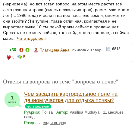
(чернозема), но вот встал вопрос, на этом месте растет все
лето газонная трава (смесь нескольких трав), растет уже много
лет ( с 1996 года) и если я на нее насыплю земли, сможет ли
она взойти? Я в тупике, трава отличная, компактная и не
вырастает выше 10 см. такой травы сейчас в продаже нет.
Срезать ее не могу сейчас, т. к. взойдет она в апреле, а сейчас
март...
Читать далее
»
6818
+36
Платицина Анна
25 марта 2017 года
9
3
Ответы на вопросы по теме "вопросы о почве"
Чем засадить картофельное поле на
1
дачном участке для отдыха почвы?
ответ
есть решение
Рубрика:
Почва
Автор:
Vasilisa Mudraya
11 месяцев
назад
Разделы:
сад и огород