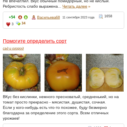
Не впечатлил. Вкус обычный помидорный, но не кислый.
Ребристость слабо выражена...
Читать далее
»
1658
+54
Васильева68
11 сентября 2023 года
34
3
Помогите определить сорт
сад и огород
ВКус без кислинки, немного пресноватый, средненький, но на
томат просто прекрасно - мясистая, душистая, сочная.
Если у кого-нибудь есть что-то похожее, буду безмерно
благодарна за определение этого сорта. Всем отличных
урожаев!