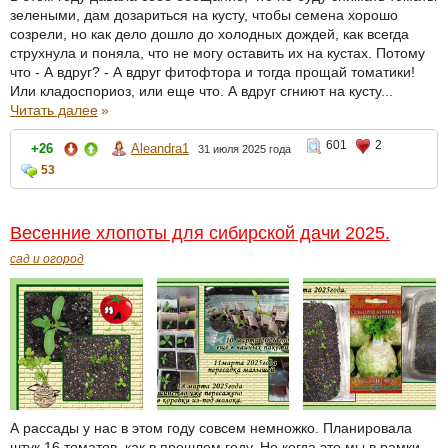
зелеными, дам дозариться на кусту, чтобы семена хорошо
созрели, но как дело дошло до холодных дождей, как всегда
струхнула и поняла, что не могу оставить их на кустах. Потому
что - А вдруг? - А вдруг фитофтора и тогда прощай томатики!
Или кладоспориоз, или еще что. А вдруг сгниют на кусту...
Читать далее
»
601
2
+26
Aleandra1
31 июля 2025 года
53
Весенние хлопоты для сибирской дачи 2025.
сад и огород
А рассады у нас в этом году совсем немножко. Планировала
штук 16 томатов, как в прошлом году. Но когда это мы в рамки