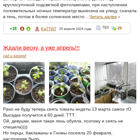
круглосуточной подсветкой фитолампами, при наступлении
положительных ночных температур вынесена на улицу, сначала
в тень, потом в более солнечное место...
Читать далее
»
763
20
+18
KaTTi67
29 апреля 2024 года
Ждали весну, а уже апрель!!!
сад и огород
Рано не буду теперь сеять томаты индеты.13 марта самое тО.
Высадка получится в 60 дней. ТТТ.
Ой, девушки, меня такая лень обуяла, поэтому и сеять не
спешила))))
Но перцы, баклажаны и Гномы посеяла 20 февраля,
настроение было.