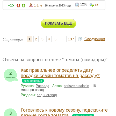
1263
15
+15
1r1ne
16 апреля 2023 года
ПОКАЗАТЬ ЕЩЕ
→
Страницы:
...
Следующая
1
2
3
4
5
137
Ответы на вопросы по теме "томаты (помидоры)"
Как правильнее определять дату
2
посадки семян томатов нв рассаду?
ответа
есть решение
Рубрика:
Рассада
Автор:
borisytch salosin
18
месяцев назад
Разделы:
сад и огород
Готовлюсь к новому сезону, подскажите
3
лежкие сорта томатов.
есть решение