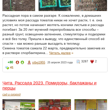
Рассадная пора в самом разгаре. К сожалению, в домашних
условиях моя рассада томатов никак не хочет расти, т. е. она
растет, но потом начинают желтеть кончики листьев и рассада
погибает. За 20 лет мучений перепробовала все способы –
разный грунт, освещение-затенение, стимуляторы и подкормки
и всё без толку. Пришла к выводу, что единственный способ её
спасти – как можно раньше высадить в теплицу.
Семена томатов сажала 22 марта, предварительно замочив их
в растворе спорбактерина...
Читать далее
»
3287
2
+80
stbg1955
25 апреля 2023 года
41
Чита. Рассада 2023. Помидоры, баклажаны и
перцы
сад и огород