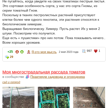
Не пугайтесь, когда увидите на своих томатиках пестрые листья.
Это сортовая особенность сорта, у нас это сорта Гномы, из
серии томатный Гном.
Поскольку в тканях пестролистных растений присутствуют
клетки более чем одного генотипа, эти растения относятся к
биологическим химерам..
Выращиваю биологическу. Химеру. Пусть растет. Их у меня 2
штуки. Посмотрим что получится.
Еще есть « пушистики» про них потом. Пока показывать нечего..
Всем хороших урожаев.
997
1
+25
Я-это моя мысль
2 мая 2023 года
29
Моя многострадальная рассада томатов
в сообществе
Практикум садовода и огородника
сад и огород