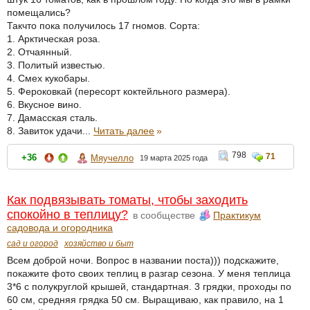
помещались?
Такчто пока получилось 17 гномов. Сорта:
1. Арктическая роза.
2. Отчаянный.
3. Политый известью.
4. Смех кукобары.
5. Фероковкай (пересорт коктейльного размера).
6. Вкусное вино.
7. Дамасская сталь.
8. Завиток удачи...
Читать далее
»
798
71
+36
Мяучелло
19 марта 2025 года
Как подвязывать томаты, чтобы заходить
спокойно в теплицу?
в сообществе
Практикум
садовода и огородника
сад и огород
хозяйство и быт
Всем доброй ночи. Вопрос в названии поста))) подскажите,
покажите фото своих теплиц в разгар сезона. У меня теплица
3*6 с полукруглой крышей, стандартная. 3 грядки, проходы по
60 см, средняя грядка 50 см. Выращиваю, как правило, на 1