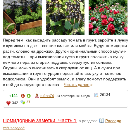
Перед тем, как высадить рассаду томата в грунт, заройте в лунку
с кустиком по две …свежие кильки или мойвы. Будут помидорки
расти, словно на дрожжах. Другой оригинальный способ мульчи
под томаты – при высаживании куста в грунт положить в лунку
немного пера из старых подушек, сверху кустик соломы.
Огурцы можно высаживать в скорлупки от яиц. А в лунки при
высаживании в грунт огурцов подсыпайте шелуху от семечек
подсолнуха. Они и удобрят землю, и влагу помогут поддержать
в ней до следующего полива...
Читать далее
»
26134
+144
rufina74
24 сентября 2014 года
27
342
Помидорные заметки. Часть 1
в разделе
Рассада
сад и огород