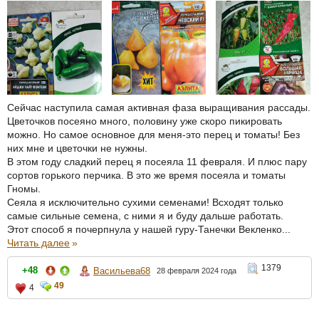
Сейчас наступила самая активная фаза выращивания рассады.
Цветочков посеяно много, половину уже скоро пикировать
можно. Но самое основное для меня-это перец и томаты! Без
них мне и цветочки не нужны.
В этом году сладкий перец я посеяла 11 февраля. И плюс пару
сортов горького перчика. В это же время посеяла и томаты
Гномы.
Сеяла я исключительно сухими семенами! Всходят только
самые сильные семена, с ними я и буду дальше работать.
Этот способ я почерпнула у нашей гуру-Танечки Векленко...
Читать далее
»
1379
+48
Васильева68
28 февраля 2024 года
49
4