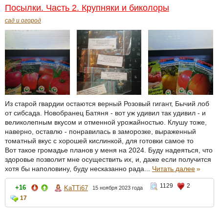
Посылки. Часть 2. Крупняки и биколоры
сад и огород
Из старой гвардии остаются верный Розовый гигант, Бычий лоб
от сибсада. Новобранец Батяня - вот уж удивил так удивил - и
великолепным вкусом и отменной урожайностью. Клушу тоже,
наверно, оставлю - понравилась в заморозке, выраженный
томатный вкус с хорошей кислинкой, для готовки самое то
Вот такое громадье планов у меня на 2024. Буду надеяться, что
здоровье позволит мне осуществить их, и, даже если получится
хотя бы наполовину, буду несказанно рада...
Читать далее
»
1129
2
+16
KaTTi67
15 ноября 2023 года
17