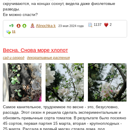
скручиваются, на концах сохнут, видела даже фиолетовые
разводы.
Ее можно спасти?
1137
2
+9
Alinochka k
23 мая 2024 года
11
Весна. Снова море хлопот
сад и огород
декоративные растения
Самое канительное, трудоемкое по весне - это, безусловно,
рассада. Этот сезон я решила сделать экспериментальным и
обновить привычные сорта томатов. В результате было посеяно
45 сортов, первая партия 15 марта, вторая - крупноплодных -
25 марта. Рассада в первый месяц стояла дома, под