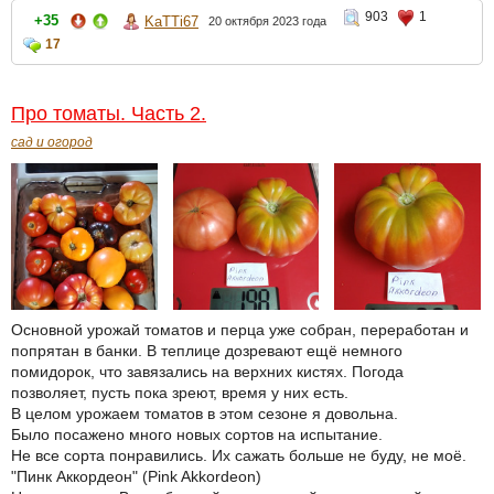
903
1
+35
KaTTi67
20 октября 2023 года
17
Про томаты. Часть 2.
сад и огород
Основной урожай томатов и перца уже собран, переработан и
попрятан в банки. В теплице дозревают ещё немного
помидорок, что завязались на верхних кистях. Погода
позволяет, пусть пока зреют, время у них есть.
В целом урожаем томатов в этом сезоне я довольна.
Было посажено много новых сортов на испытание.
Не все сорта понравились. Их сажать больше не буду, не моё.
"Пинк Аккордеон" (Pink Akkordeon)