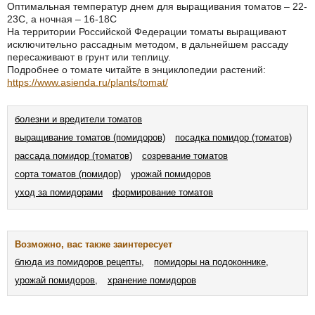
Оптимальная температур днем для выращивания томатов – 22-
23С, а ночная – 16-18С
На территории Российской Федерации томаты выращивают
исключительно рассадным методом, в дальнейшем рассаду
пересаживают в грунт или теплицу.
Подробнее о томате читайте в энциклопедии растений:
https://www.asienda.ru/plants/tomat/
болезни и вредители томатов
выращивание томатов (помидоров)
посадка помидор (томатов)
рассада помидор (томатов)
созревание томатов
сорта томатов (помидор)
урожай помидоров
уход за помидорами
формирование томатов
Возможно, вас также заинтересует
блюда из помидоров рецепты,
помидоры на подоконнике,
урожай помидоров,
хранение помидоров