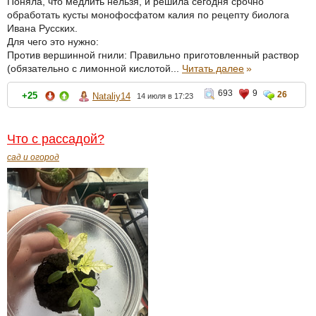
Поняла, что медлить нельзя, и решила сегодня срочно
обработать кусты монофосфатом калия по рецепту биолога
Ивана Русских.
Для чего это нужно:
Против вершинной гнили: Правильно приготовленный раствор
(обязательно с лимонной кислотой...
Читать далее
»
693
9
26
+25
Nataliy14
14 июля в 17:23
Что с рассадой?
сад и огород