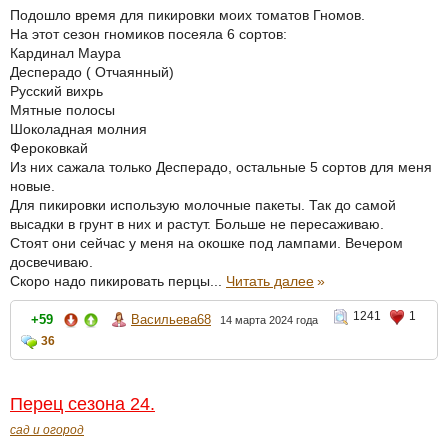
Подошло время для пикировки моих томатов Гномов.
На этот сезон гномиков посеяла 6 сортов:
Кардинал Маура
Десперадо ( Отчаянный)
Русский вихрь
Мятные полосы
Шоколадная молния
Фероковкай
Из них сажала только Десперадо, остальные 5 сортов для меня
новые.
Для пикировки использую молочные пакеты. Так до самой
высадки в грунт в них и растут. Больше не пересаживаю.
Стоят они сейчас у меня на окошке под лампами. Вечером
досвечиваю.
Скоро надо пикировать перцы...
Читать далее
»
1241
1
+59
Васильева68
14 марта 2024 года
36
Перец сезона 24.
сад и огород