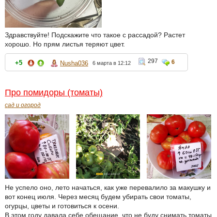
Здравствуйте! Подскажите что такое с рассадой? Растет
хорошо. Но прям листья теряют цвет.
297
6
+5
Nusha036
6 марта в 12:12
Про помидоры (томаты)
сад и огород
Не успело оно, лето начаться, как уже перевалило за макушку и
вот конец июля. Через месяц будем убирать свои томаты,
огурцы, цветы и готовиться к осени.
В этом году давала себе обещание, что не буду снимать томаты