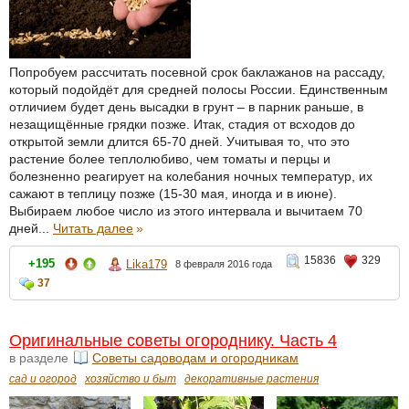
Попробуем рассчитать посевной срок баклажанов на рассаду,
который подойдёт для средней полосы России. Единственным
отличием будет день высадки в грунт – в парник раньше, в
незащищённые грядки позже. Итак, стадия от всходов до
открытой земли длится 65-70 дней. Учитывая то, что это
растение более теплолюбиво, чем томаты и перцы и
болезненно реагирует на колебания ночных температур, их
сажают в теплицу позже (15-30 мая, иногда и в июне).
Выбираем любое число из этого интервала и вычитаем 70
дней...
Читать далее
»
15836
329
+195
Lika179
8 февраля 2016 года
37
Оригинальные советы огороднику. Часть 4
в разделе
Советы садоводам и огородникам
сад и огород
хозяйство и быт
декоративные растения