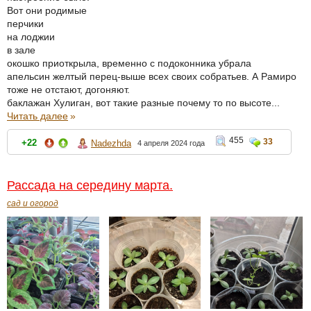
Вот они родимые
перчики
на лоджии
в зале
окошко приоткрыла, временно с подоконника убрала
апельсин желтый перец-выше всех своих собратьев. А Рамиро
тоже не отстают, догоняют.
баклажан Хулиган, вот такие разные почему то по высоте...
Читать далее
»
455
33
+22
Nadezhda
4 апреля 2024 года
Рассада на середину марта.
сад и огород