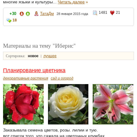
многие языки и культуры...
Читать далее
»
1481
21
+30
ТатаДм
28 января 2015 года
18
Материалы на тему "Иберис"
Сортировка:
|
новое
лучшее
Планирование цветника
декоративные растения
сад и огород
Заказывала семена цветов, розы. лилии и тую.
вот список того, что сажала на цветочных клумбах.