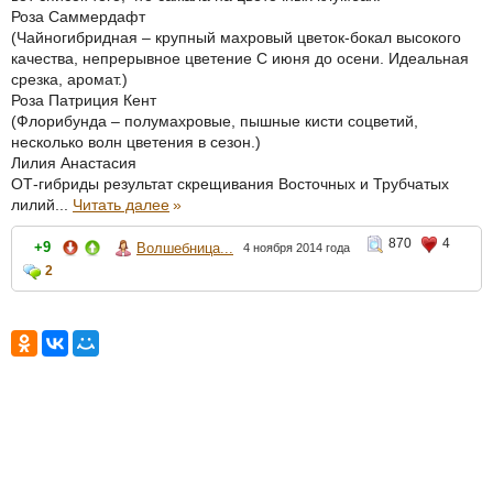
Роза Саммердафт
(Чайногибридная – крупный махровый цветок-бокал высокого
качества, непрерывное цветение С июня до осени. Идеальная
срезка, аромат.)
Роза Патриция Кент
(Флорибунда – полумахровые, пышные кисти соцветий,
несколько волн цветения в сезон.)
Лилия Анастасия
ОТ-гибриды результат скрещивания Восточных и Трубчатых
лилий...
Читать далее
»
870
4
+9
Волшебница...
4 ноября 2014 года
2