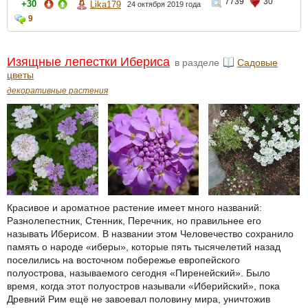
7739
30
+30
Lika179
24 октября 2019 года
9
Изящные лепестки Ибериса
в разделе
Садовые
цветы
декоративные растения
Красивое и ароматное растение имеет много названий:
Разнолепестник, Стенник, Перечник, но правильнее его
называть Иберисом. В названии этом Человечество сохранило
память о народе «иберы», которые пять тысячелетий назад
поселились на восточном побережье европейского
полуострова, называемого сегодня «Пиренейский». Было
время, когда этот полуостров называли «Иберийский», пока
Древний Рим ещё не завоевал половину мира, уничтожив