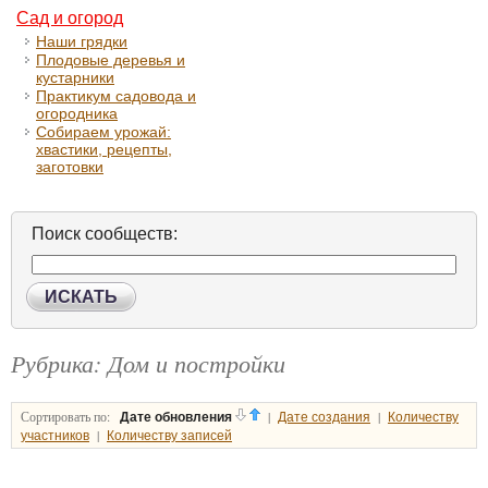
Сад и огород
Наши грядки
Плодовые деревья и
кустарники
Практикум садовода и
огородника
Собираем урожай:
хвастики, рецепты,
заготовки
Поиск сообществ:
ИСКАТЬ
Рубрика: Дом и постройки
Сортировать по:
|
|
Дате обновления
Дате создания
Количеству
|
участников
Количеству записей