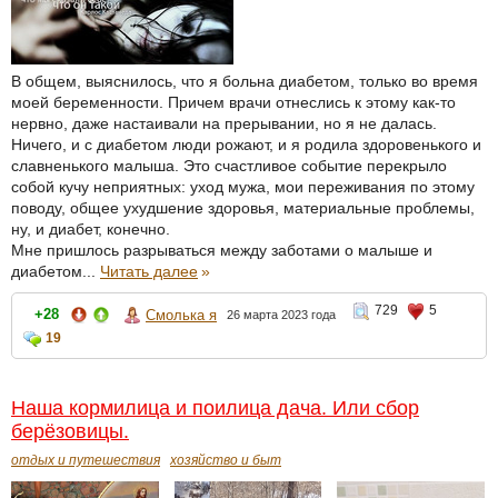
В общем, выяснилось, что я больна диабетом, только во время
моей беременности. Причем врачи отнеслись к этому как-то
нервно, даже настаивали на прерывании, но я не далась.
Ничего, и с диабетом люди рожают, и я родила здоровенького и
славненького малыша. Это счастливое событие перекрыло
собой кучу неприятных: уход мужа, мои переживания по этому
поводу, общее ухудшение здоровья, материальные проблемы,
ну, и диабет, конечно.
Мне пришлось разрываться между заботами о малыше и
диабетом...
Читать далее
»
729
5
+28
Смолька я
26 марта 2023 года
19
Наша кормилица и поилица дача. Или сбор
берёзовицы.
отдых и путешествия
хозяйство и быт