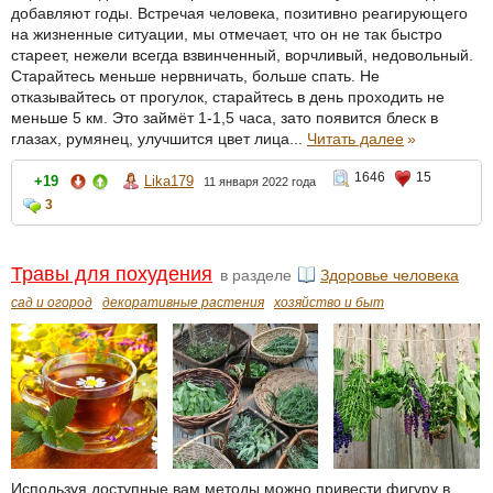
добавляют годы. Встречая человека, позитивно реагирующего
на жизненные ситуации, мы отмечает, что он не так быстро
стареет, нежели всегда взвинченный, ворчливый, недовольный.
Старайтесь меньше нервничать, больше спать. Не
отказывайтесь от прогулок, старайтесь в день проходить не
меньше 5 км. Это займёт 1-1,5 часа, зато появится блеск в
глазах, румянец, улучшится цвет лица...
Читать далее
»
1646
15
+19
Lika179
11 января 2022 года
3
Травы для похудения
в разделе
Здоровье человека
сад и огород
декоративные растения
хозяйство и быт
Используя доступные вам методы можно привести фигуру в