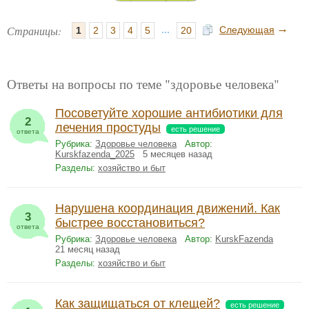
→
Страницы:
...
Следующая
1
2
3
4
5
20
Ответы на вопросы по теме "здоровье человека"
Посоветуйте хорошие антибиотики для
2
лечения простуды
есть решение
ответа
Рубрика:
Здоровье человека
Автор:
Kurskfazenda_2025
5 месяцев назад
Разделы:
хозяйство и быт
Нарушена координация движений. Как
3
быстрее восстановиться?
ответа
Рубрика:
Здоровье человека
Автор:
KurskFazenda
21 месяц назад
Разделы:
хозяйство и быт
Как защищаться от клещей?
есть решение