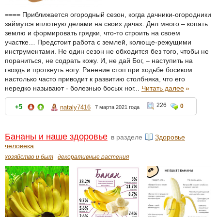
==== Приближается огородный сезон, когда дачники-огородники
займутся вплотную делами на своих дачах. Дел много – копать
землю и формировать грядки, что-то строить на своем
участке… Предстоит работа с землей, колюще-режущими
инструментами. Не один сезон не обходится без того, чтобы не
пораниться, не содрать кожу. И, не дай Бог, – наступить на
гвоздь и проткнуть ногу. Ранение стоп при ходьбе босиком
настолько часто приводит к развитию столбняка, что его
нередко называют - болезнью босых ног...
Читать далее
»
226
0
+5
nataly7416
7 марта 2021 года
Бананы и наше здоровье
в разделе
Здоровье
человека
хозяйство и быт
декоративные растения