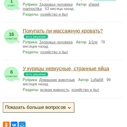
1
Рубрика:
Здоровье человека
Автор:
shepel
ответ
marinochka
63 месяца назад
Разделы:
хозяйство и быт
Покупать ли массажную кровать?
16
есть решение
ответов
Рубрика:
Здоровье человека
Автор:
1r1ne
78
месяцев назад
Разделы:
хозяйство и быт
У курицы невкусные, странные яйца
6
есть решение
ответов
Рубрика:
Домашние животные
Автор:
LuNa58
99
месяцев назад
Разделы:
всякая живность
,
хозяйство и быт