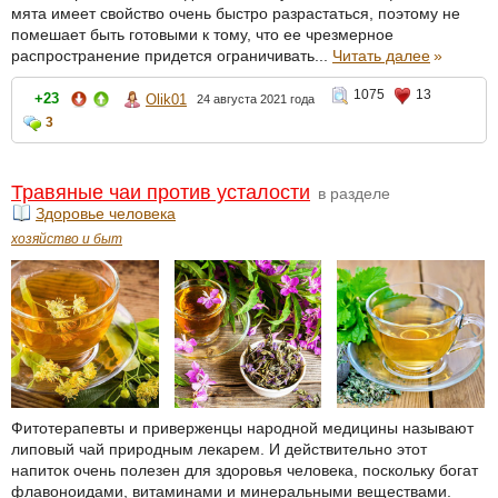
мята имеет свойство очень быстро разрастаться, поэтому не
помешает быть готовыми к тому, что ее чрезмерное
распространение придется ограничивать...
Читать далее
»
1075
13
+23
Olik01
24 августа 2021 года
3
Травяные чаи против усталости
в разделе
Здоровье человека
хозяйство и быт
Фитотерапевты и приверженцы народной медицины называют
липовый чай природным лекарем. И действительно этот
напиток очень полезен для здоровья человека, поскольку богат
флавоноидами, витаминами и минеральными веществами.