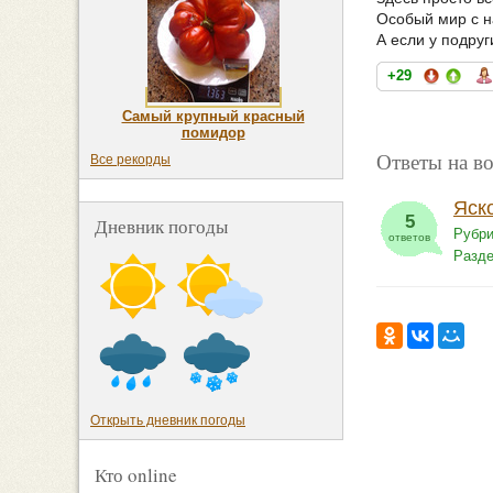
Особый мир с 
А если у подруг
+29
Самый крупный красный
помидор
Ответы на в
Все рекорды
Яск
5
Дневник погоды
Рубри
ответов
Разд
Открыть дневник погоды
Кто online