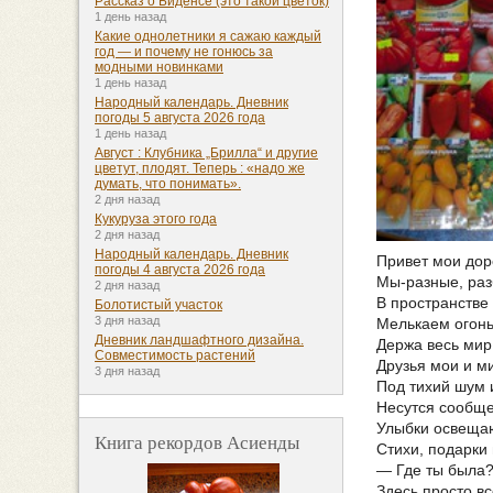
Рассказ о Биденсе (это такой цветок)
1 день назад
Какие однолетники я сажаю каждый
год — и почему не гонюсь за
модными новинками
1 день назад
Народный календарь. Дневник
погоды 5 августа 2026 года
1 день назад
Август : Клубника „Брилла“ и другие
цветут, плодят. Теперь : «надо же
думать, что понимать».
2 дня назад
Кукуруза этого года
2 дня назад
Народный календарь. Дневник
Привет мои дор
погоды 4 августа 2026 года
Мы-разные, раз
2 дня назад
В пространстве 
Болотистый участок
3 дня назад
Мелькаем огонь
Дневник ландшафтного дизайна.
Держа весь мир
Совместимость растений
Друзья мои и м
3 дня назад
Под тихий шум 
Несутся сообще
Улыбки освеща
Книга рекордов Асиенды
Стихи, подарки 
— Где ты была?
Здесь просто вс