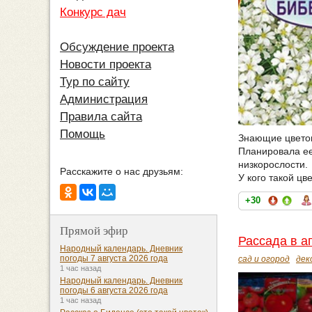
Конкурс дач
Обсуждение проекта
Новости проекта
Тур по сайту
Администрация
Правила сайта
Помощь
Знающие цветов
Планировала ее
низкорослости.
Расскажите о нас друзьям:
У кого такой цв
+30
Прямой эфир
Рассада в а
Народный календарь. Дневник
погоды 7 августа 2026 года
сад и огород
дек
1 час назад
Народный календарь. Дневник
погоды 6 августа 2026 года
1 час назад