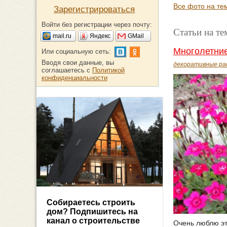
Все фото на те
Зарегистрироваться
Войти без регистрации через почту:
Статьи на те
mail.ru
Яндекс
GMail
Многолетни
Или социальную сеть:
Вводя свои данные, вы
декоративные ра
соглашаетесь с
Политикой
конфиденциальности
Собираетесь строить
дом? Подпишитесь на
канал о строительстве
Очень люблю эт