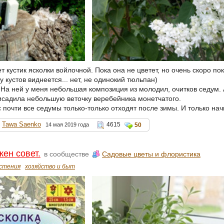
т кустик ясколки войлочной. Пока она не цветет, но очень скоро п
у кустов виднеется... нет, не одинокий тюльпан)
 На ней у меня небольшая композиция из молодил, очитков седум. 
исадила небольшую веточку веребейника монетчатого.
с почти все седумы только-только отходят после зимы. И только на
Tawa Saenko
4615
14 мая 2019 года
50
жен совет.
в сообществе
Садовые цветы и флористика
стения
хозяйство и быт