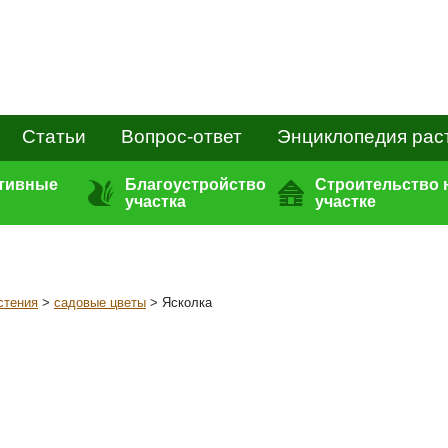
Статьи
Вопрос-ответ
Энциклопедия рас
ативные
Благоустройство
Строительство 
участка
участке
стения
>
садовые цветы
> Ясколка