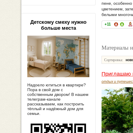
пене, особенно 
цветением, зате
белыми многоч
Детскому смеху нужно
+11
больше места
Материалы н
Сортировка:
нов
Приглашаю в
отдых и путешес
Надоело ютиться в квартире?
Пора в свой дом с
собственным двором! В нашем
телеграм-канале
рассказываем, как построить
тёплый и надёжный дом для
семьи.