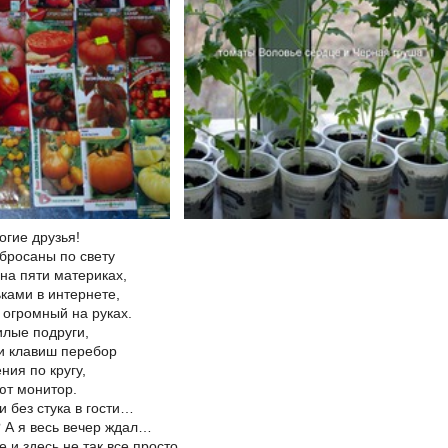
огие друзья!
бросаны по свету
на пяти материках,
ками в интернете,
 огромный на руках.
илые подруги,
и клавиш перебор
ния по кругу,
ют монитор.
и без стука в гости…
 А я весь вечер ждал…
е и здесь не так все просто