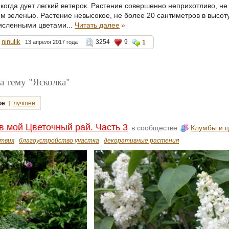
когда дует легкий ветерок. Растение совершенно неприхотливо, не 
м зеленью. Растение невысокое, не более 20 сантиметров в высоту
исленными цветами...
Читать далее
»
ninulik
3254
9
13 апреля 2017 года
1
а тему "Ясколка"
|
ое
лучшее
 мой Цветочный рай. Часть 3
в сообществе
Клумбы и ц
твия
благоустройство участка
декоративные растения