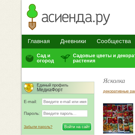
Главная
Дневники
Сообщества
Сад и
Садовые цветы и декор
огород
растения
Ясколка
Единый профиль
МедиаФорт
декоративные ра
E-mail:
Пароль:
Забыли пароль?