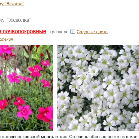
му "Ясколка"
му "Ясколка"
е почвопокровные
в разделе
Садовые цветы
стения
от почвопокровный многолетник. Он очень обильно цветет и в мае 