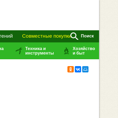
тений
Совместные покупки
Поиск
на
Техника и
Хозяйство
инструменты
и быт