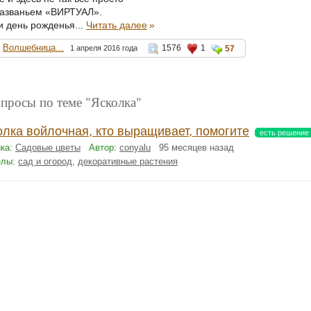
названьем «ВИРТУАЛ».
и день рожденья...
Читать далее
»
Волшебница...
1576
1
1 апреля 2016 года
57
опросы по теме "Ясколка"
олка войлочная, кто выращивает, помогите
есть решение
ка:
Садовые цветы
Автор:
conyalu
95 месяцев назад
елы:
сад и огород
,
декоративные растения