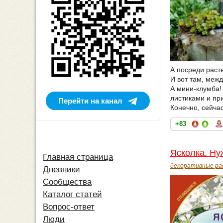
А посреди расте
И вот там, межд
А мини-клумба!
листиками и пр
Перейти на канал
Конечно, сейча
+83
Ясколка. Ну
Главная страница
декоративные ра
Дневники
Сообщества
Каталог статей
Вопрос-ответ
Люди