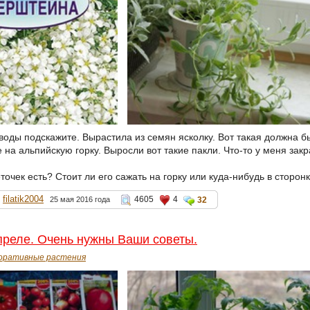
оды подскажите. Вырастила из семян ясколку. Вот такая должна б
 на альпийскую горку. Выросли вот такие пакли. Что-то у меня зак
еточек есть? Стоит ли его сажать на горку или куда-нибудь в сторон
filatik2004
4605
4
25 мая 2016 года
32
преле. Очень нужны Ваши советы.
оративные растения