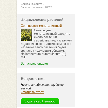
Сейчас на сайте: 0
Зарегистрировано: 78828
Энциклопедия растений
Солнцецвет монетолистный
Солнцецвет
монетолистный входит в
число растений
семейства под названием
ладанниковые, в латинском языке
название этого растения будет
звучать следующим образом:
Helianthemum nummularium (L.)
Mill.
Вся энциклопедия
Вопрос-ответ
Нужно ли обрезать клубнику
весной
Смотреть ответ