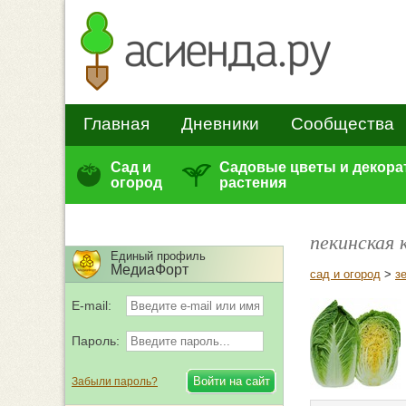
Главная
Дневники
Сообщества
Сад и
Садовые цветы и декор
огород
растения
пекинская 
Единый профиль
МедиаФорт
сад и огород
>
з
E-mail:
Пароль:
Забыли пароль?