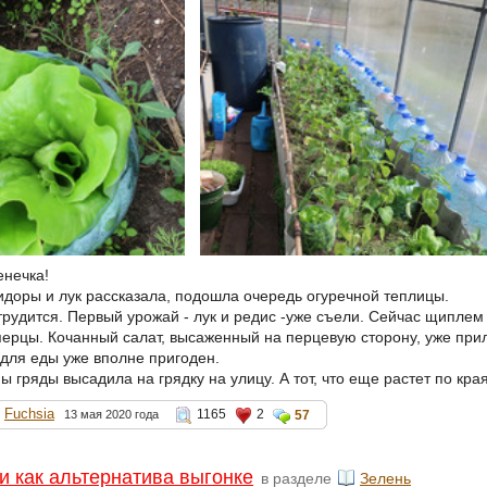
енечка!
мидоры и лук рассказала, подошла очередь огуречной теплицы.
трудится. Первый урожай - лук и редис -уже съели. Сейчас щиплем 
перцы. Кочанный салат, высаженный на перцевую сторону, уже при
 для еды уже вполне пригоден.
ы гряды высадила на грядку на улицу. А тот, что еще растет по кр
Fuchsia
1165
2
13 мая 2020 года
57
и как альтернатива выгонке
в разделе
Зелень