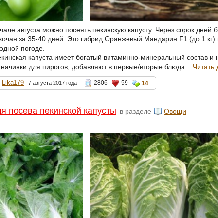
чале августа можно посеять пекинскую капусту. Через сорок дней б
чан за 35-40 дней. Это гибрид Оранжевый Мандарин F1 (до 1 кг) ил
лодной погоде.
пекинская капуста имеет богатый витаминно-минеральный состав и
 начинки для пирогов, добавляют в первые/вторые блюда...
Читать 
Lika179
2806
59
7 августа 2017 года
14
я посева пекинской капусты
в разделе
Овощи