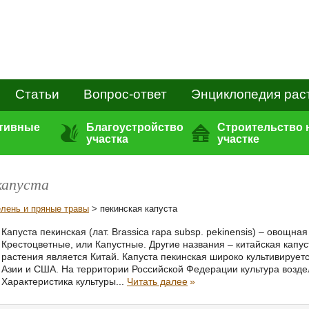
Статьи
Вопрос-ответ
Энциклопедия рас
ативные
Благоустройство
Строительство 
участка
участке
капуста
елень и пряные травы
> пекинская капуста
Капуста пекинская (лат. Brassica rapa subsp. pekinensis) – овощна
Крестоцветные, или Капустные. Другие названия – китайская капус
растения является Китай. Капуста пекинская широко культивирует
Азии и США. На территории Российской Федерации культура возде
Характеристика культуры...
Читать далее
»