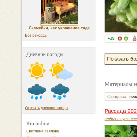
Скамейки, как украшение сада
Все рекорды
+39
Дневник погоды
Материалы на
Сортировка:
нов
Открыть дневник погоды
Рассада 202
отдых и путешес
Кто online
Светлана Каялова