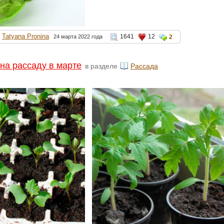
Tatyana Pronina
1641
12
24 марта 2022 года
2
 на рассаду в марте
в разделе
Рассада