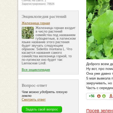
Сейчас на сайте: 1
Зарегистрировано: 78826
Энциклопедия растений
Железница горная
Железница горная входит
в число растений
семейства под названием
губоцветные, в латинском
языке название этого растения
будет звучать следующим
образом: Sideritis montana L. Что
касается названия самого
семейства железница горной, то
по-латински оно будет так:
Lamiaceae Lindl.
Доброго всем д
Ну вот, про по
Вся энциклопедия
Она уже давно 
5 мая вывезла 
закручивать, но
Вопрос-ответ
Часть с середин
Чем можно удобрять плохую
землю
+56
Смотреть ответ
Посев зелен