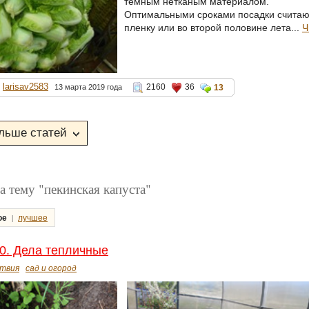
темным нетканым материалом.
Оптимальными сроками посадки считают
пленку или во второй половине лета...
Ч
larisav2583
2160
36
13 марта 2019 года
13
 тему "пекинская капуста"
|
ое
лучшее
0. Дела тепличные
твия
сад и огород