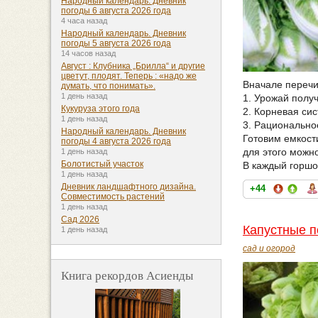
Народный календарь. Дневник
погоды 6 августа 2026 года
4 часа назад
Народный календарь. Дневник
погоды 5 августа 2026 года
14 часов назад
Август : Клубника „Брилла“ и другие
цветут, плодят. Теперь : «надо же
Вначале переч
думать, что понимать».
1 день назад
1. Урожай получ
Кукуруза этого года
2. Корневая си
1 день назад
3. Рационально
Народный календарь. Дневник
Готовим емкост
погоды 4 августа 2026 года
для этого можн
1 день назад
Болотистый участок
В каждый горшо
1 день назад
Дневник ландшафтного дизайна.
+44
Совместимость растений
1 день назад
Сад 2026
Капустные п
1 день назад
сад и огород
Книга рекордов Асиенды