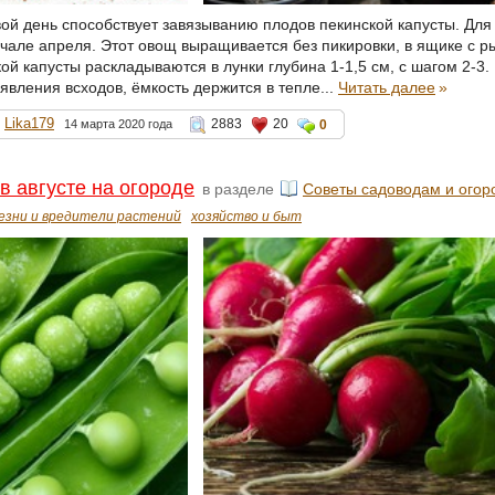
вой день способствует завязыванию плодов пекинской капусты. Дл
ачале апреля. Этот овощ выращивается без пикировки, в ящике с р
й капусты раскладываются в лунки глубина 1-1,5 см, с шагом 2-3.
явления всходов, ёмкость держится в тепле...
Читать далее
»
Lika179
2883
20
14 марта 2020 года
0
в августе на огороде
в разделе
Советы садоводам и огор
езни и вредители растений
хозяйство и быт