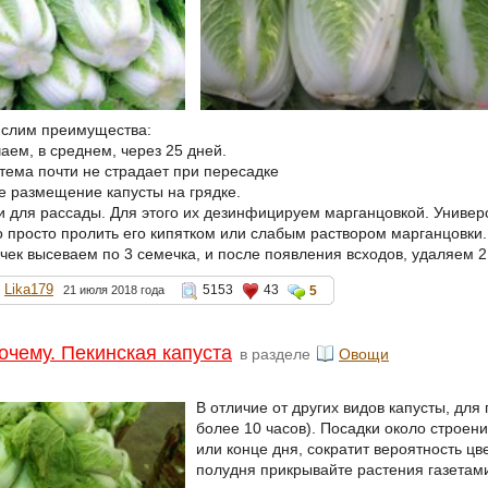
ислим преимущества:
аем, в среднем, через 25 дней.
стема почти не страдает при пересадке
е размещение капусты на грядке.
и для рассады. Для этого их дезинфицируем марганцовкой. Униве
о просто пролить его кипятком или слабым раствором марганцовки.
чек высеваем по 3 семечка, и после появления всходов, удаляем 2
Lika179
5153
43
21 июля 2018 года
5
очему. Пекинская капуста
в разделе
Овощи
В отличие от других видов капусты, для
более 10 часов). Посадки около строени
или конце дня, сократит вероятность цв
полудня прикрывайте растения газетами