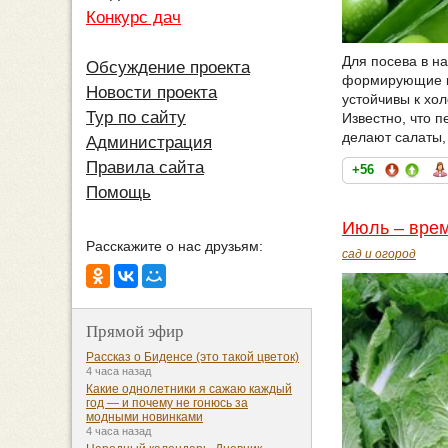
Конкурс дач
Для посева в на
Обсуждение проекта
формирующие ко
Новости проекта
устойчивы к хо
Тур по сайту
Известно, что 
делают салаты,
Администрация
Правила сайта
+56
Помощь
Июль – врем
Расскажите о нас друзьям:
сад и огород
Прямой эфир
Рассказ о Биденсе (это такой цветок)
4 часа назад
Какие однолетники я сажаю каждый
год — и почему не гонюсь за
модными новинками
4 часа назад