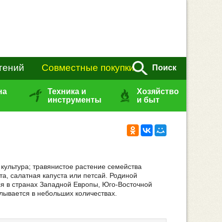
тений
Совместные покупки
Поиск
на
Техника и
Хозяйство
инструменты
и быт
я культура; травянистое растение семейства
та, салатная капуста или петсай. Родиной
ся в странах Западной Европы, Юго-Восточной
лывается в небольших количествах.