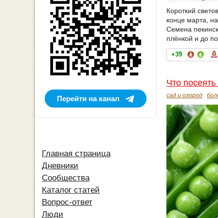
Короткий свето
конце марта, н
Семена пекинско
плёнкой и до по
+39
Что посеять 
сад и огород
бол
Перейти на канал
Главная страница
Дневники
Сообщества
Каталог статей
Вопрос-ответ
Люди