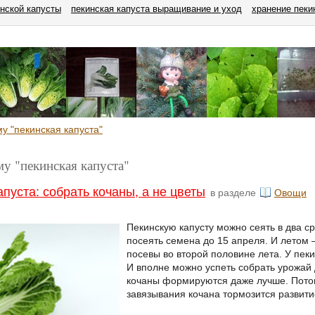
нской капусты
пекинская капуста выращивание и уход
хранение пеки
у "пекинская капуста"
му "пекинская капуста"
апуста: собрать кочаны, а не цветы
в разделе
Овощи
Пекинскую капусту можно сеять в два с
посеять семена до 15 апреля. И летом –
посевы во второй половине лета. У пек
И вполне можно успеть собрать урожай 
кочаны формируются даже лучше. Пото
завязывания кочана тормозится развити