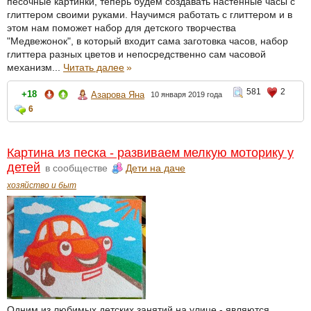
песочные картинки, теперь будем создавать настенные часы с
глиттером своими руками. Научимся работать с глиттером и в
этом нам поможет набор для детского творчества
"Медвежонок", в который входит сама заготовка часов, набор
глиттера разных цветов и непосредственно сам часовой
механизм...
Читать далее
»
581
2
+18
Азарова Яна
10 января 2019 года
6
Картина из песка - развиваем мелкую моторику у
детей
в сообществе
Дети на даче
хозяйство и быт
Одним из любимых детских занятий на улице - являются