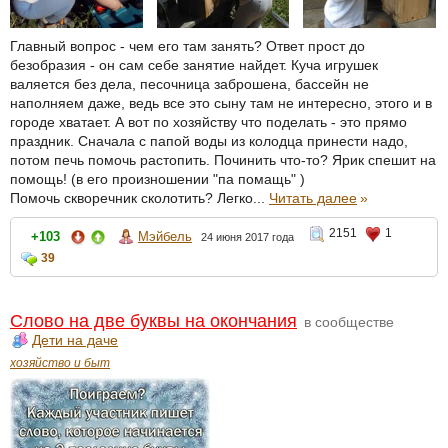
Главный вопрос - чем его там занять? Ответ прост до
безобразия - он сам себе занятие найдет. Куча игрушек
валяется без дела, песочница заброшена, бассейн не
наполняем даже, ведь все это сыну там не интересно, этого и в
городе хватает. А вот по хозяйству что поделать - это прямо
праздник. Сначала с папой воды из колодца принести надо,
потом печь помочь растопить. Починить что-то? Ярик спешит на
помощь! (в его произношении "па помащь" )
Помочь скворечник сколотить? Легко...
Читать далее
»
2151
1
+103
Мэйбель
24 июня 2017 года
39
Слово на две буквы на окончания
в сообществе
Дети на даче
хозяйство и быт