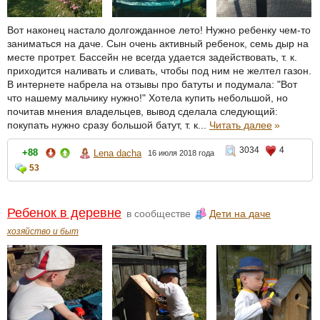
Вот наконец настало долгожданное лето! Нужно ребенку чем-то
заниматься на даче. Сын очень активный ребенок, семь дыр на
месте протрет. Бассейн не всегда удается задействовать, т. к.
приходится наливать и сливать, чтобы под ним не желтел газон.
В интернете набрела на отзывы про батуты и подумала: "Вот
что нашему мальчику нужно!" Хотела купить небольшой, но
почитав мнения владельцев, вывод сделала следующий:
покупать нужно сразу большой батут, т. к...
Читать далее
»
3034
4
+88
Lena dacha
16 июля 2018 года
53
Ребенок в деревне
в сообществе
Дети на даче
хозяйство и быт