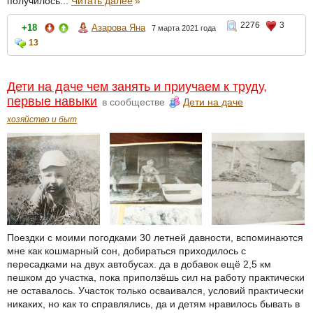
получилось...
Читать далее
»
2276
3
+18
Азарова Яна
7 марта 2021 года
13
Дети на даче чем занять и приучаем к труду,
первые навыки
в сообществе
Дети на даче
хозяйство и быт
Поездки с моими погодками 30 летней давности, вспоминаются
мне как кошмарный сон, добираться приходилось с
пересадками на двух автобусах. да в добавок ещё 2,5 км
пешком до участка, пока приползёшь сил на работу практически
не оставалось. Участок только осваивался, условий практически
никаких, но как то справлялись, да и детям нравилось бывать в