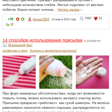
массового цветения. Срезают раскрывшиеся бутоны с
небольшим количеством стебля. Листья отделяют от жёстких
побегов. Корни копают осенью...
Читать далее
»
7067
51
+59
larisav2583
13 марта 2021 года
37
14 способов использования присыпки
в разделе
Домашний быт
хозяйство и быт
болезни и вредители растений
При форс-мажорных обстоятельствах, когда нет возможности
помыть голову, можно использовать экспресс очистку волос.
Присыпка прекрасно «работает», как сухой шампунь. На волосы
равномерно наносится немного порошка, распределяется по