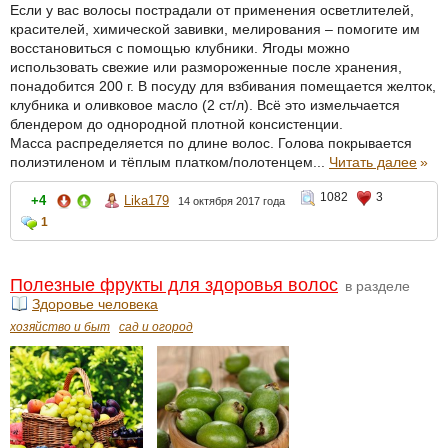
Если у вас волосы пострадали от применения осветлителей,
красителей, химической завивки, мелирования – помогите им
восстановиться с помощью клубники. Ягоды можно
использовать свежие или размороженные после хранения,
понадобится 200 г. В посуду для взбивания помещается желток,
клубника и оливковое масло (2 ст/л). Всё это измельчается
блендером до однородной плотной консистенции.
Масса распределяется по длине волос. Голова покрывается
полиэтиленом и тёплым платком/полотенцем...
Читать далее
»
1082
3
+4
Lika179
14 октября 2017 года
1
Полезные фрукты для здоровья волос
в разделе
Здоровье человека
хозяйство и быт
сад и огород