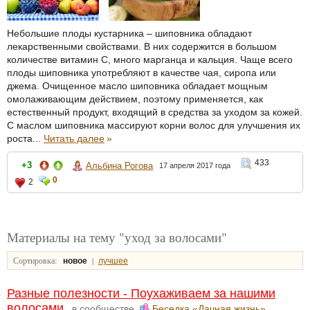
Небольшие плоды кустарника – шиповника обладают
лекарственными свойствами. В них содержится в большом
количестве витамин С, много марганца и кальция. Чаще всего
плоды шиповника употребляют в качестве чая, сиропа или
джема. Очищенное масло шиповника обладает мощным
омолаживающим действием, поэтому применяется, как
естественный продукт, входящий в средства за уходом за кожей.
С маслом шиповника массируют корни волос для улучшения их
роста...
Читать далее
»
433
+3
Альбина Рогова
17 апреля 2017 года
0
2
Материалы на тему "уход за волосами"
Сортировка:
|
новое
лучшее
Разные полезности - Поухаживаем за нашими
волосами.
в сообществе
Беседка «Дачная жизнь»