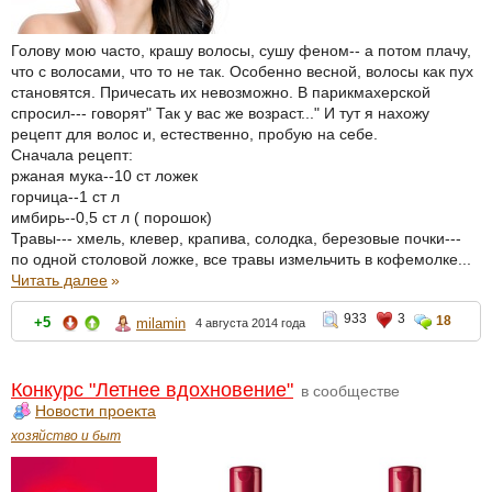
Голову мою часто, крашу волосы, сушу феном-- а потом плачу,
что с волосами, что то не так. Особенно весной, волосы как пух
становятся. Причесать их невозможно. В парикмахерской
спросил--- говорят" Так у вас же возраст..." И тут я нахожу
рецепт для волос и, естественно, пробую на себе.
Сначала рецепт:
ржаная мука--10 ст ложек
горчица--1 ст л
имбирь--0,5 ст л ( порошок)
Травы--- хмель, клевер, крапива, солодка, березовые почки---
по одной столовой ложке, все травы измельчить в кофемолке...
Читать далее
»
933
3
18
+5
milamin
4 августа 2014 года
Конкурс "Летнее вдохновение"
в сообществе
Новости проекта
хозяйство и быт