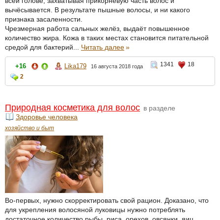
всей голове, захватывая прикорневую часть волос и
вычёсывается. В результате пышные волосы, и ни какого
признака засаленности.
Чрезмерная работа сальных желёз, выдаёт повышенное
количество жира. Кожа в таких местах становится питательной
средой для бактерий...
Читать далее
»
1341
18
+16
Lika179
16 августа 2018 года
2
Природная косметика для волос
в разделе
Здоровье человека
хозяйство и быт
Во-первых, нужно скорректировать свой рацион. Доказано, что
для укрепления волосяной луковицы нужно потреблять
достаточное количество рыбы, риса, орехов, овсянки, яиц,