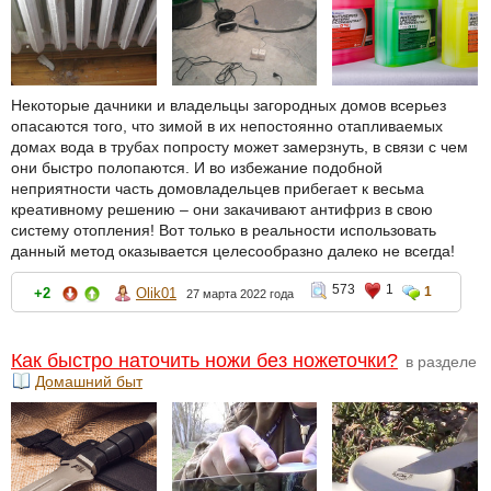
Некоторые дачники и владельцы загородных домов всерьез
опасаются того, что зимой в их непостоянно отапливаемых
домах вода в трубах попросту может замерзнуть, в связи с чем
они быстро полопаются. И во избежание подобной
неприятности часть домовладельцев прибегает к весьма
креативному решению – они закачивают антифриз в свою
систему отопления! Вот только в реальности использовать
данный метод оказывается целесообразно далеко не всегда!
573
1
1
+2
Olik01
27 марта 2022 года
Как быстро наточить ножи без ножеточки?
в разделе
Домашний быт