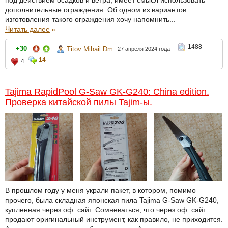
под действием осадков и ветра, имеет смысл использовать
дополнительные ограждения. Об одном из вариантов
изготовления такого ограждения хочу напомнить...
Читать далее
»
1488
+30
Titov Mihail Dm
27 апреля 2024 года
14
4
Tajima RapidPool G-Saw GK-G240: China edition.
Проверка китайской пилы Tajim-ы.
В прошлом году у меня украли пакет, в котором, помимо
прочего, была складная японская пила Tajima G-Saw GK-G240,
купленная через оф. сайт. Сомневаться, что через оф. сайт
продают оригинальный инструмент, как правило, не приходится.