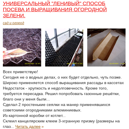
УНИВЕРСАЛЬНЫЙ "ЛЕНИВЫЙ" СПОСОБ
ПОСЕВА И ВЫРАЩИВАНИЯ ОГОРОДНОЙ
ЗЕЛЕНИ.
сад и огород
Всех приветствую!
Сегодня не о водных делах, о них будет отдельно, чуть позже.
Широко применяется способ выращивания рассады в кассетах
Недостаток - хрупкость и недолговечность. Кроме того,
требуется пересадка. Решил попробовать газонные решётки,
благо они у меня были...
Сделал 2 простенькие сеялки на манер применявшихся
советскими огородниками алюминиевых.
Из картонной коробки от котлет...
Склеил канцелярским клеем 3-хгранную призму (размеры на
глаз...
Читать далее
»