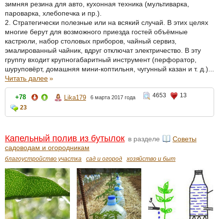
зимняя резина для авто, кухонная техника (мультиварка,
пароварка, хлебопечка и пр.).
2. Стратегически полезные или на всякий случай. В этих целях
многие берут для возможного приезда гостей объёмные
кастрюли, набор столовых приборов, чайный сервиз,
эмалированный чайник, вдруг отключат электричество. В эту
группу входит крупногабаритный инструмент (перфоратор,
шуруповёрт, домашняя мини-коптильня, чугунный казан и т. д.)...
Читать далее
»
4653
13
+78
Lika179
6 марта 2017 года
23
Капельный полив из бутылок
в разделе
Советы
садоводам и огородникам
благоустройство участка
сад и огород
хозяйство и быт