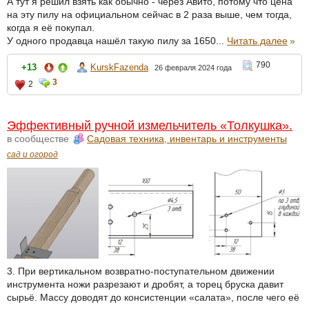
А тут я решил взять как обычно - через Авито, потому что цена
на эту пилу на официальном сейчас в 2 раза выше, чем тогда,
когда я её покупал.
У одного продавца нашёл такую пилу за 1650...
Читать далее
»
790
+13
KurskFazenda
26 февраля 2024 года
3
2
Эффективный ручной измельчитель «Толкушка».
в сообществе
Садовая техника, инвентарь и инструменты
сад и огород
3. При вертикальном возвратно-поступательном движении
инструмента ножи разрезают и дробят, а торец бруска давит
сырьё. Массу доводят до консистенции «салата», после чего её