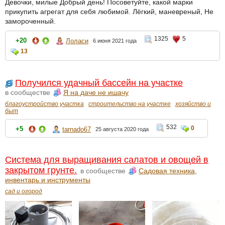
Девочки, милые Добрый день! Посоветуйте, какой марки
прикупить агрегат для себя любимой. Лёгкий, маневреный, Не
замороченный.
1325
5
+20
Лоласи
6 июня 2021 года
13
Получился удачный бассейн на участке
в сообществе
Я на даче не ишачу
благоустройство участка
строительство на участке
хозяйство и
быт
532
0
+5
tarnado67
25 августа 2020 года
Система для выращивания салатов и овощей в
закрытом грунте.
в сообществе
Садовая техника,
инвентарь и инструменты
сад и огород