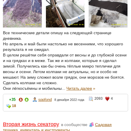
Все технические детали опишу на следующей странице
дневника.
Но апрель и май были настолько не весенними, что хорошего
результата я не ожидал.
В целом решётки себя оправдали от весны и до глубокой осени
и на грядках и в меже. Так же и колпаки, которые я сделал
зимой. Получились как-бы очень тёплые микро теплички для
весны и осени. Летом колпаки не актуальны, но и особо не
мешают. На зиму сложил возле грядок, они морозов не боятся.
Сделать колпаки не сложно.
Они лёгкосъёмны и мобильны...
Читать далее
»
2093
4
+35
sppfond
8 декабря 2022 года
18
Вторая жизнь секатору
в сообществе
Садовая
техника, инвентарь и инструменты