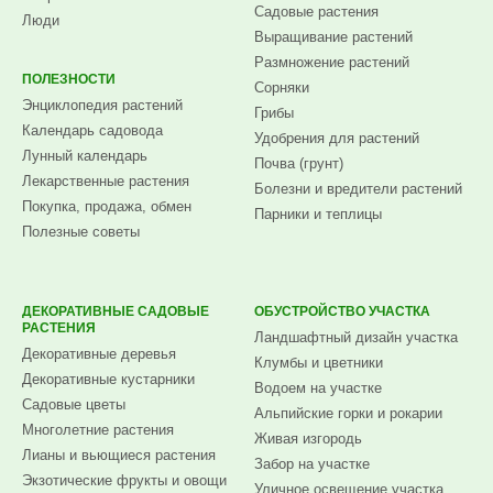
Садовые растения
Люди
Выращивание растений
Размножение растений
ПОЛЕЗНОСТИ
Сорняки
Энциклопедия растений
Грибы
Календарь садовода
Удобрения для растений
Лунный календарь
Почва (грунт)
Лекарственные растения
Болезни и вредители растений
Покупка, продажа, обмен
Парники и теплицы
Полезные советы
ДЕКОРАТИВНЫЕ САДОВЫЕ
ОБУСТРОЙСТВО УЧАСТКА
РАСТЕНИЯ
Ландшафтный дизайн участка
Декоративные деревья
Клумбы и цветники
Декоративные кустарники
Водоем на участке
Садовые цветы
Альпийские горки и рокарии
Многолетние растения
Живая изгородь
Лианы и вьющиеся растения
Забор на участке
Экзотические фрукты и овощи
Уличное освещение участка