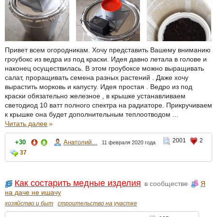
Привет всем огородникам. Хочу представить Вашему вниманию
гроубокс из ведра из под краски. Идея давно летала в голове и
наконец осуществилась. В этом гроубоксе можно выращивать
салат, проращивать семена разных растений . Даже хочу
вырастить морковь и капусту. Идея простая . Ведро из под
краски обязательно железное , в крышке устанавливаем
светодиод 10 ватт полного спектра на радиаторе. Прикручиваем
к крышке она будет дополнительным теплоотводом ...
Читать далее
»
2001
2
+30
Анатолий...
11 февраля 2020 года
37
Как состарить медные изделия
в сообществе
Я
на даче не ишачу
хозяйство и быт
строительство на участке