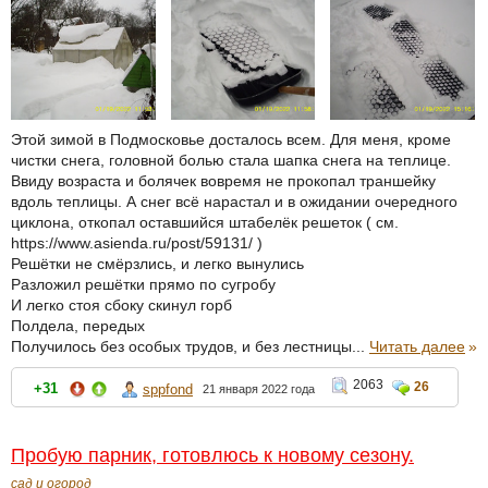
Этой зимой в Подмосковье досталось всем. Для меня, кроме
чистки снега, головной болью стала шапка снега на теплице.
Ввиду возраста и болячек вовремя не прокопал траншейку
вдоль теплицы. А снег всё нарастал и в ожидании очередного
циклона, откопал оставшийся штабелёк решеток ( см.
https://www.asienda.ru/post/59131/ )
Решётки не смёрзлись, и легко вынулись
Разложил решётки прямо по сугробу
И легко стоя сбоку скинул горб
Полдела, передых
Получилось без особых трудов, и без лестницы...
Читать далее
»
2063
26
+31
sppfond
21 января 2022 года
Пробую парник, готовлюсь к новому сезону.
сад и огород