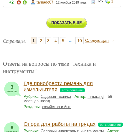
825
1
+2
tarnado67
12 ноября 2019 года
ПОКАЗАТЬ ЕЩЕ
→
Страницы:
...
Следующая
1
2
3
4
5
10
Ответы на вопросы по теме "техника и
инструменты"
Где приобрести ремень для
3
измельчителя
есть решение
ответа
Рубрика:
Садовая техника
Автор:
mmarangl
56
месяцев назад
Разделы:
хозяйство и быт
Опора для работы на грядах
есть решение
6
Рубрика:
Садовый инвентарь и инструменты
Автор:
ответов