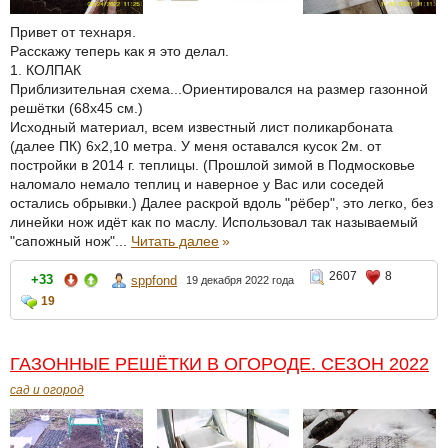
Привет от технаря.
Расскажу теперь как я это делал.
1. КОЛПАК
Приблизительная схема...Ориентировался на размер газонной
решётки (68х45 см.)
Исходный материал, всем известный лист поликарбоната
(далее ПК) 6х2,10 метра. У меня оставался кусок 2м. от
постройки в 2014 г. теплицы. (Прошлой зимой в Подмосковье
наломало немало теплиц и наверное у Вас или соседей
остались обрывки.) Далее раскрой вдоль "рёбер", это легко, без
линейки нож идёт как по маслу. Использовал так называемый
"сапожный нож"...
Читать далее
»
2607
8
+33
sppfond
19 декабря 2022 года
19
ГАЗОННЫЕ РЕШЁТКИ В ОГОРОДЕ. СЕЗОН 2022
сад и огород