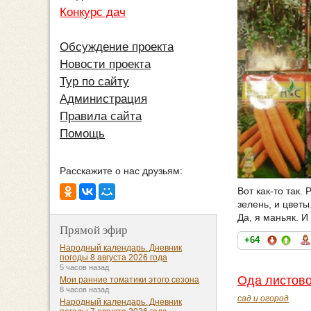
Конкурс дач
Обсуждение проекта
Новости проекта
Тур по сайту
Администрация
Правила сайта
Помощь
Расскажите о нас друзьям:
Вот как-то так.
зелень, и цветы.
Да, я маньяк. И 
Прямой эфир
+64
Народный календарь. Дневник
погоды 8 августа 2026 года
5 часов назад
Ода листово
Мои ранние томатики этого сезона
8 часов назад
сад и огород
Народный календарь. Дневник