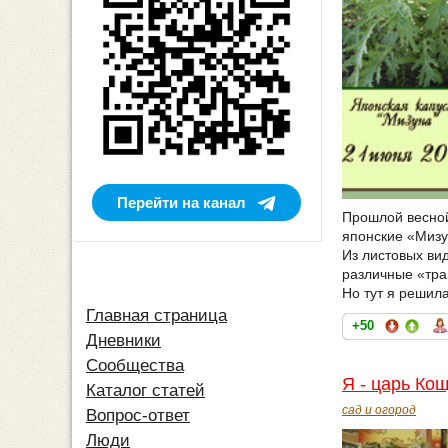
Перейти на канал
Прошлой весной,
японские «Мизу
Из листовых ви
различные «тра
Но тут я решил
Главная страница
+50
Дневники
Сообщества
Я - царь Кощ
Каталог статей
сад и огород
Вопрос-ответ
Люди