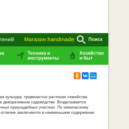
тений
Магазин handmade
Поиск
на
Техника и
Хозяйство
инструменты
и быт
щная культура; травянистое растение семейства
 и декоративном садоводстве. Возделывается
чных приусадебных участках. По химическому
ой, отличие заключается в наименьшем содержании