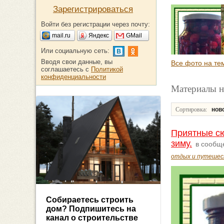
Зарегистрироваться
Войти без регистрации через почту:
mail.ru
Яндекс
GMail
Или социальную сеть:
Вводя свои данные, вы
Все фото на те
соглашаетесь с
Политикой
конфиденциальности
Материалы н
Сортировка:
нов
Приятные сю
зиму.
в сообщ
отдых и путешес
Собираетесь строить
дом? Подпишитесь на
канал о строительстве