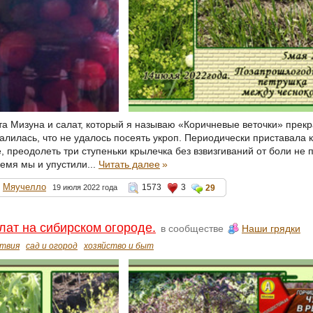
та Мизуна и салат, который я называю «Коричневые веточки» прек
алилась, что не удалось посеять укроп. Периодически приставала к
 преодолеть три ступеньки крылечка без взвизгиваний от боли не п
емя мы и упустили...
Читать далее
»
Мяучелло
1573
3
19 июля 2022 года
29
лат на сибирском огороде.
в сообществе
Наши грядки
твия
сад и огород
хозяйство и быт