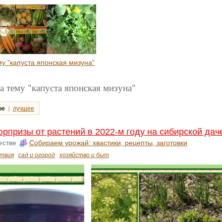
му "капуста японская мизуна"
а тему "капуста японская мизуна"
|
ое
лучшее
рпризы от растений в 2022-м году на сибирской дач
естве
Собираем урожай: хвастики, рецепты, заготовки
твия
сад и огород
хозяйство и быт