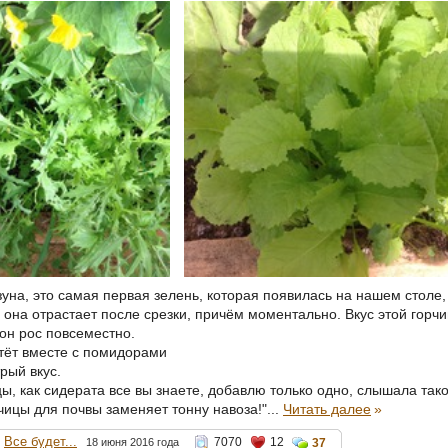
уна, это самая первая зелень, которая появилась на нашем столе,
она отрастает после срезки, причём моментально. Вкус этой горчи
 он рос повсеместно.
стёт вместе с помидорами
рый вкус.
ы, как сидерата все вы знаете, добавлю только одно, слышала так
чицы для почвы заменяет тонну навоза!"...
Читать далее
»
Все будет...
7070
12
18 июня 2016 года
37