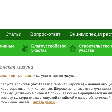
Статьи
Вопрос-ответ
Энциклопедия рас
ативные
Благоустройство
Строительство 
участка
участке
онская мизуна
елень и пряные травы
> капуста японская мизуна
Капуста японская (лат. Brassica rapa var. Japonica) – ценная ово
Крестоцветные, или Капустные. Широко используется в кулинарии
преимущественно в Китае и Японии, в России выращивается на ли
составу культура схожа с капустой китайской и капустой пекинск
горчичных масел...
Читать далее
»