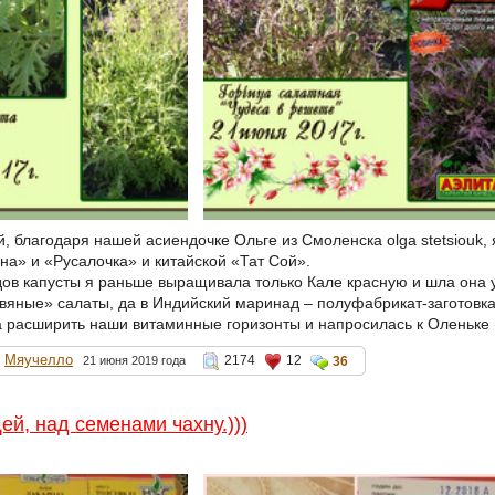
 благодаря нашей асиендочке Ольге из Смоленска olga stetsiouk, 
на» и «Русалочка» и китайской «Тат Сой».
дов капусты я раньше выращивала только Кале красную и шла она у
вяные» салаты, да в Индийский маринад – полуфабрикат-заготовка
а расширить наши витаминные горизонты и напросилась к Оленьке 
Мяучелло
2174
12
21 июня 2019 года
36
ей, над семенами чахну.)))