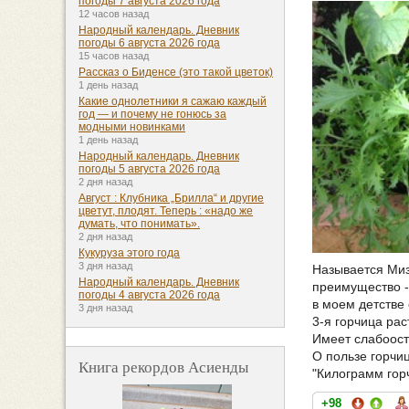
погоды 7 августа 2026 года
12 часов назад
Народный календарь. Дневник
погоды 6 августа 2026 года
15 часов назад
Рассказ о Биденсе (это такой цветок)
1 день назад
Какие однолетники я сажаю каждый
год — и почему не гонюсь за
модными новинками
1 день назад
Народный календарь. Дневник
погоды 5 августа 2026 года
2 дня назад
Август : Клубника „Брилла“ и другие
цветут, плодят. Теперь : «надо же
думать, что понимать».
2 дня назад
Кукуруза этого года
3 дня назад
Называется Миз
Народный календарь. Дневник
преимущество - 
погоды 4 августа 2026 года
в моем детстве
3 дня назад
3-я горчица ра
Имеет слабоост
О пользе горчиц
Книга рекордов Асиенды
"Килограмм гор
+98