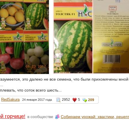
 Разумеется, это далеко не все семена, что были прихомячены мной в
..
плевать, что соток всего шесть...
RedSakura
2952
5
24 января 2017 года
209
й горчице!
в сообществе
Собираем урожай: хвастики, рецепт