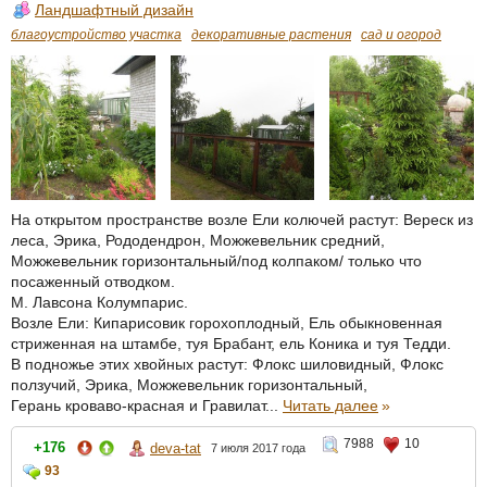
Ландшафтный дизайн
благоустройство участка
декоративные растения
сад и огород
На открытом пространстве возле Ели колючей растут: Вереск из
леса, Эрика, Рододендрон, Можжевельник средний,
Можжевельник горизонтальный/под колпаком/ только что
посаженный отводком.
М. Лавсона Колумпарис.
Возле Ели: Кипарисовик горохоплодный, Ель обыкновенная
стриженная на штамбе, туя Брабант, ель Коника и туя Тедди.
В подножье этих хвойных растут: Флокс шиловидный, Флокс
ползучий, Эрика, Можжевельник горизонтальный,
Герань кроваво-красная и Гравилат...
Читать далее
»
7988
10
+176
deva-tat
7 июля 2017 года
93