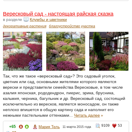
Вересковый сад - настоящая райская сказка
в разделе
Клумбы и цветники
декоративные растения
благоустройство участка
Так, что же такое «вересковый сад»? Это садовый уголок,
цветник или сад, основными жителями которого являются
верески и представители семейства Вересковые, в том числе
азалия японская, рододендрон, пиерис, эрика, брусника,
кальмия, черника, багульник и др. Вересковый сад, состоящий
исключительно из вересков, является моносадом, он также
неплохо впишется в общую картину сада и наполнит его
нежными пастельными оттенками...
Читать далее
»
9109
53
+65
Мария Тель
11 марта 2015 года