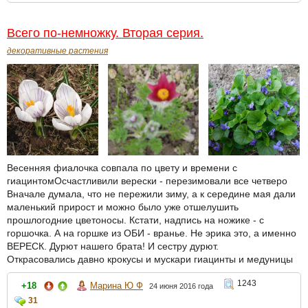
Всего по-немножку. Вторая серия.
декоративные растения
Весенняя фиалочка совпала по цвету и времени с
гиацинтомОсчастливили верески - перезимовали все четверо
Вначале думала, что не пережили зиму, а к середине мая дали
маленький прирост и можно было уже отшелушить
прошлогодние цветоносы. Кстати, надпись на ножике - с
горшочка. А на горшке из ОБИ - вранье. Не эрика это, а именно
ВЕРЕСК. Дурют нашего брата! И сестру дурют.
Открасовались давно крокусы и мускари гиацинты и медуницы
1243
+18
Марина Ю Ф
24 июня 2016 года
31