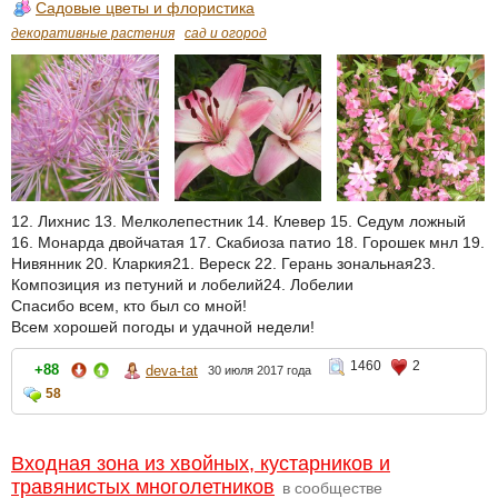
Садовые цветы и флористика
декоративные растения
сад и огород
12. Лихнис 13. Мелколепестник 14. Клевер 15. Седум ложный
16. Монарда двойчатая 17. Скабиоза патио 18. Горошек мнл 19.
Нивянник 20. Кларкия21. Вереск 22. Герань зональная23.
Композиция из петуний и лобелий24. Лобелии
Спасибо всем, кто был со мной!
Всем хорошей погоды и удачной недели!
1460
2
+88
deva-tat
30 июля 2017 года
58
Входная зона из хвойных, кустарников и
травянистых многолетников
в сообществе