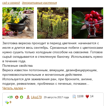
сад и огород
декоративные растения
Заготовка вереска проходит в период цветения: начинается с
июля и длится весь сентябрь. Срезанные побеги с цветоносами
нужно сушить только холодным способом на сквозняке. Готовое
сырьё складывается в стеклянную баночку. Использовать нужно
в течение года.
Полезные свойства
Вереск известен потогонным, вяжущим, дезинфицирующим,
противовоспалительным и мочегонным действием.
Используется для заживления ран, при бронхите, ангине,
подагре, ревматизме, проблемах с печенью, почками...
Читать далее
»
1108
14
+19
Lika179
29 августа 2017 года
0