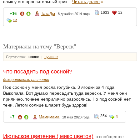
слышу его пронзительный крик...
Читать далее
»
1633
12
+16
ТатаДм
8 декабря 2014 года
12
Материалы на тему "Вереск"
Сортировка:
|
новое
лучшее
Что посадить под сосной?
декоративные растения
Под сосной у меня росла голубика. 3 ягодки за 4 года.
Выкопала. Вот думаю пересадить туда верески. У меня они
прилично, точнее неприлично разрослись. Но под сосной нет
тени. Летом солнце шпарит будь здоров!
354
4
+7
Мамимама
10 мая 2020 года
Июльское цветение ( микс цветов)
в сообществе