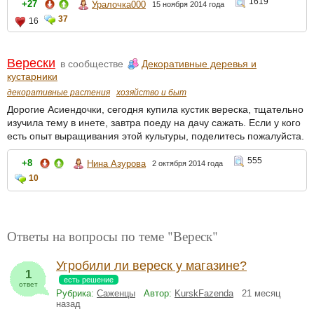
1619
+27
Уралочка000
15 ноября 2014 года
37
16
Верески
в сообществе
Декоративные деревья и
кустарники
декоративные растения
хозяйство и быт
Дорогие Асиендочки, сегодня купила кустик вереска, тщательно
изучила тему в инете, завтра поеду на дачу сажать. Если у кого
есть опыт выращивания этой культуры, поделитесь пожалуйста.
555
+8
Нина Азурова
2 октября 2014 года
10
Ответы на вопросы по теме "Вереск"
Угробили ли вереск у магазине?
1
есть решение
ответ
Рубрика:
Саженцы
Автор:
KurskFazenda
21 месяц
назад