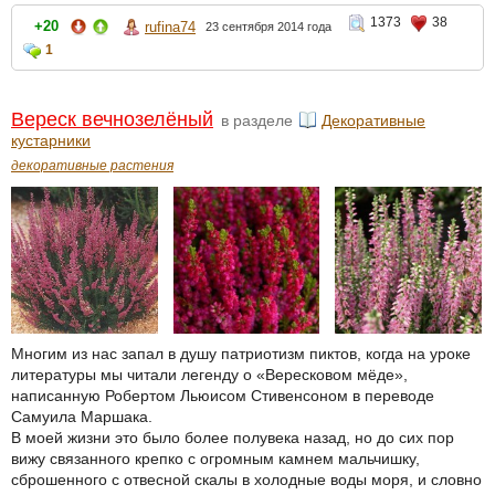
1373
38
+20
rufina74
23 сентября 2014 года
1
Вереск вечнозелёный
в разделе
Декоративные
кустарники
декоративные растения
Многим из нас запал в душу патриотизм пиктов, когда на уроке
литературы мы читали легенду о «Вересковом мёде»,
написанную Робертом Льюисом Стивенсоном в переводе
Самуила Маршака.
В моей жизни это было более полувека назад, но до сих пор
вижу связанного крепко с огромным камнем мальчишку,
сброшенного с отвесной скалы в холодные воды моря, и словно