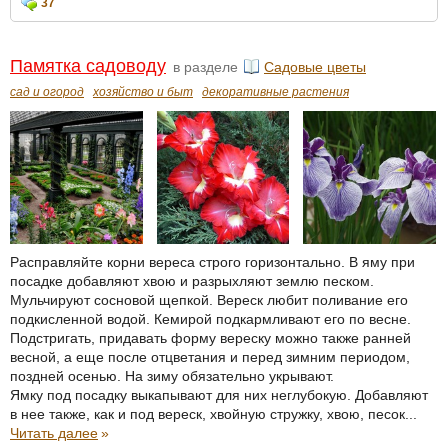
37
Памятка садоводу
в разделе
Садовые цветы
сад и огород
хозяйство и быт
декоративные растения
Расправляйте корни вереса строго горизонтально. В яму при
посадке добавляют хвою и разрыхляют землю песком.
Мульчируют сосновой щепкой. Вереск любит поливание его
подкисленной водой. Кемирой подкармливают его по весне.
Подстригать, придавать форму вереску можно также ранней
весной, а еще после отцветания и перед зимним периодом,
поздней осенью. На зиму обязательно укрывают.
Ямку под посадку выкапывают для них неглубокую. Добавляют
в нее также, как и под вереск, хвойную стружку, хвою, песок...
Читать далее
»