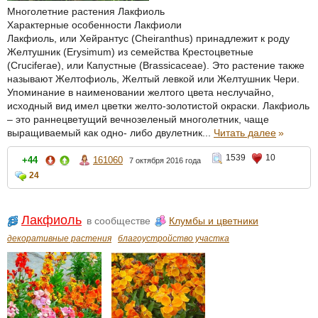
Многолетние растения Лакфиоль
Характерные особенности Лакфиоли
Лакфиоль, или Хейрантус (Cheiranthus) принадлежит к роду
Желтушник (Erysimum) из семейства Крестоцветные
(Cruciferae), или Капустные (Brassicaceae). Это растение также
называют Желтофиоль, Желтый левкой или Желтушник Чери.
Упоминание в наименовании желтого цвета неслучайно,
исходный вид имел цветки желто-золотистой окраски. Лакфиоль
– это раннецветущий вечнозеленый многолетник, чаще
выращиваемый как одно- либо двулетник...
Читать далее
»
1539
10
+44
161060
7 октября 2016 года
24
Лакфиоль
в сообществе
Клумбы и цветники
декоративные растения
благоустройство участка