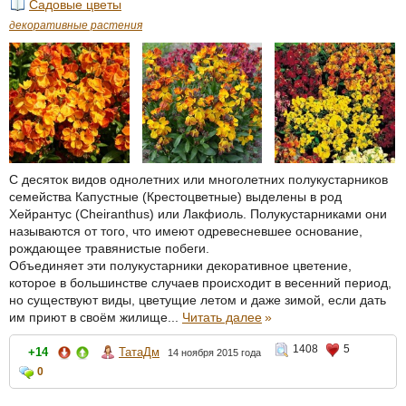
Садовые цветы
декоративные растения
С десяток видов однолетних или многолетних полукустарников
семейства Капустные (Крестоцветные) выделены в род
Хейрантус (Cheiranthus) или Лакфиоль. Полукустарниками они
называются от того, что имеют одревесневшее основание,
рождающее травянистые побеги.
Объединяет эти полукустарники декоративное цветение,
которое в большинстве случаев происходит в весенний период,
но существуют виды, цветущие летом и даже зимой, если дать
им приют в своём жилище...
Читать далее
»
1408
5
+14
ТатаДм
14 ноября 2015 года
0