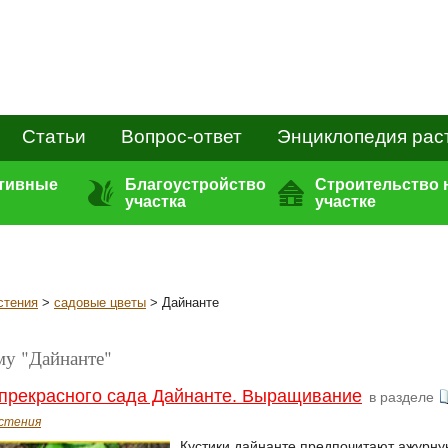
Статьи
Вопрос-ответ
Энциклопедия рас
ативные
Благоустройство
Строительство 
участка
участке
стения
>
садовые цветы
> Дайнанте
му "Дайнанте"
прекрасного сада Дайнанте. Выращивание
в разделе
стения
Кустики дайнанте предпочитают ажурну