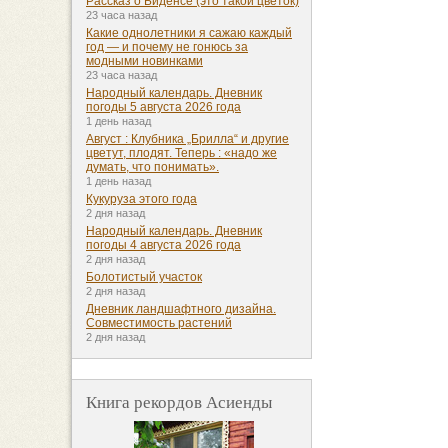
Рассказ о Биденсе (это такой цветок)
23 часа назад
Какие однолетники я сажаю каждый
год — и почему не гонюсь за
модными новинками
23 часа назад
Народный календарь. Дневник
погоды 5 августа 2026 года
1 день назад
Август : Клубника „Брилла“ и другие
цветут, плодят. Теперь : «надо же
думать, что понимать».
1 день назад
Кукуруза этого года
2 дня назад
Народный календарь. Дневник
погоды 4 августа 2026 года
2 дня назад
Болотистый участок
2 дня назад
Дневник ландшафтного дизайна.
Совместимость растений
2 дня назад
Книга рекордов Асиенды