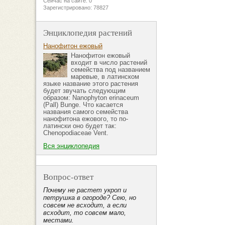
Сейчас на сайте: 0
Зарегистрировано: 78827
Энциклопедия растений
Нанофитон ежовый
Нанофитон ежовый
входит в число растений
семейства под названием
маревые, в латинском
языке название этого растения
будет звучать следующим
образом: Nanophyton erinaceum
(Pall) Bunge. Что касается
названия самого семейства
нанофитона ежового, то по-
латински оно будет так:
Chenopodiaceae Vent.
Вся энциклопедия
Вопрос-ответ
Почему не растет укроп и
петрушка в огороде? Сею, но
совсем не всходит, а если
всходит, то совсем мало,
местами.