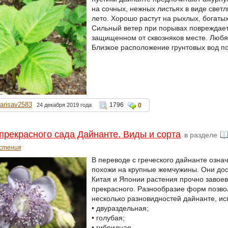
на сочных, нежных листьях в виде свет
лето. Хорошо растут на рыхлых, богаты
Сильный ветер при порывах повреждает
защищенном от сквозняков месте. Любя
Близкое расположение грунтовых вод п
larisav2583
1796
24 декабря 2019 года
0
рекрасного сада Дайнанте. Виды и сорта
в разделе
стения
В переводе с греческого дайнанте озна
похожи на крупные жемчужины. Они дос
Китая и Японии растения прочно завое
прекрасного. Разнообразие форм позво
несколько разновидностей дайнанте, ис
• двураздельная;
• голубая;
• гибридная.