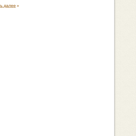
ть далее
»