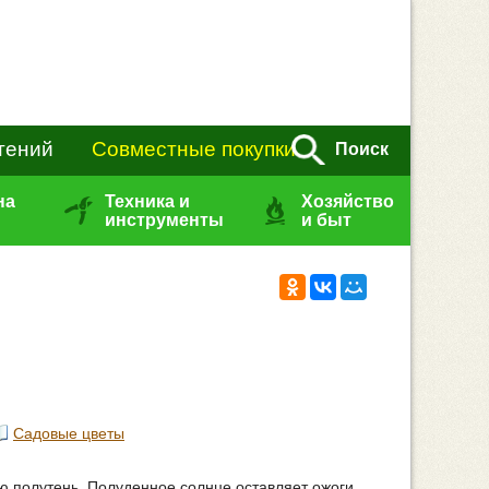
тений
Совместные покупки
Поиск
на
Техника и
Хозяйство
инструменты
и быт
Садовые цветы
ю полутень. Полуденное солнце оставляет ожоги