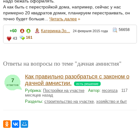
надо бежать оформлять.
А как быть с перестройкой дома, например, сейчас у нас
примерно 20 квадратов домик, планируем перестраивать, он
точно будет больше...
Читать далее
»
56658
+60
Катеринка-Зо...
24 февраля 2015 года
161
43
Ответы на вопросы по теме "дачная амнистия"
Как правильно разобраться с законом о
7
дачной амнистии.
есть решение
ответов
Рубрика:
Постройки на участке
Автор:
recoroza
117
месяцев назад
Разделы:
строительство на участке
,
хозяйство и быт