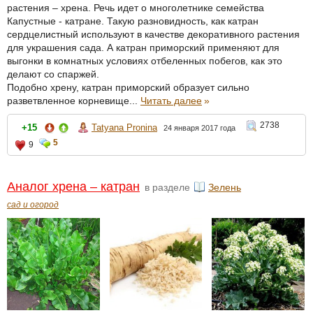
растения – хрена. Речь идет о многолетнике семейства
Капустные - катране. Такую разновидность, как катран
сердцелистный используют в качестве декоративного растения
для украшения сада. А катран приморский применяют для
выгонки в комнатных условиях отбеленных побегов, как это
делают со спаржей.
Подобно хрену, катран приморский образует сильно
разветвленное корневище...
Читать далее
»
2738
+15
Tatyana Pronina
24 января 2017 года
5
9
Аналог хрена – катран
в разделе
Зелень
сад и огород