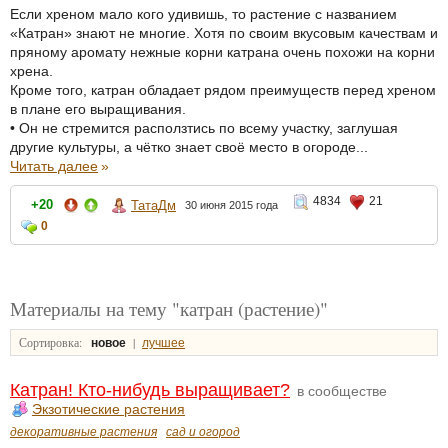
Если хреном мало кого удивишь, то растение с названием
«Катран» знают не многие. Хотя по своим вкусовым качествам и
пряному аромату нежные корни катрана очень похожи на корни
хрена.
Кроме того, катран обладает рядом преимуществ перед хреном
в плане его выращивания.
• Он не стремится расползтись по всему участку, заглушая
другие культуры, а чётко знает своё место в огороде...
Читать далее
»
4834
21
+20
ТатаДм
30 июня 2015 года
0
Материалы на тему "катран (растение)"
Сортировка:
|
новое
лучшее
Катран! Кто-нибудь выращивает?
в сообществе
Экзотические растения
декоративные растения
сад и огород