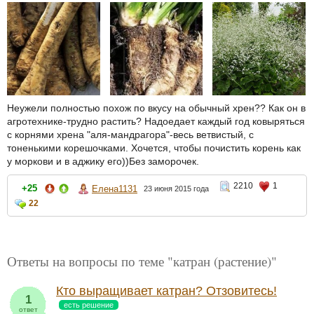
Неужели полностью похож по вкусу на обычный хрен?? Как он в
агротехнике-трудно растить? Надоедает каждый год ковыряться
с корнями хрена "аля-мандрагора"-весь ветвистый, с
тоненькими корешочками. Хочется, чтобы почистить корень как
у моркови и в аджику его))Без заморочек.
2210
1
+25
Елена1131
23 июня 2015 года
22
Ответы на вопросы по теме "катран (растение)"
Кто выращивает катран? Отзовитесь!
1
есть решение
ответ