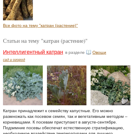
Все фото на тему "катран (растение)"
Статьи на тему "катран (растение)"
Интеллигентный катран
в разделе
Овощи
сад и огород
Катран принадлежит к семейству капустные. Его можно
размножать как посевом семян, так и вегетативным методом –
корневищами. К посевам приступают в августе-сентябре.
Подзимние посевы обеспечат естественную стратификацию,
необходимое воздействие температурами для лучшего