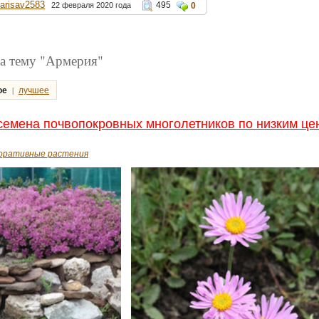
larisav2583
495
22 февраля 2020 года
0
а тему "Армерия"
|
ое
лучшее
емена почвопокровных многолетников по низким це
оративные растения