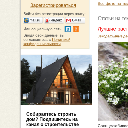
Все фото на те
Зарегистрироваться
Войти без регистрации через почту:
Статьи на т
mail.ru
Яндекс
GMail
Лучшие раст
Или социальную сеть:
Вводя свои данные, вы
декоративные ра
соглашаетесь с
Политикой
конфиденциальности
Собираетесь строить
дом? Подпишитесь на
канал о строительстве
Солнцелюбивое 