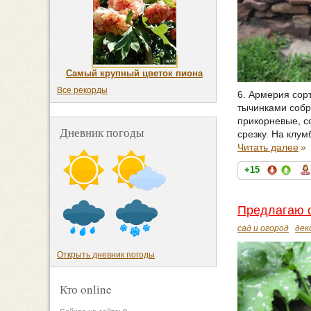
Самый крупный цветок пиона
Все рекорды
6. Армерия сор
тычинками собр
прикорневые, с
Дневник погоды
срезку. На клум
Читать далее
»
+15
Предлагаю с
сад и огород
дек
Открыть дневник погоды
Кто online