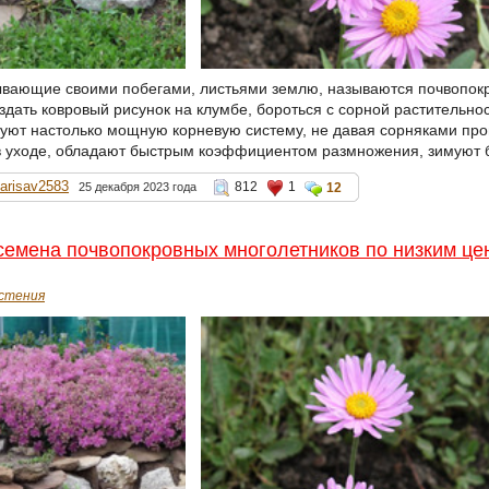
ывающие своими побегами, листьями землю, называются почвопок
дать ковровый рисунок на клумбе, бороться с сорной растительн
уют настолько мощную корневую систему, не давая сорняками прой
 уходе, обладают быстрым коэффициентом размножения, зимуют б
larisav2583
812
1
25 декабря 2023 года
12
емена почвопокровных многолетников по низким це
стения