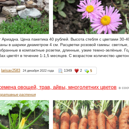
т Ариадна. Цена пакетика 40 рублей. Высота стебля с цветами 30-
аны в шарики диаметром 4 см. Расцветки розовой гаммы: светлые,
обранные в компактные розетки, длинные, узкие темно-зелёные. Го
бах цветёт в течение 1-1,5 месяцев. С возрастом количество цвето
larisav2583
1349
2
24 декабря 2022 года
5
емена овощей, трав, айвы, многолетних цветов
в со
оративные растения