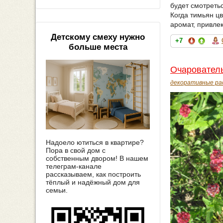
будет смотретьс
Когда тимьян цв
аромат, привле
Детскому смеху нужно
+7
больше места
Очарователь
декоративные ра
Надоело ютиться в квартире?
Пора в свой дом с
собственным двором! В нашем
телеграм-канале
рассказываем, как построить
тёплый и надёжный дом для
семьи.