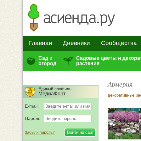
Главная
Дневники
Сообщества
Сад и
Садовые цветы и декор
огород
растения
Армерия
Единый профиль
МедиаФорт
декоративные ра
E-mail:
Пароль:
Забыли пароль?