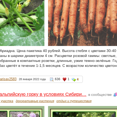
 Ариадна. Цена пакетика 40 рублей. Высота стебля с цветами 30-4
аны в шарики диаметром 4 см. Расцветки розовой гаммы: светлые,
обранные в компактные розетки, длинные, узкие темно-зелёные. Го
бах цветёт в течение 1-1,5 месяцев. С возрастом количество цвето
larisav2583
636
1
28 января 2022 года
4
альпийскую горку в условиях Сибири…
в сообществе
 участка
декоративные растения
отдых и путешествия