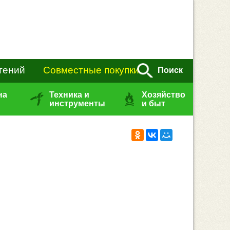
тений
Совместные покупки
Поиск
на
Техника и
Хозяйство
инструменты
и быт