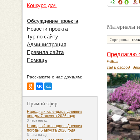
+2
Конкурс дач
Обсуждение проекта
Материалы н
Новости проекта
Тур по сайту
Сортировка:
нов
Администрация
Правила сайта
Предлагаю с
Помощь
дар...
сад и огород
дек
Расскажите о нас друзьям:
Прямой эфир
Народный календарь. Дневник
погоды 7 августа 2026 года
3 часа назад
Народный календарь. Дневник
погоды 6 августа 2026 года
3 часа назад