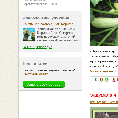
Сейчас на сайте: 0
Зарегистрировано: 78829
Энциклопедия растений
Зонтичная пальма, или Корифа
Зонтичная пальма, или
Корифа (лат. Corypha) —
род цветущих растений
семейства Арековые (лат.
Вся энциклопедия
• Армерия сорт
тычинками собр
прикорневые, с
Вопрос-ответ
срезку. На клум
Как заставить герань цвести?
Читать далее
»
Смотреть ответ
+8
Задумала я 
благоустройство