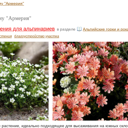
му "Армерия"
ему "Армерия"
ения для альпинариев
в разделе
Альпийские горки и рок
стения
благоустройство участка
растение, идеально подходящее для высаживания на южных скло