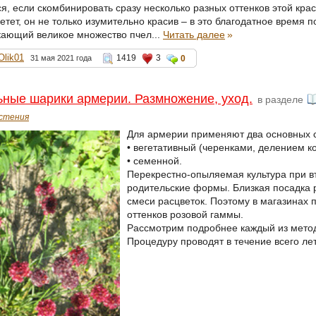
я, если скомбинировать сразу несколько разных оттенков этой кра
етет, он не только изумительно красив – в это благодатное время 
кающий великое множество пчел...
Читать далее
»
Olik01
1419
3
31 мая 2021 года
0
ные шарики армерии. Размножение, уход.
в разделе
стения
Для армерии применяют два основных 
• вегетативный (черенками, делением к
• семенной.
Перекрестно-опыляемая культура при в
родительские формы. Близкая посадка р
смеси расцветок. Поэтому в магазинах 
оттенков розовой гаммы.
Рассмотрим подробнее каждый из мето
Процедуру проводят в течение всего лет