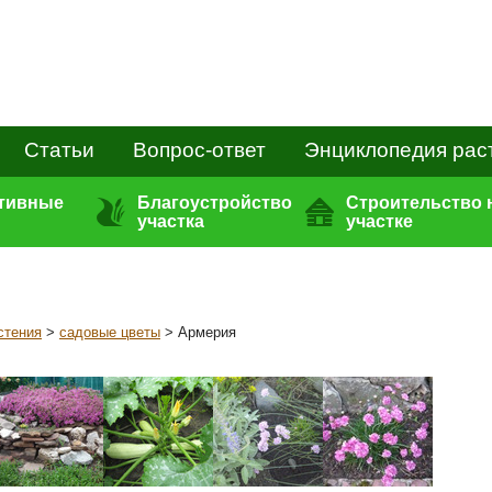
Статьи
Вопрос-ответ
Энциклопедия рас
ативные
Благоустройство
Строительство 
участка
участке
стения
>
садовые цветы
> Армерия