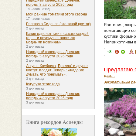
Народный календарь. Дневник
погоды 8 августа 2026 года
14 часов назад
Мои ранние томатики этого сезона
17 часов назад
Рассказ о Биденсе (это такой цветок)
Растения, закр
2 дня назад
помогающие соз
Какие однолетники я сажаю каждый
кустики формир
год — и почему не гонюсь за
Неприхотливы в
модными новинками
2 дня назад
+8
Народный календарь. Дневник
погоды 5 августа 2026 года
2 дня назад
Август : Клубника „Брилла“ и другие
Предлагаю с
цветут, плодят. Теперь : «надо же
думать, что понимать».
дар...
3 дня назад
декоративные ра
Кукуруза этого года
3 дня назад
Народный календарь. Дневник
погоды 4 августа 2026 года
3 дня назад
Книга рекордов Асиенды