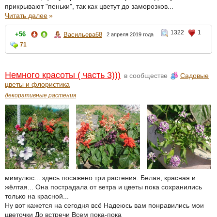
прикрывают "пеньки", так как цветут до заморозков...
Читать далее
»
1322
1
+56
Васильева68
2 апреля 2019 года
71
Немного красоты ( часть 3)))
в сообществе
Садовые
цветы и флористика
декоративные растения
мимулюс... здесь посажено три растения. Белая, красная и
жёлтая... Она пострадала от ветра и цветы пока сохранились
только на красной...
Ну вот кажется на сегодня всё Надеюсь вам понравились мои
цветочки До встречи Всем пока-пока