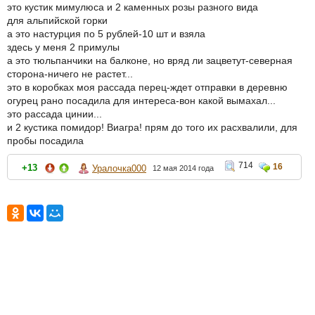
это кустик мимулюса и 2 каменных розы разного вида
для альпийской горки
а это настурция по 5 рублей-10 шт и взяла
здесь у меня 2 примулы
а это тюльпанчики на балконе, но вряд ли зацветут-северная
сторона-ничего не растет...
это в коробках моя рассада перец-ждет отправки в деревню
огурец рано посадила для интереса-вон какой вымахал...
это рассада цинии...
и 2 кустика помидор! Виагра! прям до того их расхвалили, для
пробы посадила
714
16
+13
Уралочка000
12 мая 2014 года