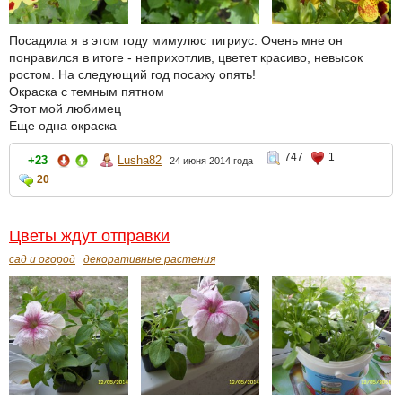
Посадила я в этом году мимулюс тигриус. Очень мне он
понравился в итоге - неприхотлив, цветет красиво, невысок
ростом. На следующий год посажу опять!
Окраска с темным пятном
Этот мой любимец
Еще одна окраска
747
1
+23
Lusha82
24 июня 2014 года
20
Цветы ждут отправки
сад и огород
декоративные растения