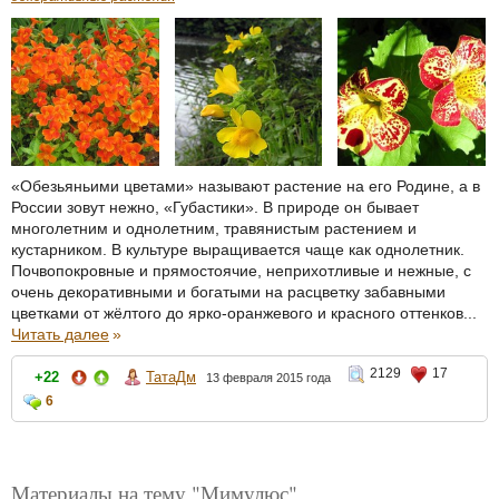
«Обезьяньими цветами» называют растение на его Родине, а в
России зовут нежно, «Губастики». В природе он бывает
многолетним и однолетним, травянистым растением и
кустарником. В культуре выращивается чаще как однолетник.
Почвопокровные и прямостоячие, неприхотливые и нежные, с
очень декоративными и богатыми на расцветку забавными
цветками от жёлтого до ярко-оранжевого и красного оттенков...
Читать далее
»
2129
17
+22
ТатаДм
13 февраля 2015 года
6
Материалы на тему "Мимулюс"