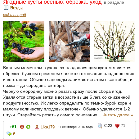
Ягодные кусты осенью: обрезка, уход
в разделе
Ягоды
сад и огород
Важным моментом в уходе за плодоносящим кустом является
обрезка. Лучшим временем является окончание плодоношения
и вегетации. Обычно садоводы занимаются этим в сентябре, и
позже – до середины октября.
Чёрную смородину можно резать сразу после сбора ягод.
Удаляются старые ветки в возрасте выше 5 лет, со сниженной
продуктивностью. Их легко определить по тёмно-бурой коре и
малому количеству плодовых веточек. Обычно удаляются 1-2
штуки. Старайтесь резать у самого основания...
Читать далее
»
3123
71
+61
Lika179
21 сентября 2016 года
9