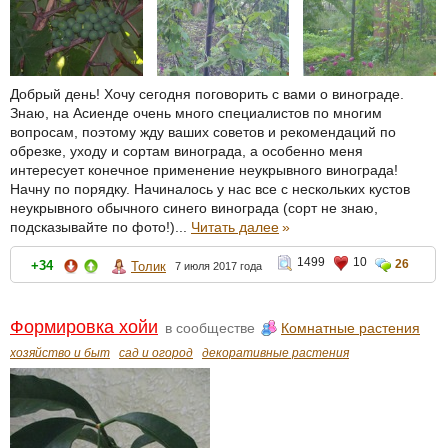
Добрый день! Хочу сегодня поговорить с вами о винограде.
Знаю, на Асиенде очень много специалистов по многим
вопросам, поэтому жду ваших советов и рекомендаций по
обрезке, уходу и сортам винограда, а особенно меня
интересует конечное применение неукрывного винограда!
Начну по порядку. Начиналось у нас все с нескольких кустов
неукрывного обычного синего винограда (сорт не знаю,
подсказывайте по фото!)...
Читать далее
»
1499
10
26
+34
Толик
7 июля 2017 года
Формировка хойи
в сообществе
Комнатные растения
хозяйство и быт
сад и огород
декоративные растения