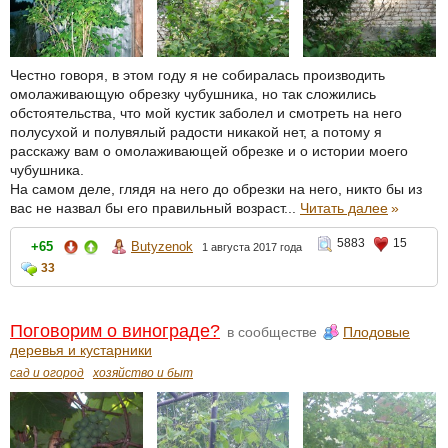
Честно говоря, в этом году я не собиралась производить
омолаживающую обрезку чубушника, но так сложились
обстоятельства, что мой кустик заболел и смотреть на него
полусухой и полувялый радости никакой нет, а потому я
расскажу вам о омолаживающей обрезке и о истории моего
чубушника.
На самом деле, глядя на него до обрезки на него, никто бы из
вас не назвал бы его правильный возраст...
Читать далее
»
5883
15
+65
Butyzenok
1 августа 2017 года
33
Поговорим о винограде?
в сообществе
Плодовые
деревья и кустарники
сад и огород
хозяйство и быт