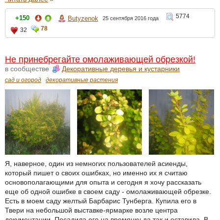
5774
+150
Butyzenok
25 сентября 2016 года
78
32
Не принебрегайте омолаживающей обрезкой!
в сообществе
Декоративные деревья и кустарники
сад и огород
декоративные растения
Я, наверное, один из немногих пользователей асиенды,
который пишет о своих ошибках, но именно их я считаю
основополагающими для опыта и сегодня я хочу рассказать
еще об одной ошибке в своем саду - омолаживающей обрезке.
Есть в моем саду желтый Барбарис Тунберга. Купила его в
Твери на небольшой выставке-ярмарке возле центра
документации. Посадила его на времянку да так и оставила. В