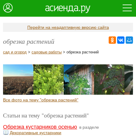
Перейти на неадаптивную версию сайта
обрезка растений
сад и огород
>
садовые работы
> обрезка растений
Все фото на тему "обрезка растений"
Статьи на тему "обрезка растений"
Обрезка кустарников осенью
в разделе
Декоративные кустарники