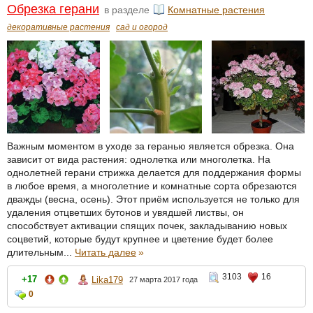
Обрезка герани
в разделе
Комнатные растения
декоративные растения
сад и огород
Важным моментом в уходе за геранью является обрезка. Она
зависит от вида растения: однолетка или многолетка. На
однолетней герани стрижка делается для поддержания формы
в любое время, а многолетние и комнатные сорта обрезаются
дважды (весна, осень). Этот приём используется не только для
удаления отцветших бутонов и увядшей листвы, он
способствует активации спящих почек, закладыванию новых
соцветий, которые будут крупнее и цветение будет более
длительным...
Читать далее
»
3103
16
+17
Lika179
27 марта 2017 года
0