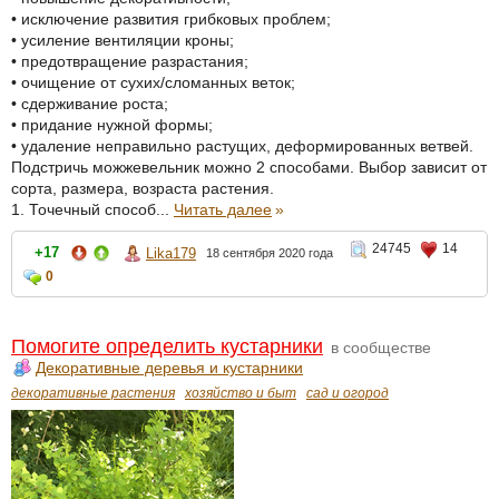
• исключение развития грибковых проблем;
• усиление вентиляции кроны;
• предотвращение разрастания;
• очищение от сухих/сломанных веток;
• сдерживание роста;
• придание нужной формы;
• удаление неправильно растущих, деформированных ветвей.
Подстричь можжевельник можно 2 способами. Выбор зависит от
сорта, размера, возраста растения.
1. Точечный способ...
Читать далее
»
24745
14
+17
Lika179
18 сентября 2020 года
0
Помогите определить кустарники
в сообществе
Декоративные деревья и кустарники
декоративные растения
хозяйство и быт
сад и огород