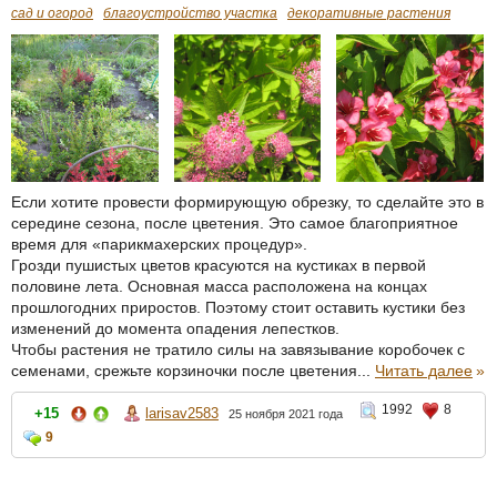
сад и огород
благоустройство участка
декоративные растения
Если хотите провести формирующую обрезку, то сделайте это в
середине сезона, после цветения. Это самое благоприятное
время для «парикмахерских процедур».
Грозди пушистых цветов красуются на кустиках в первой
половине лета. Основная масса расположена на концах
прошлогодних приростов. Поэтому стоит оставить кустики без
изменений до момента опадения лепестков.
Чтобы растения не тратило силы на завязывание коробочек с
семенами, срежьте корзиночки после цветения...
Читать далее
»
1992
8
+15
larisav2583
25 ноября 2021 года
9