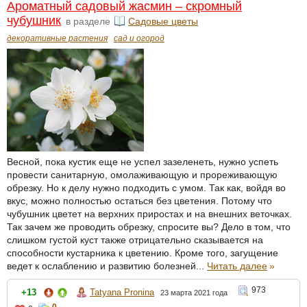
Ароматный садовый жасмин – скромный
чубушник
в разделе
Садовые цветы
декоративные растения
сад и огород
Весной, пока кустик еще не успел зазеленеть, нужно успеть
провести санитарную, омолаживающую и прореживающую
обрезку. Но к делу нужно подходить с умом. Так как, войдя во
вкус, можно полностью остаться без цветения. Потому что
чубушник цветет на верхних приростах и на внешних веточках.
Так зачем же проводить обрезку, спросите вы? Дело в том, что
слишком густой куст также отрицательно сказывается на
способности кустарника к цветению. Кроме того, загущение
ведет к ослаблению и развитию болезней...
Читать далее
»
973
+13
Tatyana Pronina
23 марта 2021 года
0