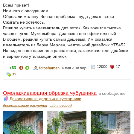
Всем привет!
Немного с опозданием.
Обрезали малину. Вечная проблема - куда девать ветки.
Сжигать не хотелось.
Решили купить измельчитель для веток. Как водится тысяча
часов в гугле. Муки выбора. Диапазон цен офигительный.
В общем, решили купить самый дешевый. Им оказался
измельчитель из Леруа Мерлен, желтенький девайсик YT5452.
На видео снял начиная с распаковки, заканчивая тест-драйвом
и вариантом утилизации опилок.
12000
17
+63
fotoshaman
6 мая 2018 года
19
Омолаживающая обрезка чубушника
в сообществе
Декоративные деревья и кустарники
декоративные растения
сад и огород