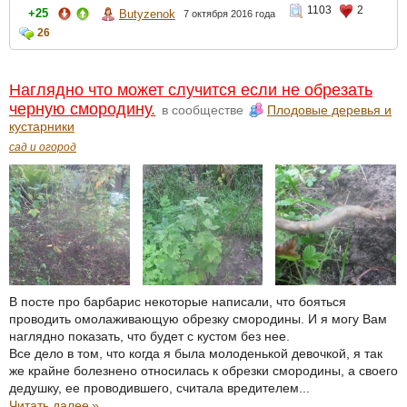
1103
2
+25
Butyzenok
7 октября 2016 года
26
Наглядно что может случится если не обрезать
черную смородину.
в сообществе
Плодовые деревья и
кустарники
сад и огород
В посте про барбарис некоторые написали, что бояться
проводить омолаживающую обрезку смородины. И я могу Вам
наглядно показать, что будет с кустом без нее.
Все дело в том, что когда я была молоденькой девочкой, я так
же крайне болезнено относилась к обрезки смородины, а своего
дедушку, ее проводившего, считала вредителем...
Читать далее
»