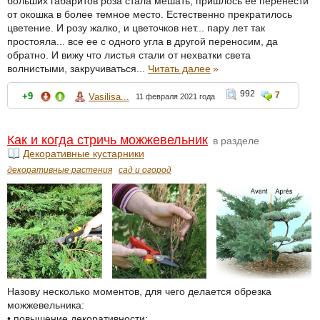
больших габаритов роза стала мешать, пришлось ее перенести
от окошка в более темное место. Естественно прекратилось
цветение. И розу жалко, и цветочков нет... пару лет так
простояла... все ее с одного угла в другой переносим, да
обратно. И вижу что листья стали от нехватки света
волнистыми, закручиваться...
Читать далее
»
992
7
+9
Vasilisa...
11 февраля 2021 года
Как и когда стричь можжевельник
в разделе
Декоративные кустарники
декоративные растения
сад и огород
Назову несколько моментов, для чего делается обрезка
можжевельника:
• повышение декоративности;