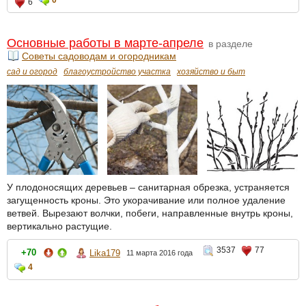
6
Основные работы в марте-апреле
в разделе
Советы садоводам и огородникам
сад и огород
благоустройство участка
хозяйство и быт
У плодоносящих деревьев – санитарная обрезка, устраняется
загущенность кроны. Это укорачивание или полное удаление
ветвей. Вырезают волчки, побеги, направленные внутрь кроны,
вертикально растущие.
3537
77
+70
Lika179
11 марта 2016 года
4