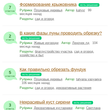
Формирование крыжовника
есть решение
7
Рубрика:
Плодовые деревья
Автор:
katyxr
99
ответов
месяцев назад
Разделы:
сад и огород
В какие фазы луны проводить обрезку?
2
есть решение
ответа
Рубрика:
Живые изгороди
Автор:
Леночек лд
104
месяца назад
Разделы:
благоустройство участка
,
сад и огород
,
хозяйство и быт
Как правильно обрезать фундук
5
есть решение
ответов
Рубрика:
Плодовые деревья
Автор:
tatyana vasyaeva
106 месяцев назад
Разделы:
сад и огород
,
декоративные растения
Некрасивый куст сирени
есть решение
3
Рубрика:
Декоративные кустарники
Автор:
Светлана
ответа