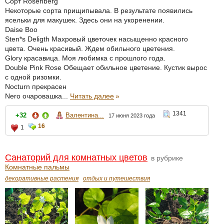
Сорт Rosenberg
Некоторые сорта прищипывала. В результате появились
ясельки для макушек. Здесь они на укоренении.
Daise Boo
Sten*s Deligth Махровый цветочек насыщенно красного
цвета. Очень красивый. Ждем обильного цветения.
Glory красавица. Моя любимка с прошлого года.
Double Pink Rose Обещает обильное цветение. Кустик вырос
с одной ризомки.
Nocturn прекрасен
Nero очаровашка...
Читать далее
»
1341
+32
Валентина...
17 июня 2023 года
16
1
Санаторий для комнатных цветов
в рубрике
Комнатные пальмы
декоративные растения
отдых и путешествия