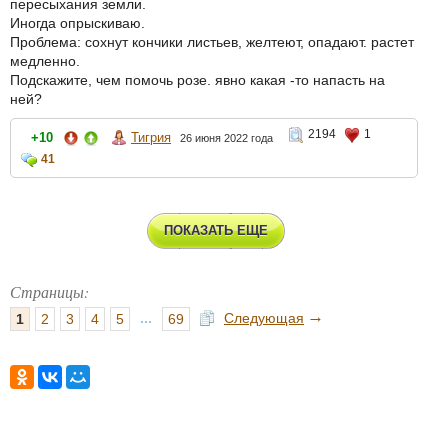
пересыхания земли.
Иногда опрыскиваю.
Проблема: сохнут кончики листьев, желтеют, опадают. растет
медленно.
Подскажите, чем помочь розе. явно какая -то напасть на
ней?
2194
1
+10
Тигрия
26 июня 2022 года
41
ПОКАЗАТЬ ЕЩЕ
Страницы:
→
...
Следующая
1
2
3
4
5
69