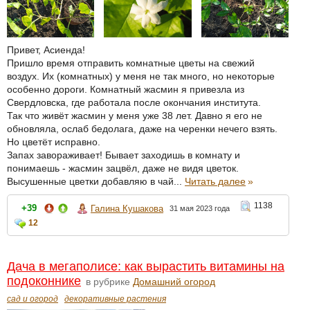
Привет, Асиенда!
Пришло время отправить комнатные цветы на свежий
воздух. Их (комнатных) у меня не так много, но некоторые
особенно дороги. Комнатный жасмин я привезла из
Свердловска, где работала после окончания института.
Так что живёт жасмин у меня уже 38 лет. Давно я его не
обновляла, ослаб бедолага, даже на черенки нечего взять.
Но цветёт исправно.
Запах завораживает! Бывает заходишь в комнату и
понимаешь - жасмин зацвёл, даже не видя цветок.
Высушенные цветки добавляю в чай...
Читать далее
»
1138
+39
Галина Кушакова
31 мая 2023 года
12
Дача в мегаполисе: как вырастить витамины на
подоконнике
в рубрике
Домашний огород
сад и огород
декоративные растения