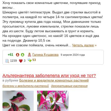
Хочу показать свои комнатные цветочки, почуявшие приход
весны .
Шикарно цветёт гиппеаструм. Выдал две стрелки высотой в
полметра, на каждой по четыре 14-ти сантиметровых цветка!
Эту луковицу купила два года назад. Мои давнишние только
просыпаются, луковки измельчали, стрелки показали лишь
два из шести. Буду летом высаживать в грунт и кормить.
На орхидее один цветонос, но какой! 16 цветков и ещё два
на подходе. Диаметр 10,5 см.
Цвет не совсем поймала, очень нежный...
Читать далее
»
Галина Кушакова
+61
9 апреля 2024 года
53
1159
3
Альтернантера заболелела или уход не тот?
в рубрике
Болезни и вредители комнатных растений
болезни и вредители растений
декоративные растения