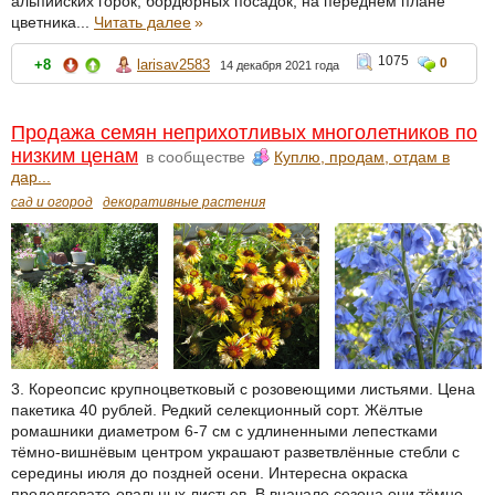
альпийских горок, бордюрных посадок, на переднем плане
цветника...
Читать далее
»
1075
0
+8
larisav2583
14 декабря 2021 года
Продажа семян неприхотливых многолетников по
низким ценам
в сообществе
Куплю, продам, отдам в
дар...
сад и огород
декоративные растения
3. Кореопсис крупноцветковый с розовеющими листьями. Цена
пакетика 40 рублей. Редкий селекционный сорт. Жёлтые
ромашники диаметром 6-7 см с удлиненными лепестками
тёмно-вишнёвым центром украшают разветвлённые стебли с
середины июля до поздней осени. Интересна окраска
продолговато-овальных листьев. В вначале сезона они тёмно-