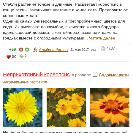
Стебли растения тонкие и длинные. Расцветает кореопсис в
конце весны, заканчивая цветение в конце лета. Предпочитают
солнечные места.
Одни из самых универсальных и "беспроблемных" цветов для
сада. Их высевают на клумбах, в качестве живого бордюра
вдоль садовой дорожки, в контейнерах, вазонах и даже на
грядках вместе с огородными культурами...
Читать далее
»
4737
+69
Альбина Рогова
21 мая 2017 года
2
50
Неприхотливый кореопсис
в разделе
Садовые цветы
декоративные растения
На фоне более капризных к условиям произрастания растений