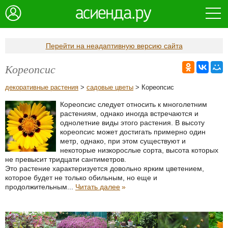
Перейти на неадаптивную версию сайта
Кореопсис
декоративные растения
>
садовые цветы
> Кореопсис
Кореопсис следует относить к многолетним
растениям, однако иногда встречаются и
однолетние виды этого растения. В высоту
кореопсис может достигать примерно один
метр, однако, при этом существуют и
некоторые низкорослые сорта, высота которых
не превысит тридцати сантиметров.
Это растение характеризуется довольно ярким цветением,
которое будет не только обильным, но еще и
продолжительным...
Читать далее
»