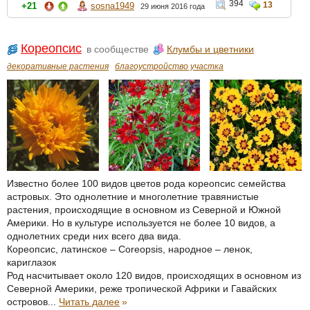
394
13
+21
sosna1949
29 июня 2016 года
Кореопсис
в сообществе
Клумбы и цветники
декоративные растения
благоустройство участка
Известно более 100 видов цветов рода кореопсис семейства
астровых. Это однолетние и многолетние травянистые
растения, происходящие в основном из Северной и Южной
Америки. Но в культуре используется не более 10 видов, а
однолетних среди них всего два вида.
Кореопсис, латинское – Coreopsis, народное – ленок,
кариглазок
Род насчитывает около 120 видов, происходящих в основном из
Северной Америки, реже тропической Африки и Гавайских
островов...
Читать далее
»