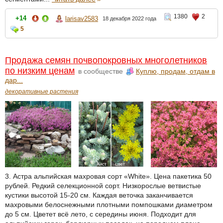
1380
2
+14
larisav2583
18 декабря 2022 года
5
Продажа семян почвопокровных многолетников
по низким ценам
в сообществе
Куплю, продам, отдам в
дар...
декоративные растения
3. Астра альпийская махровая сорт «White». Цена пакетика 50
рублей. Редкий селекционной сорт. Низкорослые ветвистые
кустики высотой 15-20 см. Каждая веточка заканчивается
махровыми белоснежными плотными помпошками диаметром
до 5 см. Цветет всё лето, с середины июня. Подходит для