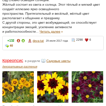
сад словно освещён солнцем.
Жёлтый состоит из света и солнца. Этот тёплый и мягкий цвет
создаёт иллюзию ярко освещённого
пространства. Притягательный и весёлый, жёлтый цвет
располагает к общению и празднику.
С другой стороны, это цвет возбуждающий, он способствует
концентрации эмоций, усилению активности
и работоспособности...
Читать далее
»
2298
6
+132
deva-tat
29 июля 2017 года
40
Кореопсис
в разделе
Садовые цветы
декоративные растения