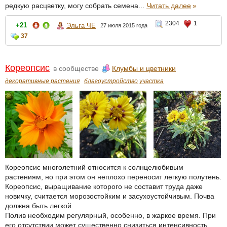
редкую расцветку, могу собрать семена...
Читать далее
»
2304
1
+21
Эльга ЧЕ
27 июля 2015 года
37
Кореопсис
в сообществе
Клумбы и цветники
декоративные растения
благоустройство участка
Кореопсис многолетний относится к солнцелюбивым
растениям, но при этом он неплохо переносит легкую полутень.
Кореопсис, выращивание которого не составит труда даже
новичку, считается морозостойким и засухоустойчивым. Почва
должна быть легкой.
Полив необходим регулярный, особенно, в жаркое время. При
его отсутствии может существенно снизиться интенсивность