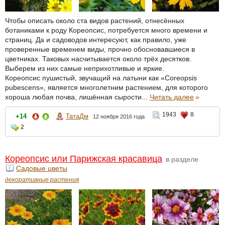
Чтобы описать около ста видов растений, отнесённых
ботаниками к роду Кореопсис, потребуется много времени и
страниц. Да и садоводов интересуют, как правило, уже
проверенные временем виды, прочно обосновавшиеся в
цветниках. Таковых насчитывается около трёх десятков.
Выберем из них самые неприхотливые и яркие.
Кореопсис пушистый, звучащий на латыни как «Coreopsis
pubescens», является многолетним растением, для которого
хороша любая почва, лишённая сырости...
Читать далее
»
1943
8
+14
ТатаДм
12 ноября 2016 года
2
Кореопсис или Парижская красавица
в разделе
Садовые цветы
декоративные растения