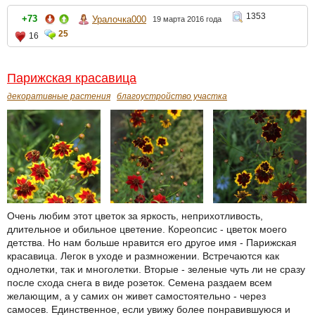
1353
+73
Уралочка000
19 марта 2016 года
25
16
Парижская красавица
декоративные растения
благоустройство участка
Очень любим этот цветок за яркость, неприхотливость,
длительное и обильное цветение. Кореопсис - цветок моего
детства. Но нам больше нравится его другое имя - Парижская
красавица. Легок в уходе и размножении. Встречаются как
однолетки, так и многолетки. Вторые - зеленые чуть ли не сразу
после схода снега в виде розеток. Семена раздаем всем
желающим, а у самих он живет самостоятельно - через
самосев. Единственное, если увижу более понравившуюся и