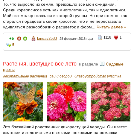
То, что выросло из семян, превзошло все мои ожидания.
Среди кореопсисов есть как многолетники, так и однолетники.
Мой экземпляр оказался из второй группы. Но при этом он так
старался порадовать своей красотой, что я не переставала
удивляться разнообразию расцветок и форм...
Читать далее
»
1118
1
+6
larisav2583
28 февраля 2018 года
5
Растения, цветущие все лето
в разделе
Садовые
цветы
декоративные растения
сад и огород
благоустройство участка
Это ближайший родственник дикорастущей череды. Он цветет
желтыми и золотистыми цветками, похожими на ромашки.