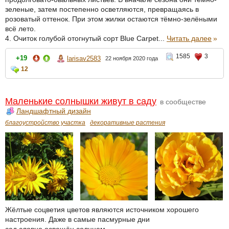
зеленые, затем постепенно осветляются, превращаясь в
розоватый оттенок. При этом жилки остаются тёмно-зелёными
всё лето.
4. Очиток голубой отогнутый сорт Blue Carpet...
Читать далее
»
1585
3
+19
larisav2583
22 ноября 2020 года
12
Маленькие солнышки живут в саду
в сообществе
Ландшафтный дизайн
благоустройство участка
декоративные растения
Жёлтые соцветия цветов являются источником хорошего
настроения. Даже в самые пасмурные дни