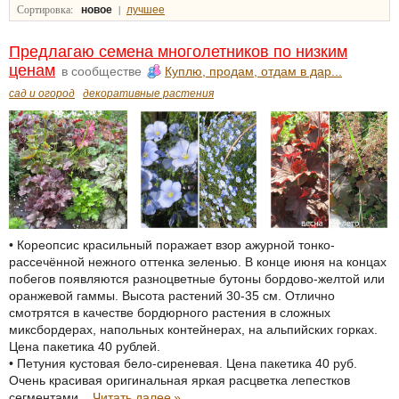
Сортировка:
|
новое
лучшее
Предлагаю семена многолетников по низким
ценам
в сообществе
Куплю, продам, отдам в дар...
сад и огород
декоративные растения
• Кореопсис красильный поражает взор ажурной тонко-
рассечённой нежного оттенка зеленью. В конце июня на концах
побегов появляются разноцветные бутоны бордово-желтой или
оранжевой гаммы. Высота растений 30-35 см. Отлично
смотрятся в качестве бордюрного растения в сложных
миксбордерах, напольных контейнерах, на альпийских горках.
Цена пакетика 40 рублей.
• Петуния кустовая бело-сиреневая. Цена пакетика 40 руб.
Очень красивая оригинальная яркая расцветка лепестков
сегментами...
Читать далее
»