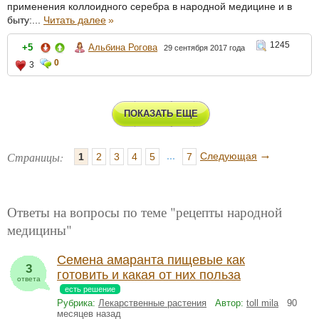
применения коллоидного серебра в народной медицине и в
быту:...
Читать далее
»
1245
+5
Альбина Рогова
29 сентября 2017 года
0
3
ПОКАЗАТЬ ЕЩЕ
→
Страницы:
...
Следующая
1
2
3
4
5
7
Ответы на вопросы по теме "рецепты народной
медицины"
Семена амаранта пищевые как
3
готовить и какая от них польза
ответа
есть решение
Рубрика:
Лекарственные растения
Автор:
toll mila
90
месяцев назад