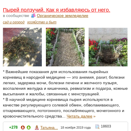
Пырей ползучий. Как я избавляюсь от него.
в сообществе
Органическое земледелие
сад и огород
хозяйство и быт
* Важнейшие показания для использования пырейных
корневищ в народной медицине — это анемия, рахит, болезни
легких, задержка мочи, болезни печени и желчного пузыря,
воспаления желудка и кишечника, ревматизм и подагра, кожные
высыпания и жалобы, связанные с менструацией.
* В научной медицине корневища пырея используются в
качестве регулирующего солевой обмен, обволакивающего,
отхаркивающего, потогонного, послабляющего, мочегонного и
кровоочистительного средства...
Читать далее
»
18603
+278
Татьяна...
18 ноября 2019 года