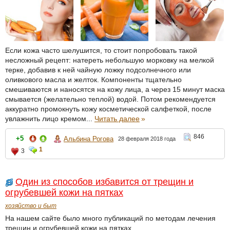
Если кожа часто шелушится, то стоит попробовать такой
несложный рецепт: натереть небольшую морковку на мелкой
терке, добавив к ней чайную ложку подсолнечного или
оливкового масла и желток. Компоненты тщательно
смешиваются и наносятся на кожу лица, а через 15 минут маска
смывается (желательно теплой) водой. Потом рекомендуется
аккуратно промокнуть кожу косметической салфеткой, после
увлажнить лицо кремом...
Читать далее
»
846
+5
Альбина Рогова
28 февраля 2018 года
1
3
Один из способов избавится от трещин и
огрубевшей кожи на пятках
хозяйство и быт
На нашем сайте было много публикаций по методам лечения
трещин и огрубевшей кожи на пятках.