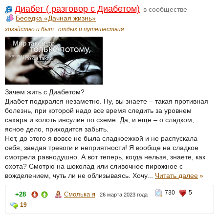
Диабет ( разговор с Диабетом)
в сообществе
Беседка «Дачная жизнь»
хозяйство и быт
отдых и путешествия
Зачем жить с Диабетом?
Диабет подкрался незаметно. Ну, вы знаете – такая противная
болезнь, при которой надо все время следить за уровнем
сахара и колоть инсулин по схеме. Да, и еще – о сладком,
ясное дело, приходится забыть.
Нет, до этого я вовсе не была сладкоежкой и не распускала
себя, заедая тревоги и неприятности! Я вообще на сладкое
смотрела равнодушно. А вот теперь, когда нельзя, знаете, как
охота? Смотрю на шоколад или сливочное пирожное с
вожделением, чуть ли не облизываясь. Хочу...
Читать далее
»
730
5
+28
Смолька я
26 марта 2023 года
19