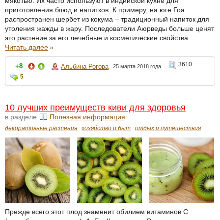
мякотью. Их часто используют в индийской кухне для
приготовления блюд и напитков. К примеру, на юге Гоа
распространен шербет из кокума – традиционный напиток для
утоления жажды в жару. Последователи Аюрведы больше ценят
это растение за его лечебные и косметические свойства...
Читать далее
»
3610
+8
Альбина Рогова
25 марта 2018 года
5
10 лучших преимуществ киви для здоровья
в разделе
Полезная информация
декоративные растения
хозяйство и быт
отдых и путешествия
Прежде всего этот плод знаменит обилием витаминов С