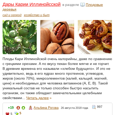
Дары Карии Иллинойсской
в разделе
Плодовые
деревья
сад и огород
хозяйство и быт
Плоды Кари Иллинойской очень калорийны, даже по сравнению
с грецкими орехами. А по вкусу пекан более мягче и не горчит.
В древние времена его называли «хлебом будущего». И это не
удивительно, ведь в его ядрах много протеинов, углеводов,
жиров (около 70%), микроэлементов (калий, кальций, магний,
цинк) и необходимых для человека витаминов (А, Е, В). Такой
уникальный состав не только способен быстро насытить
организм, он также обладает замечательными целебными
свойствами...
Читать далее
»
997
+19
Альбина Рогова
26 августа 2018 года
5
5