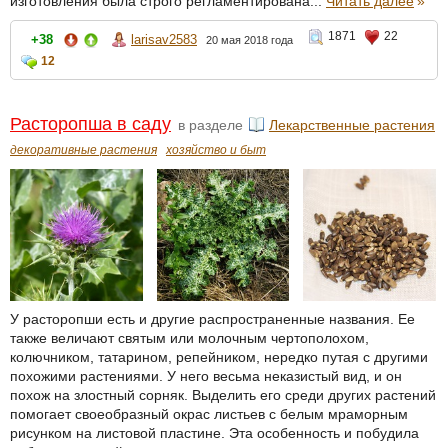
изготовления была строго регламентирована...
Читать далее
»
1871
22
+38
larisav2583
20 мая 2018 года
12
Расторопша в саду
в разделе
Лекарственные растения
декоративные растения
хозяйство и быт
У расторопши есть и другие распространенные названия. Ее
также величают святым или молочным чертополохом,
колючником, татарином, репейником, нередко путая с другими
похожими растениями. У него весьма неказистый вид, и он
похож на злостный сорняк. Выделить его среди других растений
помогает своеобразный окрас листьев с белым мраморным
рисунком на листовой пластине. Эта особенность и побудила