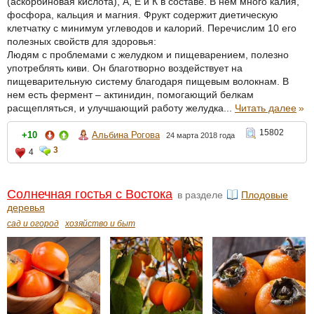
(аскорбиновая кислота), А, Е и К в составе. В нем много калия,
фосфора, кальция и магния. Фрукт содержит диетическую
клетчатку с минимум углеводов и калорий. Перечислим 10 его
полезных свойств для здоровья:
Людям с проблемами с желудком и пищеварением, полезно
употреблять киви. Он благотворно воздействует на
пищеварительную систему благодаря пищевым волокнам. В
нем есть фермент – актинидин, помогающий белкам
расщепляться, и улучшающий работу желудка...
Читать далее
»
15802
+10
Альбина Рогова
24 марта 2018 года
3
4
Солнечная гостья с Востока
в разделе
Плодовые
деревья
сад и огород
хозяйство и быт