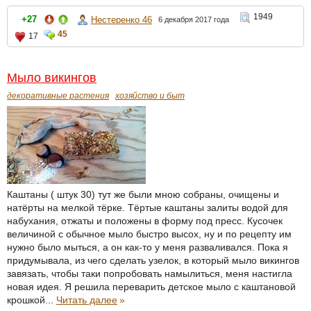
1949
+27
Нестеренко 46
6 декабря 2017 года
45
17
Мыло викингов
декоративные растения
хозяйство и быт
Каштаны ( штук 30) тут же были мною собраны, очищены и
натёрты на мелкой тёрке. Тёртые каштаны залиты водой для
набухания, отжаты и положены в форму под пресс. Кусочек
величиной с обычное мыло быстро высох, ну и по рецепту им
нужно было мыться, а он как-то у меня разваливался. Пока я
придумывала, из чего сделать узелок, в который мыло викингов
завязать, чтобы таки попробовать намылиться, меня настигла
новая идея. Я решила переварить детское мыло с каштановой
крошкой...
Читать далее
»