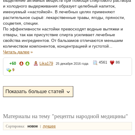
Выделение активных веществ при помощи спиртового раствора
и холодного выдерживания образует целебный напиток,
именуемый «настойкой». В лечебных целях применяют
растительное сырьё: лекарственные травы, ягоды, пряности,
соцветия, специи.
По эффективности настойки превосходят водные вытяжки и
отвары, так как присутствие спирта усиливает лечебные
свойства ингредиентов. От бальзамов отличаются меньшим
количеством компонентов, концентрацией и густотой...
Читать далее
»
4561
86
+60
Lika179
25 декабря 2016 года
9
Материалы на тему "рецепты народной медицины"
Сортировка:
|
новое
лучшее