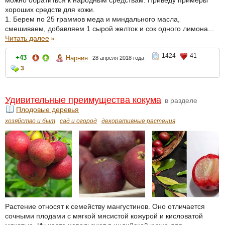
можно обратиться к народным средствам. Приведу примеры
хороших средств для кожи.
1. Берем по 25 граммов меда и миндального масла,
смешиваем, добавляем 1 сырой желток и сок одного лимона...
Читать далее
»
1424
41
+43
Нарния
28 апреля 2018 года
3
Удивительные преимущества кокума
в разделе
Плодовые деревья
хозяйство и быт
сад и огород
декоративные растения
Растение относят к семейству мангустинов. Оно отличается
сочными плодами с мягкой мясистой кожурой и кисловатой