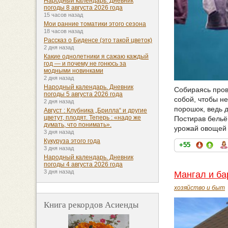
Народный календарь. Дневник
погоды 8 августа 2026 года
15 часов назад
Мои ранние томатики этого сезона
18 часов назад
Рассказ о Биденсе (это такой цветок)
2 дня назад
Какие однолетники я сажаю каждый
год — и почему не гонюсь за
модными новинками
2 дня назад
Народный календарь. Дневник
Собираясь пров
погоды 5 августа 2026 года
собой, чтобы не
2 дня назад
порошок, ведь 
Август : Клубника „Брилла“ и другие
цветут, плодят. Теперь : «надо же
Постирав бельё
думать, что понимать».
урожай овощей 
3 дня назад
Кукуруза этого года
+55
3 дня назад
Народный календарь. Дневник
погоды 4 августа 2026 года
3 дня назад
Мангал и ба
хозяйство и быт
Книга рекордов Асиенды