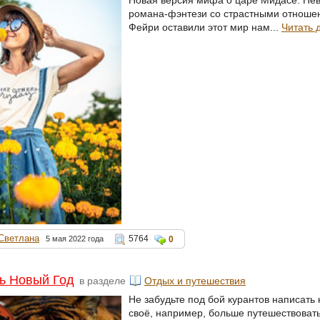
Новая версия мифа о царе Мидасе. Нев
романа-фэнтези со страстными отноше
Фейри оставили этот мир нам...
Читать 
Светлана
5764
5 мая 2022 года
0
ть Новый Год
в разделе
Отдых и путешествия
Не забудьте под бой курантов написать
своё, например, больше путешествовать