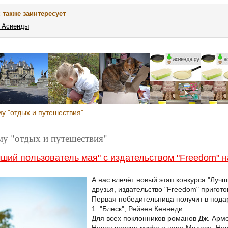
 также заинтересует
в Асиенды
му "отдых и путешествия"
му "отдых и путешествия"
чший пользователь мая" с издательством "Freedom" 
А нас влечёт новый этап конкурса "Луч
друзья, издательство "Freedom" пригот
Первая победительница получит в подар
1. "Блеск", Рейвен Кеннеди.
Для всех поклонников романов Дж. Арм