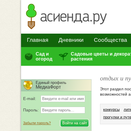
Главная
Дневники
Сообщества
Сад и
Садовые цветы и декор
огород
растения
отдых и п
Единый профиль
МедиаФорт
Этот раздел по
возможностей а
E-mail:
конкурсы
лит
Пароль:
прогулки и пут
Забыли пароль?