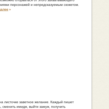
озможно оторваться от этого захватывающего
ниями персонажей и непредсказуемым сюжетом.
далее
»
 на листочке заветное желание. Каждый пишет
, сменить имидж, выйти замуж, получить