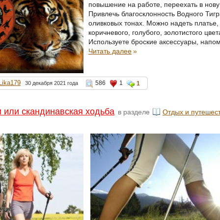
повышение на работе, переехать в новую 
Привлечь благосклонность Водного Тигр
оливковых тонах. Можно надеть платье
коричневого, голубого, золотистого цвет
Используете броские аксессуары, напом
Читать далее
»
Lika179
586
1
30 декабря 2021 года
1
и или скандинавская ходьба
в разделе
Отдых и путешес