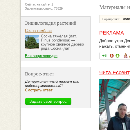
Сейчас на сайте: 1
Материалы н
Зарегистрировано: 78829
Сортировка:
нов
Энциклопедия растений
Сосна тяжёлая
РЕКЛАМА
Сосна тяжёлая (лат.
Pinus ponderosa) —
Доброе утро Дев
крупное хвойное дерево
нажать, отмени
рода Сосна (лат.
+6
Вся энциклопедия
Чита-Ессент
Вопрос-ответ
Детерминантный томат или
индетерминантный?
Смотреть ответ