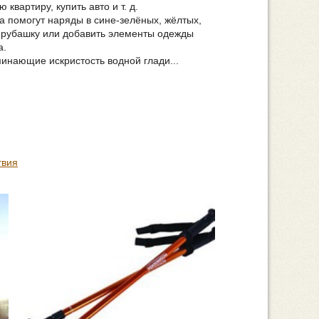
квартиру, купить авто и т. д.
а помогут наряды в сине-зелёных, жёлтых,
, рубашку или добавить элементы одежды
а.
инающие искристость водной глади...
твия