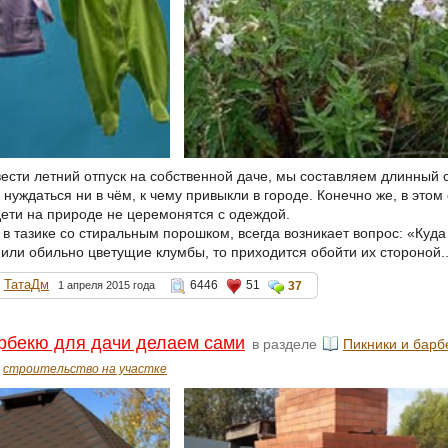
ести летний отпуск на собственной даче, мы составляем длинный 
 нуждаться ни в чём, к чему привыкли в городе. Конечно же, в это
дети на природе не церемонятся с одеждой.
 в тазике со стиральным порошком, всегда возникает вопрос: «Куд
или обильно цветущие клумбы, то приходится обойти их стороной.
ТатаДм
6446
51
1 апреля 2015 года
37
рбекю для дачи делаем сами
в разделе
Пикники и барб
строительство на участке