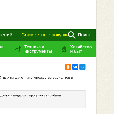
тений
Совместные покупки
Поиск
на
Техника и
Хозяйство
инструменты
и быт
Отдых на даче – это множество вариантов и
здники и подарки
прогулка за грибами