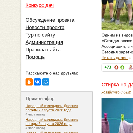
Конкурс дач
Обсуждение проекта
Новости проекта
Тур по сайту
Одним из видов
«Скандинавская
Администрация
Ассоциация, в к
Правила сайта
Сегодня зареги
Помощь
Читать далее
»
+73
Расскажите о нас друзьям:
Стирка на д
хозяйство и быт
Прямой эфир
Народный календарь. Дневник
погоды 7 августа 2026 года
4 часа назад
Народный календарь. Дневник
погоды 6 августа 2026 года
4 часа назад