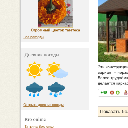
Огромный цветок тагетеса
Все рекорды
Дневник погоды
Эти конструкци
вариант – нерж
Более трудоёмк
делается карка
+49
Открыть дневник погоды
Кто online
Татьяна Векленко