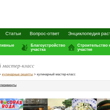
Статьи
Вопрос-ответ
Энциклопедия рас
ативные
Благоустройство
Строительство 
участка
участке
й мастер-класс
>
кулинарные рецепты
> кулинарный мастер-класс
сперименты