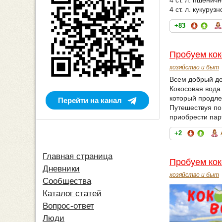
4 ст. л. кукурузн
+83
Пробуем кок
хозяйство и быт
Всем добрый де
Кокосовая вода
который продлев
Перейти на канал
Путешествуя п
приобрести парт
+2
Главная страница
Пробуем кок
Дневники
хозяйство и быт
Сообщества
Каталог статей
Вопрос-ответ
Люди