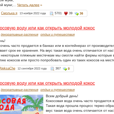
ой муки;...
Читать далее
»
Смолька я
5701
39
13 ноября 2022 года
36
осовую воду или как открыть молодой кокос
декоративные растения
отдых и путешествия
нь!
 очень часто продается в банках или в контейнерах от производит
ает срок ее хранения. На вкус такая вода очень отличается от на
о некоторым пляжным местечкам мы смогли найти фермы которые 
ию кокосов или просто попробовать один из таких кокосов на месте
AleksaChe
367
12 сентября 2022 года
0
осовую воду или как открыть молодой кокос
декоративные растения
отдых и путешествия
Всем добрый день!
Кокосовая вода очень часто продается в
Такая вода прошла процесс термо-обра
вкус такая вода очень отличается от на