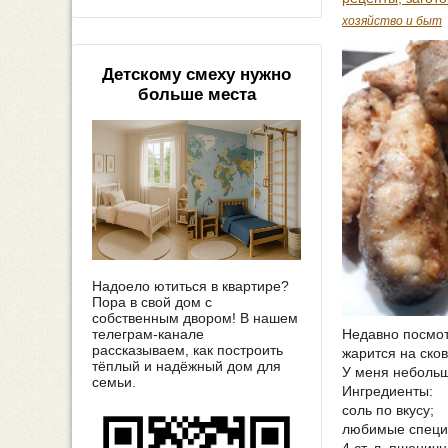
хозяйство и быт
Детскому смеху нужно
больше места
Надоело ютиться в квартире?
Пора в свой дом с
собственным двором! В нашем
телеграм-канале
Недавно посмотр
рассказываем, как построить
жарится на сков
тёплый и надёжный дом для
У меня небольш
семьи.
Ингредиенты:
соль по вкусу;
любимые специи 
4 ст. л. пшенич