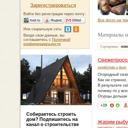
Зарегистрироваться
Войти без регистрации через почту:
Все фото на те
mail.ru
Яндекс
GMail
Или социальную сеть:
Материалы н
Вводя свои данные, вы
соглашаетесь с
Политикой
конфиденциальности
Сортировка:
нов
Свежепросо
хозяйство и быт
Огородный сезо
Как ни странно,
В результате с
почему-то у вс
Огурцы дольше 
+19
Собираетесь строить
дом? Подпишитесь на
Жарим рыбу 
канал о строительстве
рецепты, загото