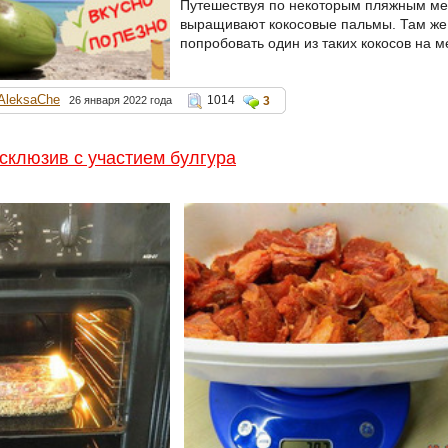
Путешествуя по некоторым пляжным ме
выращивают кокосовые пальмы. Там же 
попробовать один из таких кокосов на м
AleksaChe
1014
26 января 2022 года
3
склюзив с участием булгура