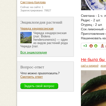
Светлана Каялова
Сейчас на сайте: 1
Зарегистрировано: 78827
Сметана - 1 ч. л
Редис - 2 шт.
Энциклопедия растений
Огурец - 2 шт.
Череда хендерсонская
Сок лимонный - 1
Череда хендерсонская
Приготовление 
(лат. Bidens
Нашинковать кап
hendersonensis) — один
из видов растений рода
+3
Череда (лат.
Вся энциклопедия
Не было бы 
сад и огород
хоз
Вопрос-ответ
Что можно приготовить?
Смотреть ответ