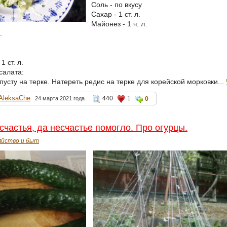
Соль - по вкусу
Сахар - 1 ст. л.
Майонез - 1 ч. л.
.
 ст. л.
салата:
усту на терке. Натереть редис на терке для корейской морковки...
AleksaChe
440
1
24 марта 2021 года
0
счастья, да несчастье помогло. Про огурцы.
яйство и быт