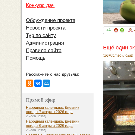
Конкурс дач
Обсуждение проекта
Новости проекта
+4
Тур по сайту
Администрация
Ещё один эк
Правила сайта
хозяйство и быт
Помощь
Расскажите о нас друзьям:
Прямой эфир
Народный календарь. Дневник
погоды 7 августа 2026 года
2 часа назад
Народный календарь. Дневник
погоды 6 августа 2026 года
2 часа назад