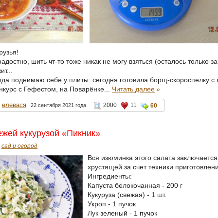
рузья!
адостно, шить чт-то тоже никак не могу взяться (осталось только з
т...
гда поднимаю себе у плиты: сегодня готовила борщ-скороспелку с
нкурс с Гефестом, на Поварёнке...
Читать далее
»
елевася
2000
11
22 сентября 2021 года
60
ежей кукурузой «Пикник»
сад и огород
Вся изюминка этого салата заключается 
хрустящей за счет техники приготовлени
Ингредиенты:
Капуста белокочанная - 200 г
Кукуруза (свежая) - 1 шт.
Укроп - 1 пучок
Лук зеленый - 1 пучок