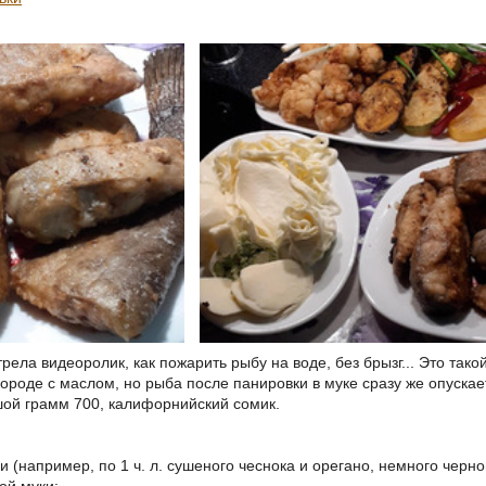
ела видеоролик, как пожарить рыбу на воде, без брызг... Это так
ороде с маслом, но рыба после панировки в муке сразу же опускае
ой грамм 700, калифорнийский сомик.
(например, по 1 ч. л. сушеного чеснока и орегано, немного черног
ной муки;