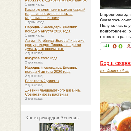
Рассказ о Биденсе (это такой цветок)
1 день назад
Какие однолетники я сажаю каждый
год — и почему не гонюсь за
В предновогодн
модными новинками
Оказалось сочет
1 день назад
Получилось случ
Народный календарь. Дневник
подготовлено, о
погоды 5 августа 2026 года
1 день назад
готовлю в разн
Август : Клубника „Брилла“ и другие
цветут, плодят. Теперь : «надо же
+41
думать, что понимать».
2 дня назад
Кукуруза этого года
Борщ скорос
2 дня назад
Народный календарь. Дневник
хозяйство и быт
погоды 4 августа 2026 года
2 дня назад
Болотистый участок
2 дня назад
Дневник ландшафтного дизайна.
Совместимость растений
2 дня назад
Книга рекордов Асиенды