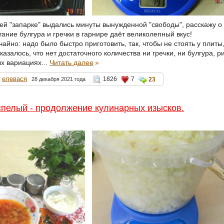
ей "запарке" выдались минуты вынужденной "свободы", расскажу о
ание булгура и гречки в гарнире даёт великолепный вкус!
айно: надо было быстро приготовить, так, чтобы не стоять у плиты, т
казалось, что нет достаточного количества ни гречки, ни булгура, р
ых вариациях...
Читать далее
»
елевася
1826
7
28 декабря 2021 года
23
пелый - продолжение кулинарных изысков.