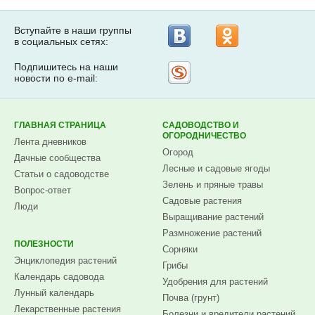
Вступайте в наши группы
в социальных сетях:
Подпишитесь на наши
Рассылка
новости по e-mail:
на
Subscribe.ru
ГЛАВНАЯ СТРАНИЦА
САДОВОДСТВО И
ОГОРОДНИЧЕСТВО
Лента дневников
Огород
Дачные сообщества
Лесные и садовые ягоды
Статьи о садоводстве
Зелень и пряные травы
Вопрос-ответ
Садовые растения
Люди
Выращивание растений
Размножение растений
ПОЛЕЗНОСТИ
Сорняки
Энциклопедия растений
Грибы
Календарь садовода
Удобрения для растений
Лунный календарь
Почва (грунт)
Лекарственные растения
Болезни и вредители растений