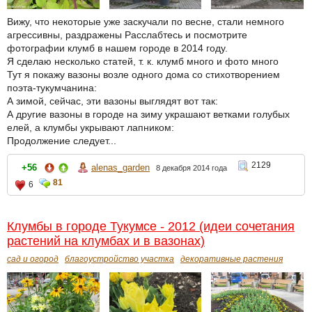
Вижу, что некоторые уже заскучали по весне, стали немного
агрессивны, раздражены Расслабтесь и посмотрите
фотографии клумб в нашем городе в 2014 году.
Я сделаю несколько статей, т. к. клумб много и фото много
Тут я покажу вазоны возле одного дома со стихотворением
поэта-тукумчанина:
А зимой, сейчас, эти вазоны выглядят вот так:
А другие вазоны в городе на зиму украшают ветками голубых
елей, а клумбы укрывают лапником:
Продолжение следует...
2129
+56
alenas_garden
8 декабря 2014 года
81
6
Клумбы в городе Тукумсе - 2012 (идеи сочетания
растений на клумбах и в вазонах)
сад и огород
благоустройство участка
декоративные растения