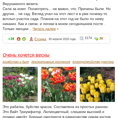
Верушкиного визита.
Села за комп. Посмотреть... не важно, что. Причины были. Но
другие... не сад. Взгляд упал на этот лист и в уме почему-то
всплыл участок сада. Планов на этот год не было по нему
никаких. Как и связи, и логики в моем сегодняшнем посте .
Только эмоции...
Читать далее
»
1174
30
+34
Елэнка
30 апреля 2020 года
Очень хочется весны
хозяйство и быт
декоративные растения
благоустройство участка
Это рабатка, буйство красок. Составлена из простых ранних.
Это Вайт Триумфатор. Лилиецветный, слишком высокий и
поздно цветёт. Хорошо смотрится в одиночестве среди кустов,