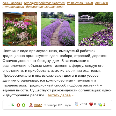
сад и огород
благоустройство участка
хозяйство и быт
отдых и
путешествия
декоративные растения
Цветник в виде прямоугольника, именуемый рабаткой,
традиционно организуется вдоль забора, строений, дорожек.
Отлично дополняет беседку, дом. В зависимости от
расположения объекта может изменять форму, следуя его
очертаниям, и приобретать извилистые линии окантовки.
Профессионалы в них высаживают цветы в виде узоров,
дачники ограничиваются компоновочными группами и
параллелями. Традиционный способ подбора растений –
единая высота. Существуют разновидности организации: одно-
и двусторонние рабатки...
Читать далее
»
2523
8
1
+16
Аюта
3 октября 2015 года