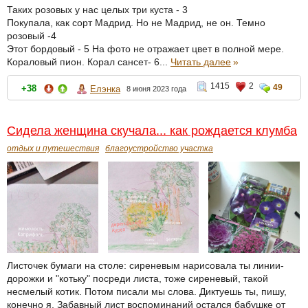
Таких розовых у нас целых три куста - 3
Покупала, как сорт Мадрид. Но не Мадрид, не он. Темно
розовый -4
Этот бордовый - 5 На фото не отражает цвет в полной мере.
Кораловый пион. Корал сансет- 6...
Читать далее
»
1415
2
49
+38
Елэнка
8 июня 2023 года
Сидела женщина скучала... как рождается клумба
отдых и путешествия
благоустройство участка
Листочек бумаги на столе: сиреневым нарисовала ты линии-
дорожки и "котьку" посреди листа, тоже сиреневый, такой
несмелый котик. Потом писали мы слова. Диктуешь ты, пишу,
конечно я. Забавный лист воспоминаний остался бабушке от