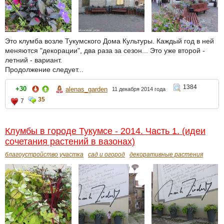
Это клумба возле Тукумского Дома Культуры. Каждый год в ней
меняются "декорации", два раза за сезон... Это уже второй -
летний - вариант.
Продолжение следует...
1384
+30
alenas_garden
11 декабря 2014 года
35
7
Клумбы в городе Тукумсе - 2014. Часть 1. (идеи
сочетания растений в вазонах)
благоустройство участка
сад и огород
декоративные растения