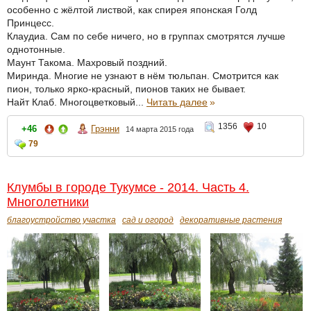
особенно с жёлтой листвой, как спирея японская Голд
Принцесс.
Клаудиа. Сам по себе ничего, но в группах смотрятся лучше
однотонные.
Маунт Такома. Махровый поздний.
Миринда. Многие не узнают в нём тюльпан. Смотрится как
пион, только ярко-красный, пионов таких не бывает.
Найт Клаб. Многоцветковый...
Читать далее
»
1356
10
+46
Грэнни
14 марта 2015 года
79
Клумбы в городе Тукумсе - 2014. Часть 4.
Многолетники
благоустройство участка
сад и огород
декоративные растения