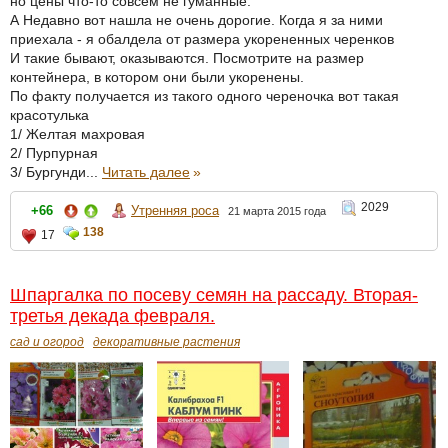
но цены что-то совсем не гуманные.
А Недавно вот нашла не очень дорогие. Когда я за ними
приехала - я обалдела от размера укорененных черенков
И такие бывают, оказываются. Посмотрите на размер
контейнера, в котором они были укоренены.
По факту получается из такого одного череночка вот такая
красотулька
1/ Желтая махровая
2/ Пурпурная
3/ Бургунди...
Читать далее
»
2029
+66
Утренняя роса
21 марта 2015 года
138
17
Шпаргалка по посеву семян на рассаду. Вторая-
третья декада февраля.
сад и огород
декоративные растения