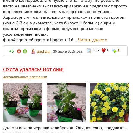
именно калибрахоа. Это нужно знать, потому что довольно
часто на цветочных выставках-ярмарках ее предлагают просто
под названием «ампельная мелкоцветковая петуния».
Характерными отличительными признаками являются цветок
(чаще 2-3 см в диаметре, хотя бывает и больше) с ярким
желтым горлышком в форме полумесяца и мелкие
узколанцетные листья.
фото4jpgфото6jpgфото1jpgфото 16...
Читать далее
»
335
6
3
+6
beshara
30 марта 2015 года
Охота удалась! Вот они!
декоративные растения
Долго я искала черенки калибрахоа. Они, конечно, продаются,