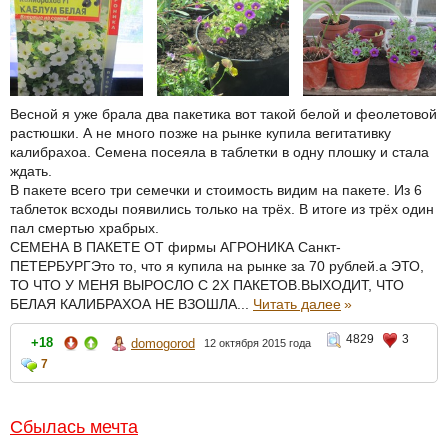
Весной я уже брала два пакетика вот такой белой и феолетовой
растюшки. А не много позже на рынке купила вегитативку
калибрахоа. Семена посеяла в таблетки в одну плошку и стала
ждать.
В пакете всего три семечки и стоимость видим на пакете. Из 6
таблеток всходы появились только на трёх. В итоге из трёх один
пал смертью храбрых.
СЕМЕНА В ПАКЕТЕ ОТ фирмы АГРОНИКА Санкт-
ПЕТЕРБУРГЭто то, что я купила на рынке за 70 рублей.а ЭТО,
ТО ЧТО У МЕНЯ ВЫРОСЛО С 2Х ПАКЕТОВ.ВЫХОДИТ, ЧТО
БЕЛАЯ КАЛИБРАХОА НЕ ВЗОШЛА...
Читать далее
»
4829
3
+18
domogorod
12 октября 2015 года
7
Сбылась мечта