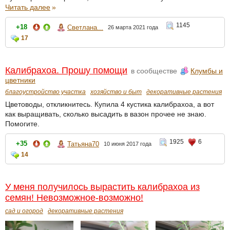
Читать далее
»
1145
+18
Светлана...
26 марта 2021 года
17
Калибрахоа. Прошу помощи
в сообществе
Клумбы и
цветники
благоустройство участка
хозяйство и быт
декоративные растения
Цветоводы, откликнитесь. Купила 4 кустика калибрахоа, а вот
как выращивать, сколько высадить в вазон прочее не знаю.
Помогите.
1925
6
+35
Татьяна70
10 июня 2017 года
14
У меня получилось вырастить калибрахоа из
семян! Невозможное-возможно!
сад и огород
декоративные растения