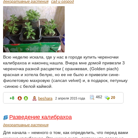
декоративные растения
сад и огород
Всю неделю искала, где у нас в городе купить череночки
калибрахоа и наконец нашла. Вчера мне домой привезли 3
череночка разной расцветки ( оранжевая, (Golden piach)
красная и хотела белую, но ее не было и привезли сине-
фиолетовую махровую (cancan velvet) и, в подарок, петуньку
-синюю с белой каймой.
462
20
+8
beshara
2 апреля 2015 года
Разведение калибрахоа
декоративные растения
Для начала – немного о том, как определить, что перед вами