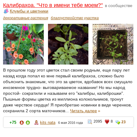
Калибрахоа. "Что в имени тебе моем?"
в сообществе
Клумбы и цветники
декоративные растения
благоустройство участка
В прошлом году этот цветок стал своим родным, еще пару лет
назад когда попал ко мне первый калибрахоа, сложно было
объяснить знакомым, что это за цветок, вдобавок всех смущало
иноземное трудно- выговариваемое название! Но мы народ
простой- сократили и называем его "калибры, калиброшки".
Пышные формы цветка из миллиона колокольчиков, тронут
даже черствое сердце! Я приобретаю новинки в виде черенков,
сохранила 2 сорта маточников...
Читать далее
»
2095
8
23
+75
kits nata
6 мая 2016 года