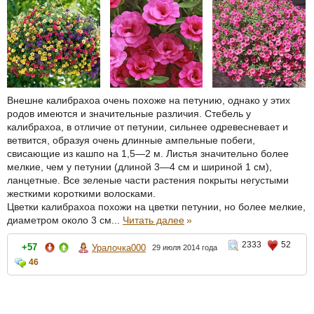
Внешне калибрахоа очень похоже на петунию, однако у этих
родов имеются и значительные различия. Стебель у
калибрахоа, в отличие от петунии, сильнее одревесневает и
ветвится, образуя очень длинные ампельные побеги,
свисающие из кашпо на 1,5—2 м. Листья значительно более
мелкие, чем у петунии (длиной 3—4 см и шириной 1 см),
ланцетные. Все зеленые части растения покрыты негустыми
жесткими короткими волосками.
Цветки калибрахоа похожи на цветки петунии, но более мелкие,
диаметром около 3 см...
Читать далее
»
2333
52
+57
Уралочка000
29 июля 2014 года
46