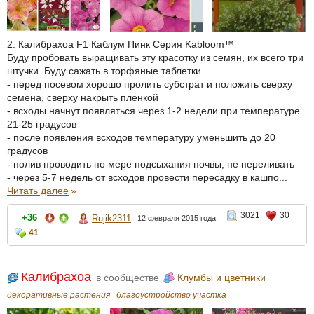
2. Калибрахоа F1 Каблум Пинк Серия Kabloom™
Буду пробовать выращивать эту красотку из семян, их всего три
штучки. Буду сажать в торфяные таблетки.
- перед посевом хорошо пролить субстрат и положить сверху
семена, сверху накрыть пленкой
- всходы начнут появляться через 1-2 недели при температуре
21-25 градусов
- после появления всходов температуру уменьшить до 20
градусов
- полив проводить по мере подсыхания почвы, не переливать
- через 5-7 недель от всходов провести пересадку в кашпо...
Читать далее
»
3021
30
+36
Rujik2311
12 февраля 2015 года
41
Калибрахоа
в сообществе
Клумбы и цветники
декоративные растения
благоустройство участка