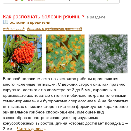
Как распознать болезни рябины?
в разделе
Болезни и вредители
сад и огород
болезни и вредители растений
В первой половине лета на листочках рябины проявляются
многочисленные пятнышки. С верхних сторон они, как правило,
округлые, достигают в диаметре от 2 до 5 мм, окрашены в
оранжевато-желтоватые оттенки и обильно покрыты точечными
темно-коричневыми бугорочками спермогониев. А на беловатых
пятнышках с нижних сторон листиков формируется характерное
эцидиальное грибное спороношение, имеющее вид
звездообразно растрескивающихся причудливых
конусообразных выростов, длина которых достигает порядка 1 –
2 мм...
Читать далее
»