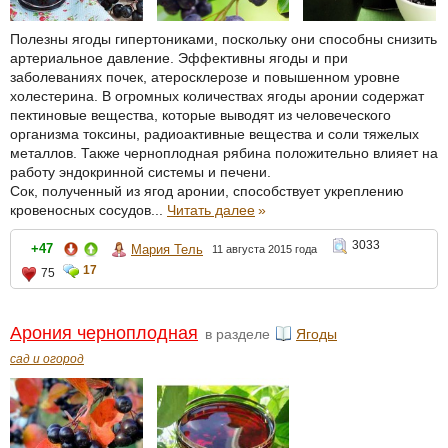
Полезны ягоды гипертониками, поскольку они способны снизить
артериальное давление. Эффективны ягоды и при
заболеваниях почек, атеросклерозе и повышенном уровне
холестерина. В огромных количествах ягоды аронии содержат
пектиновые вещества, которые выводят из человеческого
организма токсины, радиоактивные вещества и соли тяжелых
металлов. Также черноплодная рябина положительно влияет на
работу эндокринной системы и печени.
Сок, полученный из ягод аронии, способствует укреплению
кровеносных сосудов...
Читать далее
»
3033
+47
Мария Тель
11 августа 2015 года
17
75
Арония черноплодная
в разделе
Ягоды
сад и огород