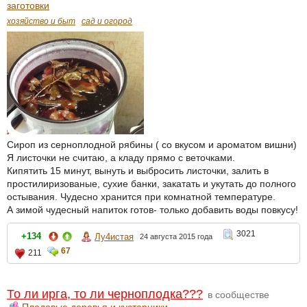
заготовки
хозяйство и быт
сад и огород
Сироп из серноплодной рябины ( со вкусом и ароматом вишни)
Я листочки не считаю, а кладу прямо с веточками.
Кипятить 15 минут, вынуть и выбросить листочки, залить в
простилиризованые, сухие банки, закатать и укутать до полного
остывания. Чудесно хранится при комнатной температуре.
А зимой чудесный напиток готов- только добавить воды повкусу!
3021
+134
Лу4истая
24 августа 2015 года
67
211
То ли ирга, то ли черноплодка???
в сообществе