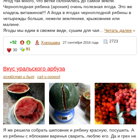
Ягод так много, что ветки склонились до самой земли.
Черноплодная рябина (арония) очень полезная ягода. Это же
кладезь витаминов!!! А йода в ягодах черноплодной рябины в
четырежды больше, нежели землянике, крыжовнике или
малине.
Ягоды мы едим в свежем виде, сушим для чая...
Читать далее
»
2723
+92
Хорошава
27 сентября 2016 года
91
30
Вкус уральского арбуза
хозяйство и быт
сад и огород
Я же решила собрать шиповник и рябину красную, посушить. А
из рябины с яблоками варенья сварить, люблю его. Да и грех не