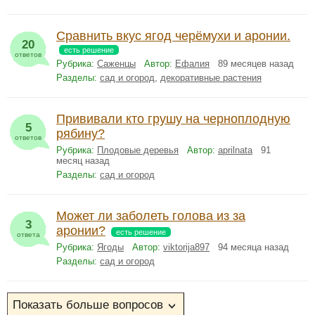
Сравнить вкус ягод черёмухи и аронии.
20
есть решение
ответов
Рубрика:
Саженцы
Автор:
Ефалия
89 месяцев назад
Разделы:
сад и огород
,
декоративные растения
Прививали кто грушу на черноплодную
5
рябину?
ответов
Рубрика:
Плодовые деревья
Автор:
aprilnata
91
месяц назад
Разделы:
сад и огород
Может ли заболеть голова из за
3
аронии?
есть решение
ответа
Рубрика:
Ягоды
Автор:
viktorija897
94 месяца назад
Разделы:
сад и огород