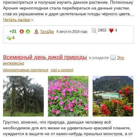
присмотреться и получше изучить данное растение. Потихоньку
Арония черноплодная стала перебираться на дачные участки,
став их украшением и даря целительные плоды чёрного цвета...
Читать далее
»
1902
4
+21
ТатаДм
6 августа 2018 года
6
Всемирный день дикой природы
в разделе
Это
интересно
декоративные растения
сад и огород
Грустно, конечно, что природа, дающая человеку всё
необходимое для его жизни на удивительно красивой планете,
нуждается в защите не от каких-нибудь пришлых монстров, а от