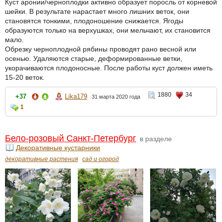
Куст аронии/черноплодки активно образует поросль от корневой
шейки. В результате нарастает много лишних веток, они
становятся тонкими, плодоношение снижается. Ягоды
образуются только на верхушках, они мельчают, их становится
мало.
Обрезку черноплодной рябины проводят рано весной или
осенью. Удаляются старые, деформированные ветки,
укорачиваются плодоносные. После работы куст должен иметь
15-20 веток.
1880
34
+37
Lika179
31 марта 2020 года
1
Бело-розовый Санкт-Петербург
в разделе
Декоративные кустарники
декоративные растения
сад и огород