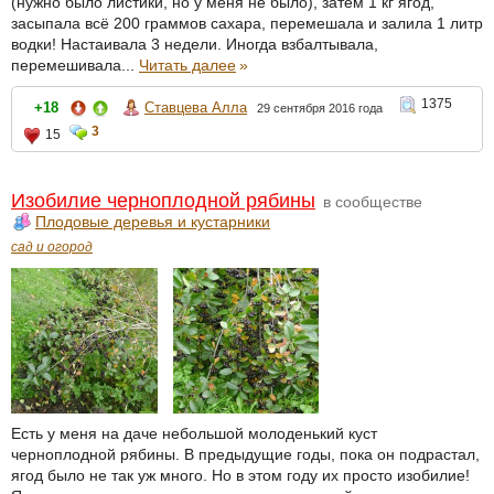
(нужно было листики, но у меня не было), затем 1 кг ягод,
засыпала всё 200 граммов сахара, перемешала и залила 1 литр
водки! Настаивала 3 недели. Иногда взбалтывала,
перемешивала...
Читать далее
»
1375
+18
Ставцева Алла
29 сентября 2016 года
3
15
Изобилие черноплодной рябины
в сообществе
Плодовые деревья и кустарники
сад и огород
Есть у меня на даче небольшой молоденький куст
черноплодной рябины. В предыдущие годы, пока он подрастал,
ягод было не так уж много. Но в этом году их просто изобилие!