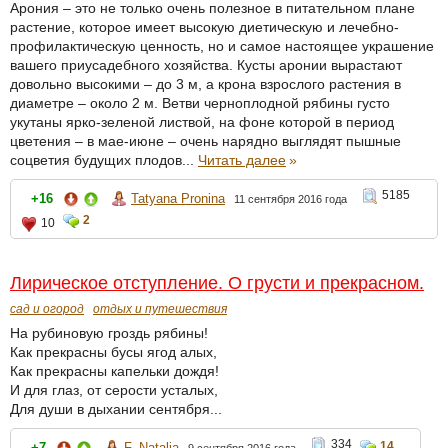
Арония – это не только очень полезное в питательном плане
растение, которое имеет высокую диетическую и лечебно-
профилактическую ценность, но и самое настоящее украшение
вашего приусадебного хозяйства. Кусты аронии вырастают
довольно высокими – до 3 м, а крона взрослого растения в
диаметре – около 2 м. Ветви черноплодной рябины густо
укутаны ярко-зеленой листвой, на фоне которой в период
цветения – в мае-июне – очень нарядно выглядят пышные
соцветия будущих плодов...
Читать далее
»
5185
+16
Tatyana Pronina
11 сентября 2016 года
2
10
Лирическое отступление. О грусти и прекрасном.
сад и огород
отдых и путешествия
На рубиновую гроздь рябины!
Как прекрасны бусы ягод алых,
Как прекрасны капельки дождя!
И для глаз, от серости усталых,
Для души в дыхании сентября...
334
14
+7
F_Natalia
9 сентября 2016 года