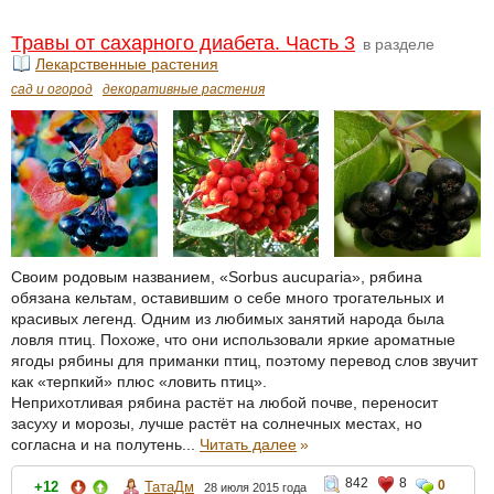
Травы от сахарного диабета. Часть 3
в разделе
Лекарственные растения
сад и огород
декоративные растения
Своим родовым названием, «Sorbus aucuparia», рябина
обязана кельтам, оставившим о себе много трогательных и
красивых легенд. Одним из любимых занятий народа была
ловля птиц. Похоже, что они использовали яркие ароматные
ягоды рябины для приманки птиц, поэтому перевод слов звучит
как «терпкий» плюс «ловить птиц».
Неприхотливая рябина растёт на любой почве, переносит
засуху и морозы, лучше растёт на солнечных местах, но
согласна и на полутень...
Читать далее
»
842
8
0
+12
ТатаДм
28 июля 2015 года