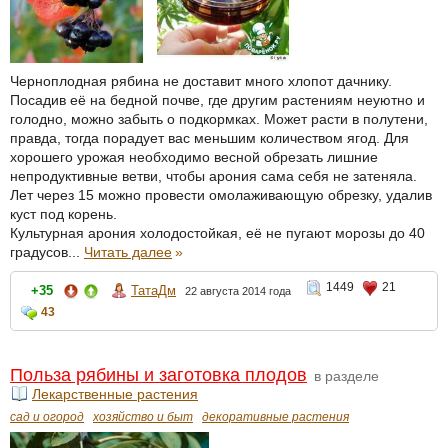
Черноплодная рябина не доставит много хлопот дачнику.
Посадив её на бедной почве, где другим растениям неуютно и
голодно, можно забыть о подкормках. Может расти в полутени,
правда, тогда порадует вас меньшим количеством ягод. Для
хорошего урожая необходимо весной обрезать лишние
непродуктивные ветви, чтобы арония сама себя не затеняла.
Лет через 15 можно провести омолаживающую обрезку, удалив
куст под корень.
Культурная арония холодостойкая, её не пугают морозы до 40
градусов...
Читать далее
»
1449
21
+35
ТатаДм
22 августа 2014 года
43
Польза рябины и заготовка плодов
в разделе
Лекарственные растения
сад и огород
хозяйство и быт
декоративные растения