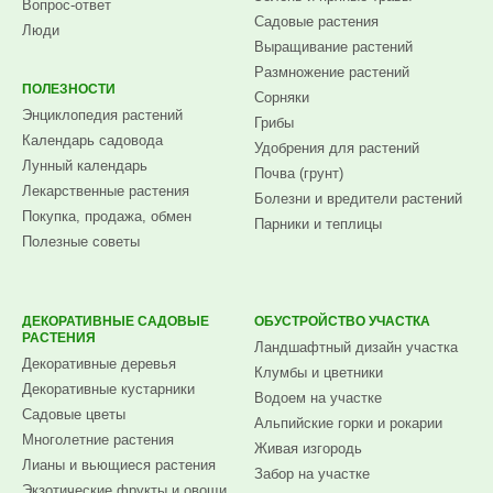
Вопрос-ответ
Садовые растения
Люди
Выращивание растений
Размножение растений
ПОЛЕЗНОСТИ
Сорняки
Энциклопедия растений
Грибы
Календарь садовода
Удобрения для растений
Лунный календарь
Почва (грунт)
Лекарственные растения
Болезни и вредители растений
Покупка, продажа, обмен
Парники и теплицы
Полезные советы
ДЕКОРАТИВНЫЕ САДОВЫЕ
ОБУСТРОЙСТВО УЧАСТКА
РАСТЕНИЯ
Ландшафтный дизайн участка
Декоративные деревья
Клумбы и цветники
Декоративные кустарники
Водоем на участке
Садовые цветы
Альпийские горки и рокарии
Многолетние растения
Живая изгородь
Лианы и вьющиеся растения
Забор на участке
Экзотические фрукты и овощи