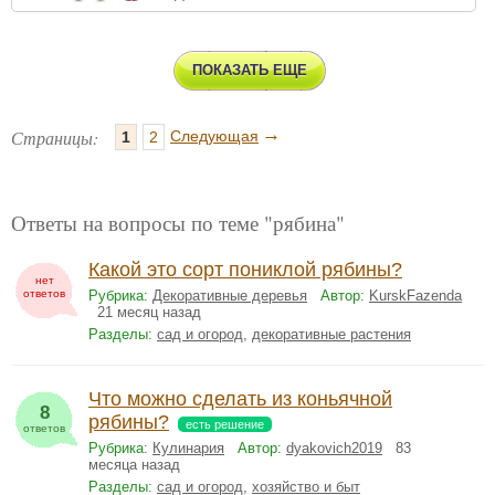
ПОКАЗАТЬ ЕЩЕ
→
Страницы:
Следующая
1
2
Ответы на вопросы по теме "рябина"
Какой это сорт пониклой рябины?
нет
ответов
Рубрика:
Декоративные деревья
Автор:
KurskFazenda
21 месяц назад
Разделы:
сад и огород
,
декоративные растения
Что можно сделать из коньячной
8
рябины?
есть решение
ответов
Рубрика:
Кулинария
Автор:
dyakovich2019
83
месяца назад
Разделы:
сад и огород
,
хозяйство и быт