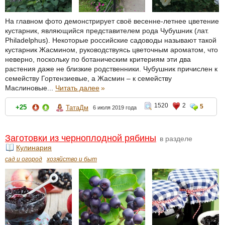
На главном фото демонстрирует своё весенне-летнее цветение
кустарник, являющийся представителем рода Чубушник (лат.
Philadelphus). Некоторые российские садоводы называют такой
кустарник Жасмином, руководствуясь цветочным ароматом, что
неверно, поскольку по ботаническим критериям эти два
растения даже не близкие родственники. Чубушник причислен к
семейству Гортензиевые, а Жасмин – к семейству
Маслиновые...
Читать далее
»
1520
2
5
+25
ТатаДм
6 июля 2019 года
Заготовки из черноплодной рябины
в разделе
Кулинария
сад и огород
хозяйство и быт