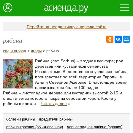
Перейти на неадаптивную версию сайта
рябина
сад и огород
>
ягоды
> рябина
Рябина (лат. Sorbus) – ягодная культура; род
деревьев или кустарников семейства
Розоцветные. В естественных условиях рябина
произрастает по всей территории Европы, в
Азии и Северной Америке. В настоящее время
насчитывается более 100 видов.
Рябина – листопадное дерево или кустарник высотой 2-15 м,
ствол и ветви которого покрыты сероватой корой. Крона у
рябины широкая...
Читать далее
»
болезни рябины
вредители рябины
рябина красная (обыкновенная)
черноплодная рябина (арония)