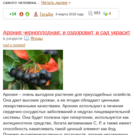
самого человека...
Читать далее
»
693
4
+14
ТатаДм
6 марта 2018 года
Арония черноплодная: и оздоровит, и сад украсит
в разделе
Ягоды
сад и огород
Арония – очень выгодное растение для приусадебных хозяйств.
Она дает высокие урожаи, а ее ягодки обладают ценными
лекарственными качествами. Аронию используют в лечении
сердечно-сосудистых заболеваний и недугах пищеварительной
системы. Она будет полезна при гипертонии, используется как
антицинготное средство, богата витаминами С, Р, а также имеет
способность накапливать такой ценный элемент как йод.
Помимо вышеперечисленных достоинств, арония несомненно