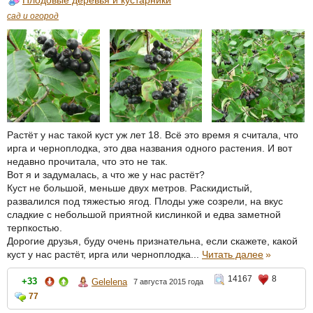
Плодовые деревья и кустарники
сад и огород
Растёт у нас такой куст уж лет 18. Всё это время я считала, что
ирга и черноплодка, это два названия одного растения. И вот
недавно прочитала, что это не так.
Вот я и задумалась, а что же у нас растёт?
Куст не большой, меньше двух метров. Раскидистый,
развалился под тяжестью ягод. Плоды уже созрели, на вкус
сладкие с небольшой приятной кислинкой и едва заметной
терпкостью.
Дорогие друзья, буду очень признательна, если скажете, какой
куст у нас растёт, ирга или черноплодка...
Читать далее
»
14167
8
+33
Gelelena
7 августа 2015 года
77