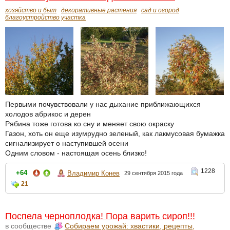
хозяйство и быт
декоративные растения
сад и огород
благоустройство участка
Первыми почувствовали у нас дыхание приближающихся
холодов абрикос и дерен
Рябина тоже готова ко сну и меняет свою окраску
Газон, хоть он еще изумрудно зеленый, как лакмусовая бумажка
сигнализирует о наступившей осени
Одним словом - настоящая осень близко!
1228
+64
Владимир Конев
29 сентября 2015 года
21
Поспела черноплодка! Пора варить сироп!!!
в сообществе
Собираем урожай: хвастики, рецепты,