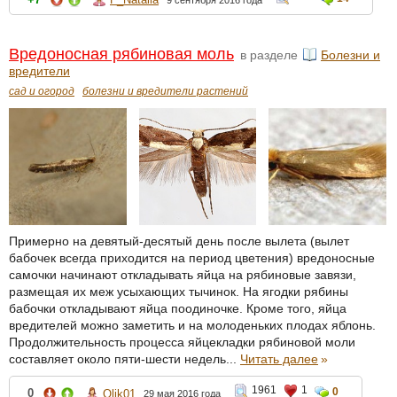
Вредоносная рябиновая моль
в разделе
Болезни и
вредители
сад и огород
болезни и вредители растений
Примерно на девятый-десятый день после вылета (вылет
бабочек всегда приходится на период цветения) вредоносные
самочки начинают откладывать яйца на рябиновые завязи,
размещая их меж усыхающих тычинок. На ягодки рябины
бабочки откладывают яйца поодиночке. Кроме того, яйца
вредителей можно заметить и на молоденьких плодах яблонь.
Продолжительность процесса яйцекладки рябиновой моли
составляет около пяти-шести недель...
Читать далее
»
1961
1
0
0
Olik01
29 мая 2016 года