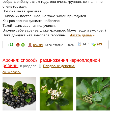
собрать рябину в этом году, она очень крупная, сочная и не
очень горькая.
Вот она какая красивая!
Шиповник пострашнее, но тоже зимой пригодится.
Как раз полная сушилка набралась.
Такой тазик варенья получился.
Вполне себе варенье, даже красивое. Может еще и вкусное. )
Пока дождика нет, выкопала георгины...
Читать далее
»
1318
203
+67
novsid
13 сентября 2016 года
Арония: способы размножения черноплодной
рябины
в разделе
Плодовые деревья
сад и огород