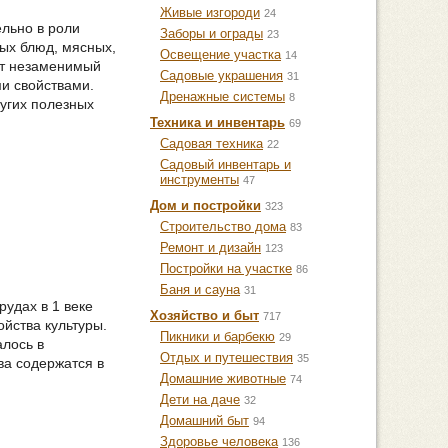
Живые изгороди
24
льно в роли
Заборы и ограды
23
рых блюд, мясных,
Освещение участка
14
от незаменимый
Садовые украшения
31
и свойствами.
Дренажные системы
8
ругих полезных
Техника и инвентарь
69
Садовая техника
22
Садовый инвентарь и
инструменты
47
Дом и постройки
323
Строительство дома
83
Ремонт и дизайн
123
Постройки на участке
86
Баня и сауна
31
удах в 1 веке
Хозяйство и быт
717
йства культуры.
Пикники и барбекю
29
лось в
Отдых и путешествия
35
ва содержатся в
Домашние животные
74
Дети на даче
32
Домашний быт
94
Здоровье человека
136