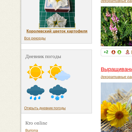
декоративные ра
Королевский цветок картофеля
Все рекорды
+2
Дневник погоды
Выращивани
декоративные ра
Открыть дневник погоды
Кто online
Buriona