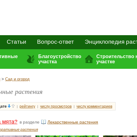
Статьи
Вопрос-ответ
Энциклопедия рас
ативные
Благоустройство
Строительство 
участка
участке
и
>
Сад и огород
нные растения
|
|
|
дате
рейтингу
числу просмотров
числу комментариев
 мята?
в разделе
Лекарственные растения
оративные растения