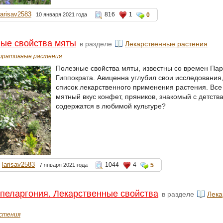
larisav2583
816
1
10 января 2021 года
0
ые свойства мяты
в разделе
Лекарственные растения
оративные растения
Полезные свойства мяты, известны со времен Пар
Гиппократа. Авиценна углубил свои исследования
список лекарственного применения растения. Все
мятный вкус конфет, пряников, знакомый с детств
содержатся в любимой культуре?
larisav2583
1044
4
7 января 2021 года
5
пеларгония. Лекарственные свойства
в разделе
Лека
стения