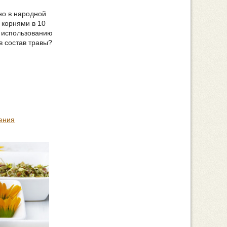
но в народной
 корнями в 10
о использованию
в состав травы?
ения