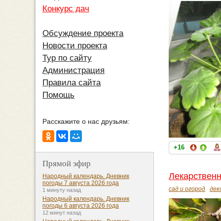
Конкурс дач
Обсуждение проекта
Новости проекта
Тур по сайту
Администрация
Правила сайта
Помощь
Расскажите о нас друзьям:
+16
Прямой эфир
Лекарствен
Народный календарь. Дневник
погоды 7 августа 2026 года
сад и огород
дек
1 минуту назад
Народный календарь. Дневник
погоды 6 августа 2026 года
12 минут назад