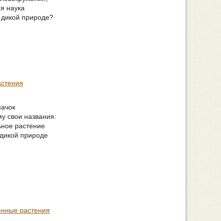
я наука
в дикой природе?
астения
мачок
у свои названия:
ьное растение
 дикой природе
енные растения