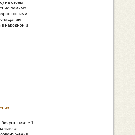
ю) на своем
стение помимо
екарственными
т очищению
ь в народной и
тения
е боярышника с 1
чально он
оловокружения,