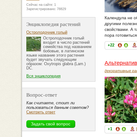
Сейчас на сайте: 1
Зарегистрировано: 78829
Календула не о
Энциклопедия растений
другими полезн
свойствами. А т
Остролодочник голый
пора готовиться
Остролодочник голый
входит в число растений
+22
семейства под названием
бобовые, в латинском
языке название этого растения
будет звучать следующим
Альтернатив
образом: Oxytropis glabra (Lam.)
DC.
декоративные ра
Вся энциклопедия
Вопрос-ответ
Как считаете, стоит ли
пользоваться данным советом?
Смотреть ответ
+1