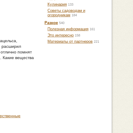
Кулинария
133
Советы садоводам и
огородникам
184
Разное
540
Полезная информация
161
Это интересно
158
ацельса,
Материалы от партнеров
221
, расширил
 отлично помнят
а. Какие вещества
рственные