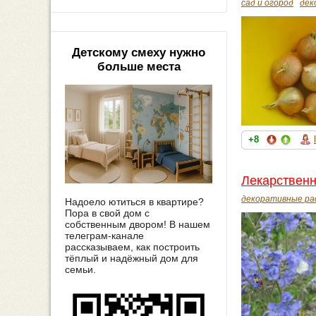
сад и огород
дек
Детскому смеху нужно
больше места
+8
Лекарственн
декоративные ра
Надоело ютиться в квартире?
Пора в свой дом с
собственным двором! В нашем
телеграм-канале
рассказываем, как построить
тёплый и надёжный дом для
семьи.