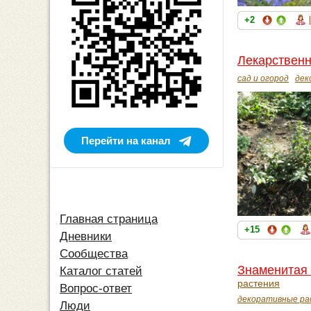
+2
Лекарственн
сад и огород
дек
Перейти на канал
Главная страница
+15
Дневники
Сообщества
Знаменитая 
Каталог статей
растения
Вопрос-ответ
декоративные ра
Люди