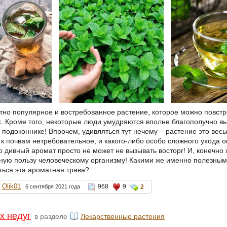
тно популярное и востребованное растение, которое можно повстр
х. Кроме того, некоторые люди умудряются вполне благополучно в
 подоконнике! Впрочем, удивляться тут нечему – растение это вес
 к почвам нетребовательное, и какого-либо особо сложного ухода 
го дивный аромат просто не может не вызывать восторг! И, конечно 
ную пользу человеческому организму! Какими же именно полезным
ться эта ароматная трава?
Olik01
968
9
6 сентября 2021 года
2
х недуг
в разделе
Лекарственные растения