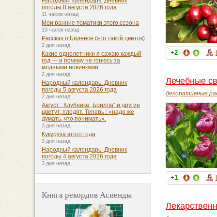
Народный календарь. Дневник
погоды 8 августа 2026 года
11 часов назад
Мои ранние томатики этого сезона
13 часов назад
Рассказ о Биденсе (это такой цветок)
2 дня назад
+2
Какие однолетники я сажаю каждый
год — и почему не гонюсь за
модными новинками
2 дня назад
Лечебные св
Народный календарь. Дневник
погоды 5 августа 2026 года
декоративные ра
2 дня назад
Август : Клубника „Брилла“ и другие
цветут, плодят. Теперь : «надо же
думать, что понимать».
3 дня назад
Кукуруза этого года
3 дня назад
Народный календарь. Дневник
погоды 4 августа 2026 года
3 дня назад
+1
Книга рекордов Асиенды
Лекарственн