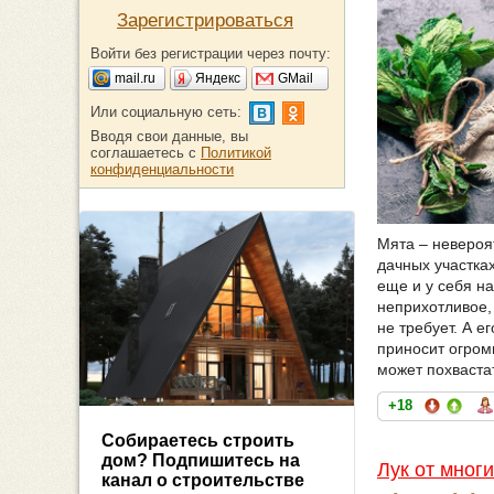
Зарегистрироваться
Войти без регистрации через почту:
mail.ru
Яндекс
GMail
Или социальную сеть:
Вводя свои данные, вы
соглашаетесь с
Политикой
конфиденциальности
Мята – невероя
дачных участка
еще и у себя на
неприхотливое,
не требует. А е
приносит огром
может похваста
+18
Собираетесь строить
дом? Подпишитесь на
Лук от многи
канал о строительстве