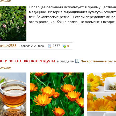
стения
Эспарцет песчаный используется преимуществен
медицине. История выращивания культуры уходит
век. Закавказские регионы стали передовиками п
этого растения. Какие полезные элементы входят 
larisav2583
1677
2 апреля 2020 года
0
е и заготовка календулы
в разделе
Лекарственные раст
стения