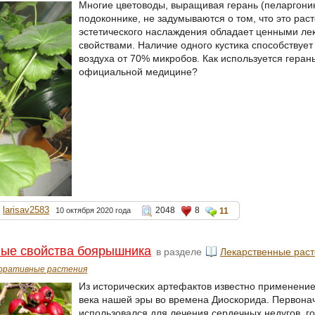
Многие цветоводы, выращивая герань (пеларгони
подоконнике, не задумываются о том, что это ра
эстетического наслаждения обладает ценными л
свойствами. Наличие одного кустика способствуе
воздуха от 70% микробов. Как используется геран
официальной медицине?
larisav2583
2048
8
10 октября 2020 года
11
ные свойства боярышника
в разделе
Лекарственные рас
оративные растения
Из исторических артефактов известно применени
века нашей эры во времена Диоскорида. Первона
использовался для лечения сердечных недугов, г