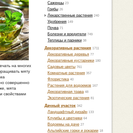
Саженцы
23
Грибы
26
Лекарственные растения
240
Удобрения
149
Почва
71
Болезни и вредители
749
Теплицы и парники
38
Декоративные растения
1711
Декоративные деревья
77
Декоративные кустарники
180
ечать на многих
Садовые цветы
761
ыращивать мяту
Комнатные растения
357
ьма
Флористика
40
оно совершенно
Растения для водоемов
167
же, мята
Декоративная трава
48
и свойствами
Экзотические растения
81
Дачный участок
342
Ландшафтный дизайн
133
Клумбы и цветники
64
Водоемы на даче
27
Альпийские горки и рокарии
18