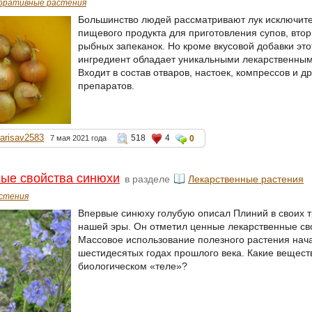
оративные растения
Большинство людей рассматривают лук исключите
пищевого продукта для приготовления супов, вто
рыбных запеканок. Но кроме вкусовой добавки эт
ингредиент обладает уникальными лекарственным
Входит в состав отваров, настоек, компрессов и д
препаратов.
larisav2583
518
4
7 мая 2021 года
0
ые свойства синюхи
в разделе
Лекарственные растения
стения
Впервые синюху голубую описал Плиний в своих тр
нашей эры. Он отметил ценные лекарственные сво
Массовое использование полезного растения нача
шестидесятых годах прошлого века. Какие вещест
биологическом «теле»?