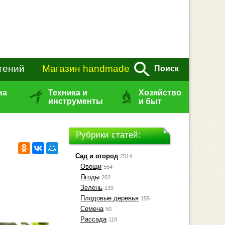
тений
Магазин handmade
Поиск
на
Техника и
Хозяйство
инструменты
и быт
Рубрики статей:
Сад и огород
2514
Овощи
554
Ягоды
202
Зелень
139
Плодовые деревья
155
Семена
50
Рассада
118