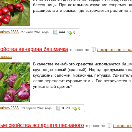
бессонницы. При детальном изучении современна
расширила эти рамки. Где встречается растение 
larisav2583
444
27 июля 2020 года
0
ойства венерина башмачка
в разделе
Лекарственные р
стения
В качестве лечебного средства используется баш
крупноцветковый (красный). Народ придумывал ем
кукушкины сапожки, мокасины, петушки. Удивител
легко переносит суровые зимы. Где встречается в
уникальный цветок?
larisav2583
8123
13 апреля 2020 года
0
ые свойства эспарцета песчаного
в разделе
Лекарств