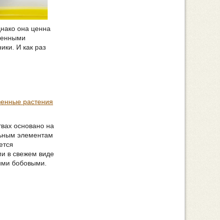
днако она ценна
твенными
ики. И как раз
венные растения
твах основано на
льным элементам
ется
и в свежем виде
гими бобовыми.