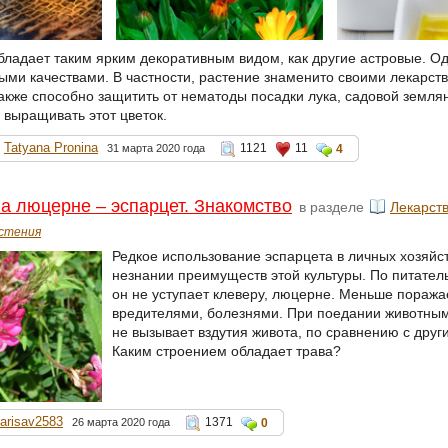
бладает таким ярким декоративным видом, как другие астровые. О
ыми качествами. В частности, растение знаменито своими лекарс
акже способно защитить от нематоды посадки лука, садовой землян
 выращивать этот цветок.
Tatyana Pronina
1121
11
31 марта 2020 года
4
а люцерне – эспарцет. Знакомство
в разделе
Лекарст
стения
Редкое использование эспарцета в личных хозяйс
незнании преимуществ этой культуры. По питате
он не уступает клеверу, люцерне. Меньше поража
вредителями, болезнями. При поедании животным
не вызывает вздутия живота, по сравнению с дру
Каким строением обладает трава?
larisav2583
1371
26 марта 2020 года
0