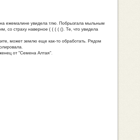
 на ежемалине увидела тлю. Побрызгала мыльным
 со страху наверное ( ( ( ( (). Те, что увидела
ите, может землю еще как-то обработать. Рядом
золировала.
аженец от "Семена Алтая".