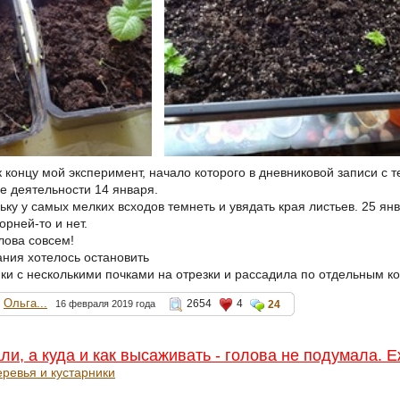
 концу мой эксперимент, начало которого в дневниковой записи с 
е деятельности 14 января.
ьку у самых мелких всходов темнеть и увядать края листьев. 25 я
орней-то и нет.
лова совсем!
ания хотелось остановить
ки с несколькими почками на отрезки и рассадила по отдельным к
Ольга...
2654
4
16 февраля 2019 года
24
али, а куда и как высаживать - голова не подумала. 
ревья и кустарники