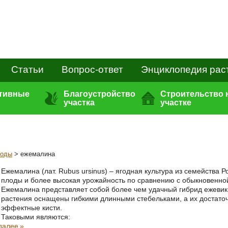
Статьи
Вопрос-ответ
Энциклопедия рас
ативные
Благоустройство
Строительство 
участка
участке
годы
> ежемалина
Ежемалина (лат. Rubus ursinus) – ягодная культура из семейства 
плоды и более высокая урожайность по сравнению с обыкновенно
Ежемалина представляет собой более чем удачный гибрид ежеви
растения оснащены гибкими длинными стебельками, а их достаточ
эффектные кисти.
Таковыми являются:
далее
»