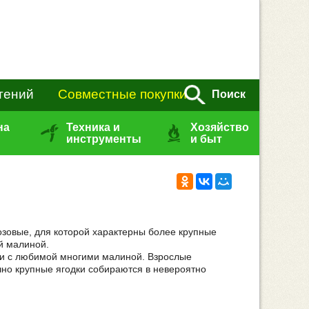
тений
Совместные покупки
Поиск
на
Техника и
Хозяйство
инструменты
и быт
Розовые, для которой характерны более крупные
й малиной.
ки с любимой многими малиной. Взрослые
но крупные ягодки собираются в невероятно