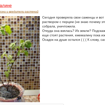
малине
езни и вредители растений
Сегодня проверяла свои саженцы и вот
раствором с перцем (не знаю почему этим,
собрала, уничтожила.
Откуда она взялась? Из земли? Подскаж
еще стоят растения, ежемалину пока и
Осадок на душе остался ( ( ( К слову, с