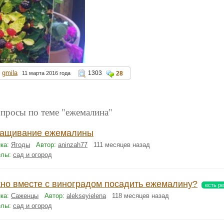
gmila
1303
11 марта 2016 года
28
опросы по теме "ежемалина"
ащивание ежемалины
ка:
Ягоды
Автор:
aninzah77
111 месяцев назад
елы:
сад и огород
но вместе с виноградом посадить ежемалину?
есть р
ка:
Саженцы
Автор:
alekseyielena
118 месяцев назад
елы:
сад и огород