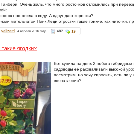
Тайбери. Очень жаль, что много росточков отломились при переезд
кой:
осток поставила в воду. А вдруг даст корешки?
нзии метельчатой Пинк Леди отростки такие тонкие, как ниточки, п
yalizard
482
4 апреля 2016 года
19
 такие ягодки?
Вот купила на днях 2 побега гибридных 
садоводы её расхваливали высокой уро
посмотрим. но хочу спросить, есть ли у к
впечатления?