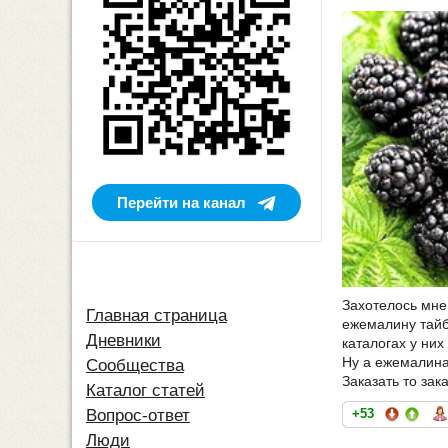
Перейти на канал
Захотелось мне 
Главная страница
ежемалину тайб
Дневники
каталогах у них 
Ну а ежемалина 
Сообщества
Заказать то зак
Каталог статей
+53
Вопрос-ответ
Люди