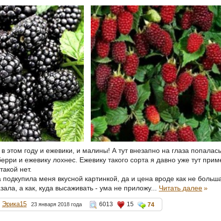
в этом году и ежевики, и малины! А тут внезапно на глаза попалась
ерри и ежевику лохнес. Ежевику такого сорта я давно уже тут при
такой нет.
подкупила меня вкусной картинкой, да и цена вроде как не больша
азала, а как, куда высаживать - ума не приложу...
Читать далее
»
Эрика15
6013
15
23 января 2018 года
74