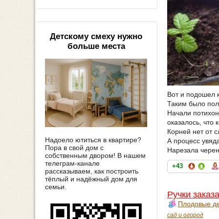
Детскому смеху нужно
больше места
Вот и подошел к
Таким было пол
Начали потихон
оказалось, что к
Корней нет от с
Надоело ютиться в квартире?
А процесс увяд
Пора в свой дом с
Нарезала черен
собственным двором! В нашем
телеграм-канале
+43
рассказываем, как построить
тёплый и надёжный дом для
семьи.
Ручки заказ
Плодовые де
сад и огород