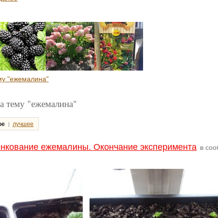
му "ежемалина"
а тему "ежемалина"
|
ое
лучшее
нкование ежемалины. Окончание эксперимента
в соо