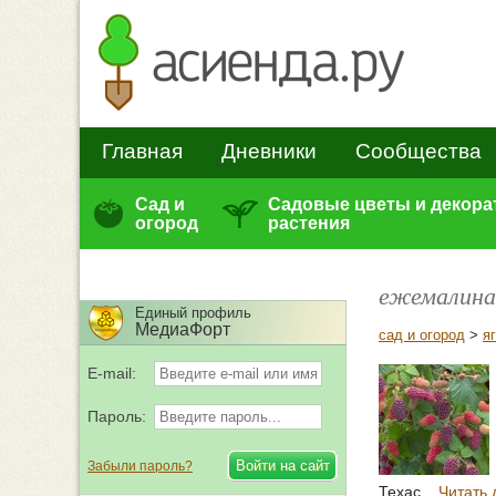
Главная
Дневники
Сообщества
Сад и
Садовые цветы и декор
огород
растения
ежемалина
Единый профиль
МедиаФорт
сад и огород
>
я
E-mail:
Пароль:
Забыли пароль?
Техас...
Читать 