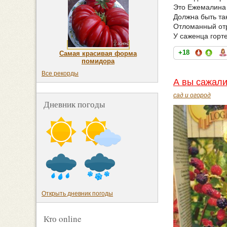
Это Ежемалина 
Должна быть та
Отломанный отр
У саженца горте
+18
Самая красивая форма
помидора
Все рекорды
А вы сажали
сад и огород
Дневник погоды
Открыть дневник погоды
Кто online