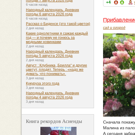
погоды 7 августа 2026 года
+4
6 часов назад
Народный календарь. Дневник
погоды 6 августа 2026 года
6 часов назад
Прибавлени
Рассказ о Биденсе (это такой цветок)
сад и огород
2 дня назад
Какие однолетники я сажаю каждый
год — и почему не гонюсь за
модными новинками
2 дня назад
Народный календарь. Дневник
погоды 5 августа 2026 года
2 дня назад
Август : Клубника „Брилла“ и другие
цветут, плодят. Теперь : «надо же
думать, что понимать».
3 дня назад
Кукуруза этого года
3 дня назад
Народный календарь. Дневник
погоды 4 августа 2026 года
3 дня назад
Книга рекордов Асиенды
Сначала покажу 
Малина из пало
А сегодня забра