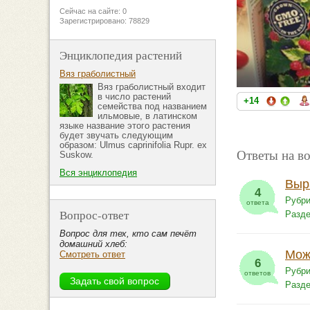
Сейчас на сайте: 0
Зарегистрировано: 78829
Энциклопедия растений
Вяз граболистный
Вяз граболистный входит
в число растений
+14
семейства под названием
ильмовые, в латинском
языке название этого растения
будет звучать следующим
образом: Ulmus caprinifolia Rupr. ex
Ответы на в
Suskow.
Вся энциклопедия
Выр
4
Рубри
ответа
Вопрос-ответ
Разд
Вопрос для тех, кто сам печёт
домашний хлеб:
Мож
Смотреть ответ
6
Рубри
ответов
Разд