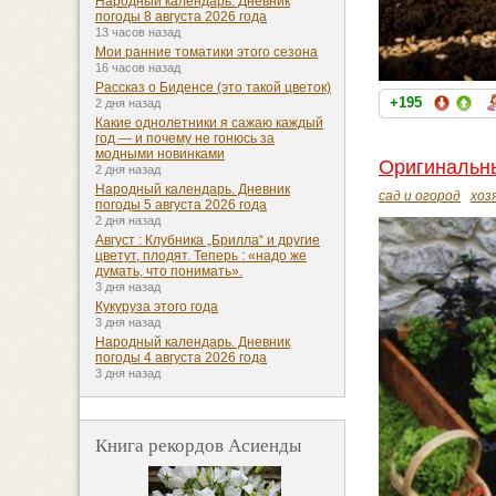
Народный календарь. Дневник
погоды 8 августа 2026 года
13 часов назад
Мои ранние томатики этого сезона
16 часов назад
Рассказ о Биденсе (это такой цветок)
+195
2 дня назад
Какие однолетники я сажаю каждый
год — и почему не гонюсь за
модными новинками
Оригинальны
2 дня назад
Народный календарь. Дневник
сад и огород
хоз
погоды 5 августа 2026 года
2 дня назад
Август : Клубника „Брилла“ и другие
цветут, плодят. Теперь : «надо же
думать, что понимать».
3 дня назад
Кукуруза этого года
3 дня назад
Народный календарь. Дневник
погоды 4 августа 2026 года
3 дня назад
Книга рекордов Асиенды