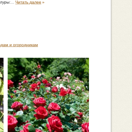
туры:...
Читать далее
»
одам и огородникам