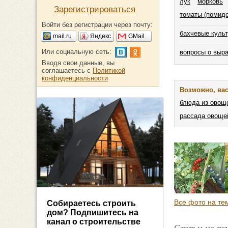
лук
морковь
Зарегистрироваться
томаты (помид
Войти без регистрации через почту:
бахчевые куль
mail.ru
Яндекс
GMail
Или социальную сеть:
вопросы о выр
Вводя свои данные, вы
соглашаетесь с
Политикой
конфиденциальности
Возможно, вас
блюда из овощ
рассада овоще
Все фото на те
Собираетесь строить
дом? Подпишитесь на
канал о строительстве
Статьи на т