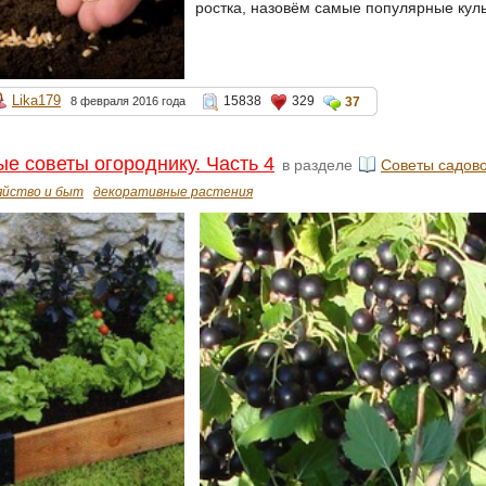
ростка, назовём самые популярные куль
Lika179
15838
329
8 февраля 2016 года
37
е советы огороднику. Часть 4
в разделе
Советы садов
яйство и быт
декоративные растения