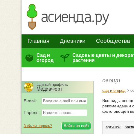
Главная
Дневники
Сообщества
Сад и
Садовые цветы и декор
огород
растения
овощи
Единый профиль
МедиаФорт
сад и огород
> о
Все виды овоще
E-mail:
рекомендации о
фото овощей в
Пароль:
Забыли пароль?
артишок
бакл