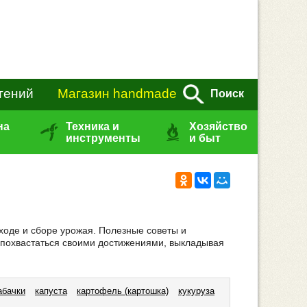
тений
Магазин handmade
Поиск
на
Техника и
Хозяйство
инструменты
и быт
ходе и сборе урожая. Полезные советы и
 похвастаться своими достижениями, выкладывая
абачки
капуста
картофель (картошка)
кукуруза