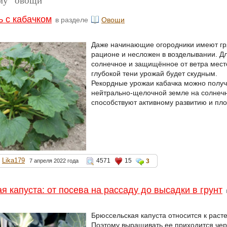
ь с кабачком
в разделе
Овощи
Даже начинающие огородники имеют гря
рационе и несложен в возделывании. Д
солнечное и защищённое от ветра место
глубокой тени урожай будет скудным.
Рекордные урожаи кабачка можно получ
нейтрально-щелочной земле на солнечн
способствуют активному развитию и пл
Lika179
4571
15
7 апреля 2022 года
3
я капуста: от посева на рассаду до высадки в грунт
Брюссельская капуста относится к рас
Поэтому выращивать ее приходится чере