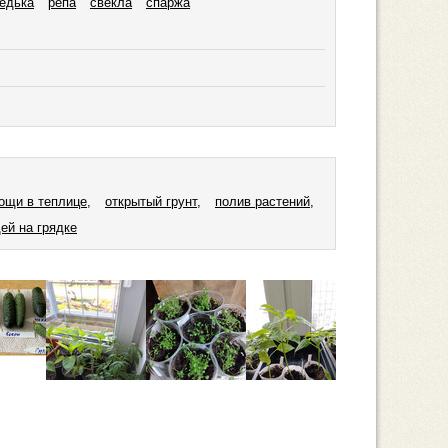
едька
репа
свекла
спаржа
ощи в теплице,
открытый грунт,
полив растений,
ей на грядке