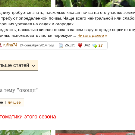
нику требуется знать, насколько кислая почва на его участке земл
р требуют определенной почвы. Чаще всего нейтральной или слабо
роших урожаев на садах и огородах.
еделить, насколько кислая почва в вашем саду-огороде сорвите с 
дины, использовать листья черемухи...
Читать далее
»
rufina74
26135
342
24 сентября 2014 года
27
а тему "овощи"
|
ое
лучшее
томатики этого сезона