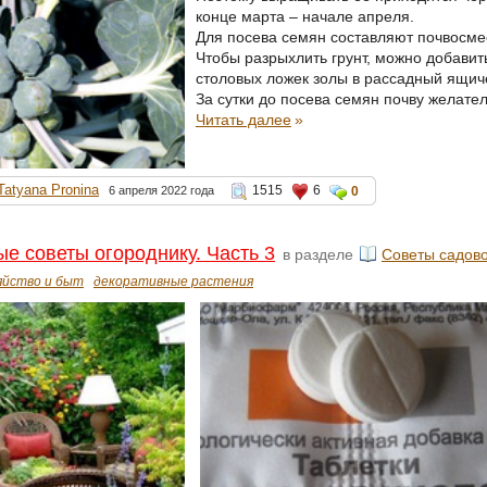
конце марта – начале апреля.
Для посева семян составляют почвосмес
Чтобы разрыхлить грунт, можно добавит
столовых ложек золы в рассадный ящич
За сутки до посева семян почву желате
Читать далее
»
Tatyana Pronina
1515
6
6 апреля 2022 года
0
е советы огороднику. Часть 3
в разделе
Советы садов
яйство и быт
декоративные растения