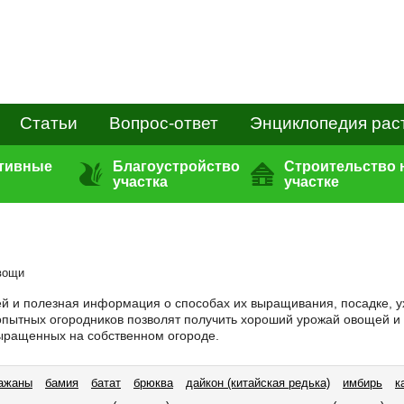
Статьи
Вопрос-ответ
Энциклопедия рас
ативные
Благоустройство
Строительство 
участка
участке
вощи
й и полезная информация о способах их выращивания, посадке, у
пытных огородников позволят получить хороший урожай овощей и
ыращенных на собственном огороде.
ажаны
бамия
батат
брюква
дайкон (китайская редька)
имбирь
к