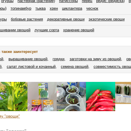
огурцы
пастернак (растение)
патиссоны
перец
редис (редиска)
р
оры)
топинамбур
тыква
хрен
циклантера
чеснок
туры
бобовые растения
декоративные овощи
экзотические овощи
ащивании овощей
лучшие сорта
хранение овощей
 также заинтересует
ей,
выращивание овощей,
грядки,
заготовки на зиму из овощей,
ов
й,
салат листовой и кочанный,
семена овощей,
совместимость овощ
му "овощи"
ему "овощи"