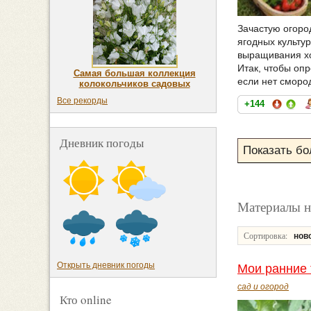
Зачастую огород
ягодных культу
выращивания хо
Итак, чтобы опр
Самая большая коллекция
если нет сморо
колокольчиков садовых
Все рекорды
+144
Дневник погоды
Материалы н
Сортировка:
нов
Открыть дневник погоды
Мои ранние 
сад и огород
Кто online