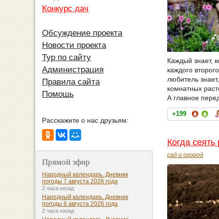
Конкурс дач
Обсуждение проекта
Новости проекта
Тур по сайту
Каждый знает, к
Администрация
каждого второг
любитель знает
Правила сайта
комнатных раст
Помощь
А главное пере
+199
Расскажите о нас друзьям:
Когда сеять
сад и огород
Прямой эфир
Народный календарь. Дневник
погоды 7 августа 2026 года
2 часа назад
Народный календарь. Дневник
погоды 6 августа 2026 года
2 часа назад