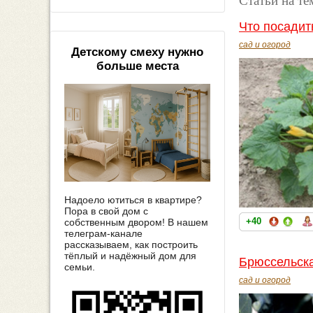
Что посадит
сад и огород
Детскому смеху нужно
больше места
Надоело ютиться в квартире?
Пора в свой дом с
+40
собственным двором! В нашем
телеграм-канале
рассказываем, как построить
тёплый и надёжный дом для
Брюссельска
семьи.
сад и огород