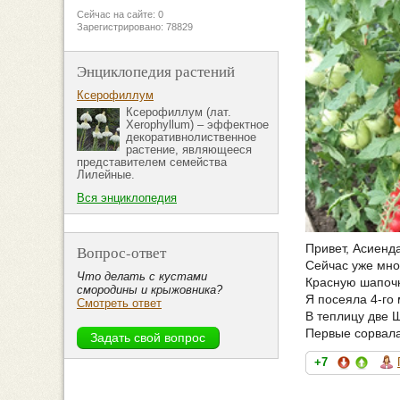
Сейчас на сайте: 0
Зарегистрировано: 78829
Энциклопедия растений
Ксерофиллум
Ксерофиллум (лат.
Xerophyllum) – эффектное
декоративнолиственное
растение, являющееся
представителем семейства
Лилейные.
Вся энциклопедия
Привет, Асиенда
Вопрос-ответ
Сейчас уже мно
Что делать с кустами
Красную шапочк
смородины и крыжовника?
Я посеяла 4-го 
Смотреть ответ
В теплицу две 
Первые сорвала 
+7