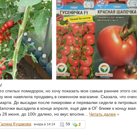
!
го спелых помидорок, но хочу показать мои самые ранние этого се
у мне навялила продавец в семенном магазине. Сказала, что очень
марта. До высадки после пикировки и перевалки сидели в литровых
Шапочки высадила в конце апреля, ещё две в ОГ ближе к концу мая.
28 июня, до 100г далеко, но вкус вполне...
Читать далее
»
Галина Кушакова
59
вчера в 14:14
2