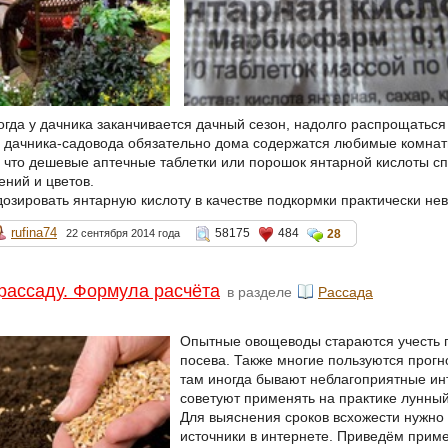
огда у дачника заканчивается дачный сезон, надолго распрощаться
о дачника-садовода обязательно дома содержатся любимые комнат
, что дешевые аптечные таблетки или порошок янтарной кислоты сп
ений и цветов.
дозировать янтарную кислоту в качестве подкормки практически не
rufina74
58175
484
22 сентября 2014 года
28
 рассаду. Формула расчёта
в разделе
Рассада
Опытные овощеводы стараются учесть 
посева. Также многие пользуются прогно
там иногда бывают неблагоприятные ин
советуют применять на практике лунный
Для выяснения сроков всхожести нужно
источники в интернете. Приведём прим