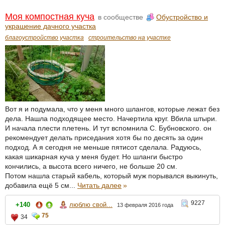
Моя компостная куча
в сообществе
Обустройство и
украшение дачного участка
благоустройство участка
строительство на участке
Вот я и подумала, что у меня много шлангов, которые лежат без
дела. Нашла подходящее место. Начертила круг. Вбила штыри.
И начала плести плетень. И тут вспомнила С. Бубновского. он
рекомендует делать приседания хотя бы по десять за один
подход. А я сегодня не меньше пятисот сделала. Радуюсь,
какая шикарная куча у меня будет. Но шланги быстро
кончились, а высота всего ничего, не больше 20 см.
Потом нашла старый кабель, который муж порывался выкинуть,
добавила ещё 5 см...
Читать далее
»
9227
+140
люблю свой...
13 февраля 2016 года
75
34