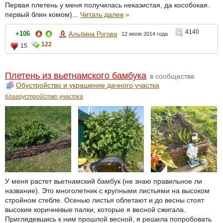
Первая плетень у меня получилась неказистая, да кособокая.
первый блин комом)...
Читать далее
»
4140
+106
Альбина Рогова
12 июля 2014 года
122
15
Плетень из вьетнамского бамбука
в сообществе
Обустройство и украшение дачного участка
благоустройство участка
У меня растет вьетнамский бамбук (не знаю правильное ли
название). Это многолетник с крупными листьями на высоком
стройном стебле. Осенью листья облетают и до весны стоят
высокие коричневые палки, которые я весной сжигала.
Приглядевшись к ним прошлой весной, я решила попробовать