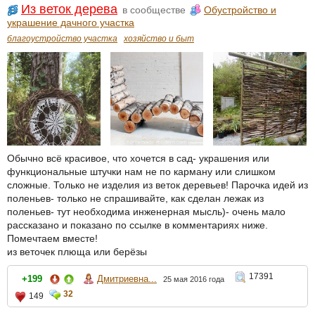
Из веток дерева
в сообществе
Обустройство и
украшение дачного участка
благоустройство участка
хозяйство и быт
Обычно всё красивое, что хочется в сад- украшения или
функциональные штучки нам не по карману или слишком
сложные. Только не изделия из веток деревьев! Парочка идей из
поленьев- только не спрашивайте, как сделан лежак из
поленьев- тут необходима инженерная мысль)- очень мало
рассказано и показано по ссылке в комментариях ниже.
Помечтаем вместе!
из веточек плюща или берёзы
17391
+199
Дмитриевна...
25 мая 2016 года
32
149