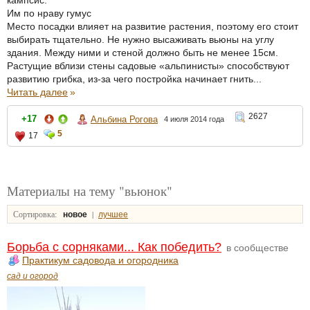
кампсис.
Им по нраву гумус
Место посадки влияет на развитие растения, поэтому его стоит
выбирать тщательно. Не нужно высаживать вьюны на углу
здания. Между ними и стеной должно быть не менее 15см.
Растущие вблизи стены садовые «альпинисты» способствуют
развитию грибка, из-за чего постройка начинает гнить...
Читать далее
»
2627
+17
Альбина Рогова
4 июля 2014 года
5
17
Материалы на тему "вьюнок"
Сортировка:
|
новое
лучшее
Борьба с сорняками... Как победить?
в сообществе
Практикум садовода и огородника
сад и огород