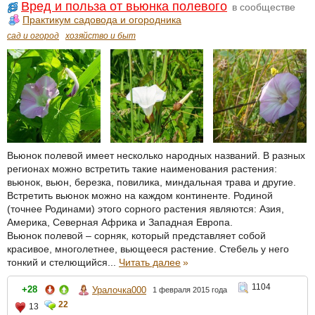
Вред и польза от вьюнка полевого
в сообществе
Практикум садовода и огородника
сад и огород
хозяйство и быт
Вьюнок полевой имеет несколько народных названий. В разных
регионах можно встретить такие наименования растения:
вьюнок, вьюн, березка, повилика, миндальная трава и другие.
Встретить вьюнок можно на каждом континенте. Родиной
(точнее Родинами) этого сорного растения являются: Азия,
Америка, Северная Африка и Западная Европа.
Вьюнок полевой – сорняк, который представляет собой
красивое, многолетнее, вьющееся растение. Стебель у него
тонкий и стелющийся...
Читать далее
»
1104
+28
Уралочка000
1 февраля 2015 года
22
13