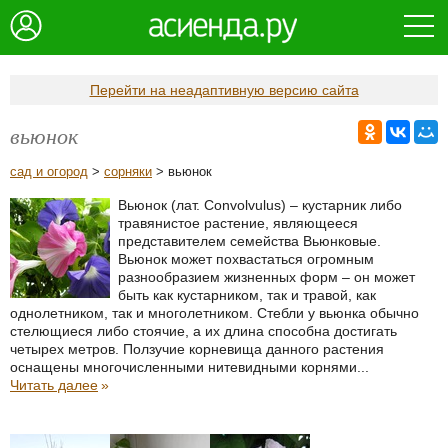
Перейти на неадаптивную версию сайта
вьюнок
сад и огород
>
сорняки
> вьюнок
Вьюнок (лат. Convolvulus) – кустарник либо
травянистое растение, являющееся
представителем семейства Вьюнковые.
Вьюнок может похвастаться огромным
разнообразием жизненных форм – он может
быть как кустарником, так и травой, как
однолетником, так и многолетником. Стебли у вьюнка обычно
стелющиеся либо стоячие, а их длина способна достигать
четырех метров. Ползучие корневища данного растения
оснащены многочисленными нитевидными корнями...
Читать далее
»