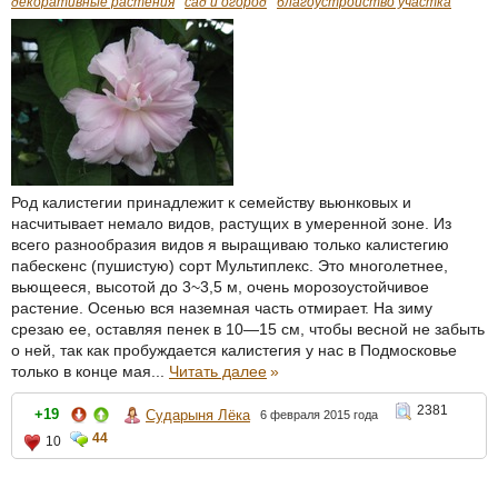
декоративные растения
сад и огород
благоустройство участка
Род калистегии принадлежит к семейству вьюнковых и
насчитывает немало видов, растущих в умеренной зоне. Из
всего разнообразия видов я выращиваю только калистегию
пабескенс (пушистую) сорт Мультиплекс. Это многолетнее,
вьющееся, высотой до 3~3,5 м, очень морозоустойчивое
растение. Осенью вся наземная часть отмирает. На зиму
срезаю ее, оставляя пенек в 10—15 см, чтобы весной не забыть
о ней, так как пробуждается калистегия у нас в Подмосковье
только в конце мая...
Читать далее
»
2381
+19
Сударыня Лёка
6 февраля 2015 года
44
10