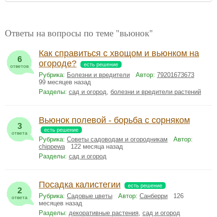
Ответы на вопросы по теме "вьюнок"
Как справиться с хвощом и вьюнком на
6
огороде?
есть решение
ответов
Рубрика:
Болезни и вредители
Автор:
79201673673
99 месяцев назад
Разделы:
сад и огород
,
болезни и вредители растений
Вьюнок полевой - борьба с сорняком
3
есть решение
ответа
Рубрика:
Советы садоводам и огородникам
Автор:
chippewa
122 месяца назад
Разделы:
сад и огород
Посадка калистегии
есть решение
2
Рубрика:
Садовые цветы
Автор:
Санберри
126
ответа
месяцев назад
Разделы:
декоративные растения
,
сад и огород