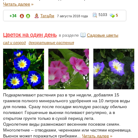
Читать далее
»
5103
5
+34
ТатаДм
7 августа 2018 года
Цветок на один день
в разделе
Садовые цветы
сад и огород
декоративные растения
Подкармливают растения раз в три недели, добавляя 15
граммов полного минерального удобрения на 10 литров воды
для полива. Сразу после посадки молодую рассаду обильно
поливают. Горшечные вьюнки поливают регулярно, а в
открытом грунте только в сухой период лета.
Однолетние виды размножают весенним посевом семян.
Многолетние – отводками, черенками или частями корневища.
Вьюнок может поражаться грибками...
Читать далее
»