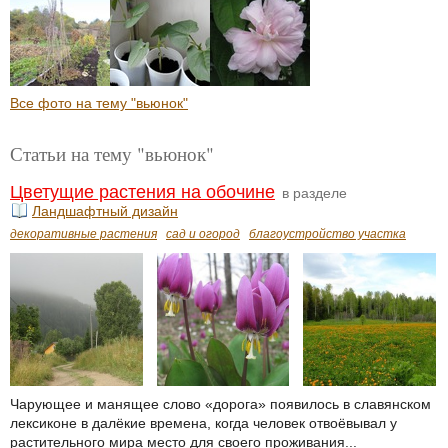
Все фото на тему "вьюнок"
Статьи на тему "вьюнок"
Цветущие растения на обочине
в разделе
Ландшафтный дизайн
декоративные растения
сад и огород
благоустройство участка
Чарующее и манящее слово «дорога» появилось в славянском
лексиконе в далёкие времена, когда человек отвоёвывал у
растительного мира место для своего проживания...