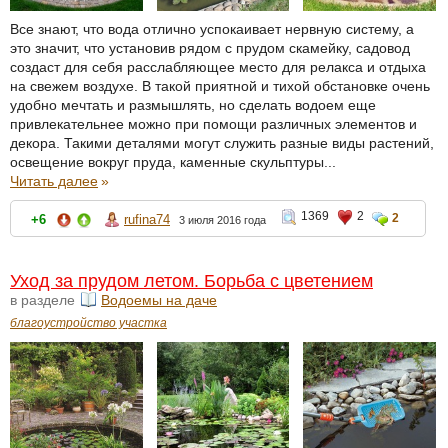
Все знают, что вода отлично успокаивает нервную систему, а
это значит, что установив рядом с прудом скамейку, садовод
создаст для себя расслабляющее место для релакса и отдыха
на свежем воздухе. В такой приятной и тихой обстановке очень
удобно мечтать и размышлять, но сделать водоем еще
привлекательнее можно при помощи различных элементов и
декора. Такими деталями могут служить разные виды растений,
освещение вокруг пруда, каменные скульптуры...
Читать далее
»
1369
2
2
+6
rufina74
3 июля 2016 года
Уход за прудом летом. Борьба с цветением
в разделе
Водоемы на даче
благоустройство участка