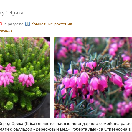
му "Эрика"
е
в разделе
Комнатные растения
стения
 род Эрика (Erica) является частью легендарного семейства расте
амяти с балладой «Вересковый мёд» Роберта Льюиса Стивенсона 