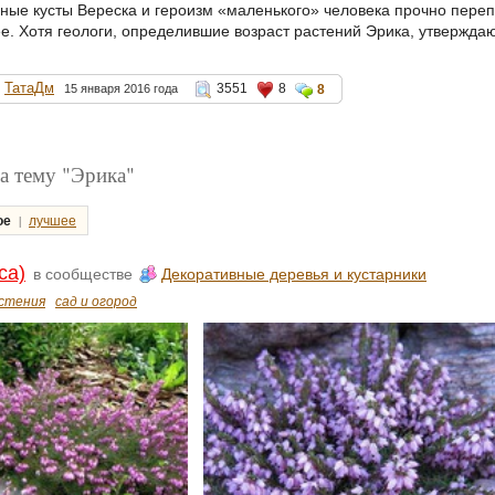
мные кусты Вереска и героизм «маленького» человека прочно переп
е. Хотя геологи, определившие возраст растений Эрика, утверждают,
ТатаДм
3551
8
15 января 2016 года
8
а тему "Эрика"
|
ое
лучшее
ca)
в сообществе
Декоративные деревья и кустарники
стения
сад и огород