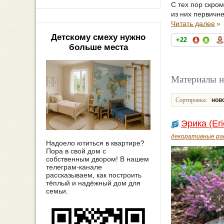
С тех пор скро
из них первичне
Читать далее
»
Детскому смеху нужно
+22
больше места
Материалы н
Сортировка:
нов
Эрика (Eri
декоративные ра
Надоело ютиться в квартире?
Пора в свой дом с
собственным двором! В нашем
телеграм-канале
рассказываем, как построить
тёплый и надёжный дом для
семьи.