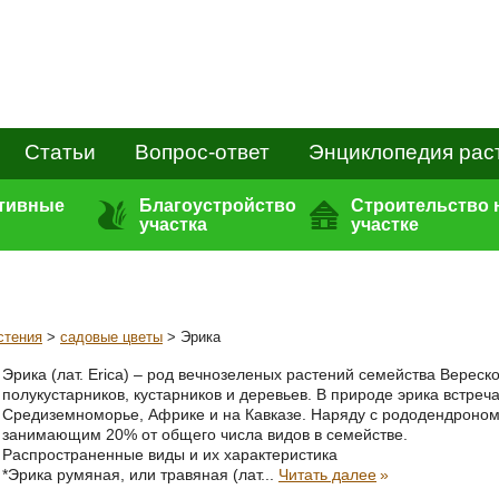
Статьи
Вопрос-ответ
Энциклопедия рас
ативные
Благоустройство
Строительство 
участка
участке
стения
>
садовые цветы
> Эрика
Эрика (лат. Erica) – род вечнозеленых растений семейства Верес
полукустарников, кустарников и деревьев. В природе эрика встреча
Средиземноморье, Африке и на Кавказе. Наряду с рододендроном,
занимающим 20% от общего числа видов в семействе.
Распространенные виды и их характеристика
*Эрика румяная, или травяная (лат...
Читать далее
»