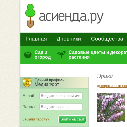
Главная
Дневники
Сообщества
Сад и
Садовые цветы и декор
огород
растения
Эрика
Единый профиль
МедиаФорт
декоративные ра
E-mail:
Пароль:
Забыли пароль?