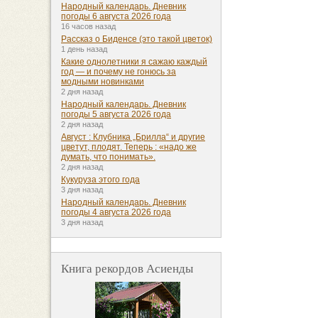
Народный календарь. Дневник
погоды 6 августа 2026 года
16 часов назад
Рассказ о Биденсе (это такой цветок)
1 день назад
Какие однолетники я сажаю каждый
год — и почему не гонюсь за
модными новинками
2 дня назад
Народный календарь. Дневник
погоды 5 августа 2026 года
2 дня назад
Август : Клубника „Брилла“ и другие
цветут, плодят. Теперь : «надо же
думать, что понимать».
2 дня назад
Кукуруза этого года
3 дня назад
Народный календарь. Дневник
погоды 4 августа 2026 года
3 дня назад
Книга рекордов Асиенды