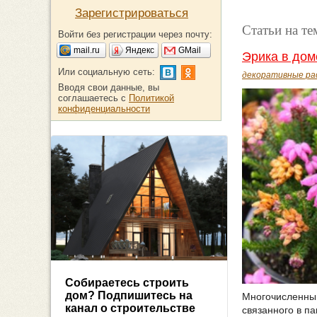
Зарегистрироваться
Статьи на те
Войти без регистрации через почту:
mail.ru
Яндекс
GMail
Эрика в дом
Или социальную сеть:
декоративные ра
Вводя свои данные, вы
соглашаетесь с
Политикой
конфиденциальности
Собираетесь строить
дом? Подпишитесь на
Многочисленный
канал о строительстве
связанного в п